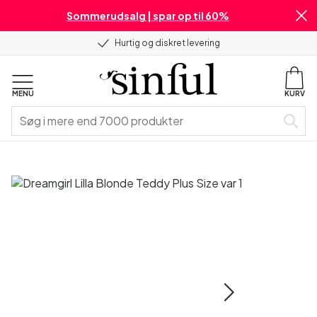
Sommerudsalg | spar op til 60%
Hurtig og diskret levering
MENU
KURV