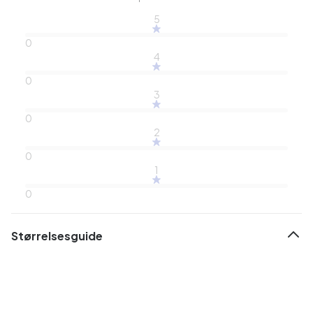
5
0
4
0
3
0
2
0
1
0
Størrelsesguide