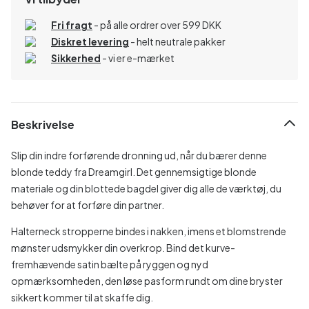
Fri fragt
- på alle ordrer over 599 DKK
Diskret levering
- helt neutrale pakker
Sikkerhed
- vi er e-mærket
Beskrivelse
Slip din indre forførende dronning ud, når du bærer denne
blonde teddy fra Dreamgirl. Det gennemsigtige blonde
materiale og din blottede bagdel giver dig alle de værktøj, du
behøver for at forføre din partner.
Halterneck stropperne bindes i nakken, imens et blomstrende
mønster udsmykker din overkrop. Bind det kurve-
fremhævende satin bælte på ryggen og nyd
opmærksomheden, den løse pasform rundt om dine bryster
sikkert kommer til at skaffe dig.