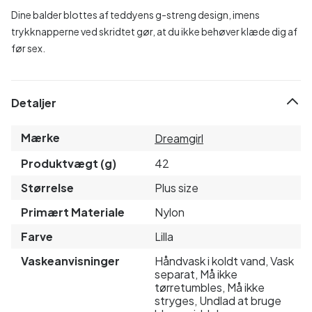
Dine balder blottes af teddyens g-streng design, imens
trykknapperne ved skridtet gør, at du ikke behøver klæde dig af
før sex.
Detaljer
Mærke
Dreamgirl
Produktvægt (g)
42
Størrelse
Plus size
Primært Materiale
Nylon
Farve
Lilla
Vaskeanvisninger
Håndvask i koldt vand, Vask
separat, Må ikke
tørretumbles, Må ikke
stryges, Undlad at bruge