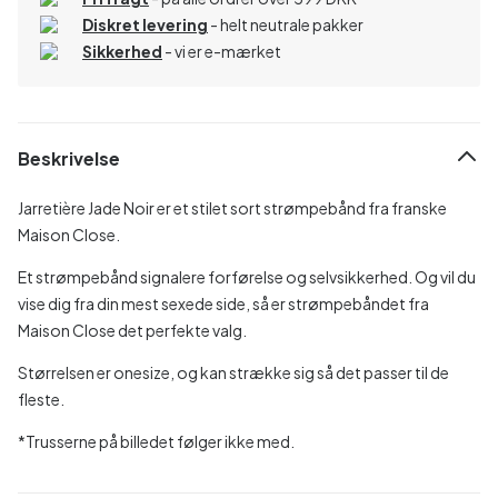
Diskret levering
- helt neutrale pakker
Sikkerhed
- vi er e-mærket
Beskrivelse
Jarretière Jade Noir er et stilet sort strømpebånd fra franske
Maison Close.
Et strømpebånd signalere forførelse og selvsikkerhed. Og vil du
vise dig fra din mest sexede side, så er strømpebåndet fra
Maison Close det perfekte valg.
Størrelsen er onesize, og kan strække sig så det passer til de
fleste.
*Trusserne på billedet følger ikke med.