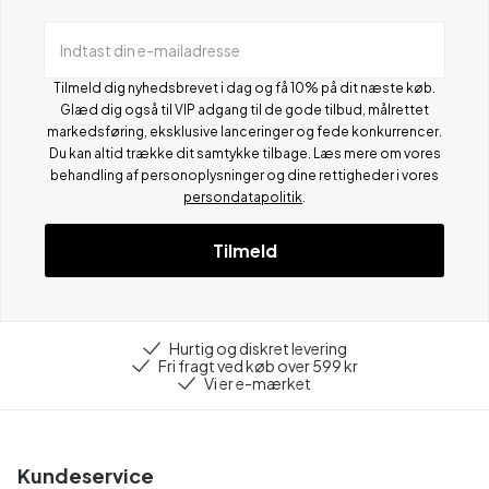
Indtast din e-mailadresse
Tilmeld dig nyhedsbrevet i dag og få 10% på dit næste køb.
Glæd dig også til VIP adgang til de gode tilbud, målrettet
markedsføring, eksklusive lanceringer og fede konkurrencer.
Du kan altid trække dit samtykke tilbage. Læs mere om vores
behandling af personoplysninger og dine rettigheder i vores
persondatapolitik
.
Tilmeld
Hurtig og diskret levering
Fri fragt ved køb over 599 kr
Vi er e-mærket
Kundeservice