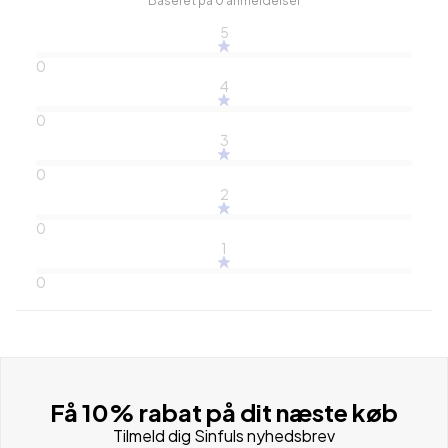
Baseret på 0 anmeldelser
5
0
4
0
3
0
2
0
1
0
Få 10% rabat på dit næste køb
Tilmeld dig Sinfuls nyhedsbrev