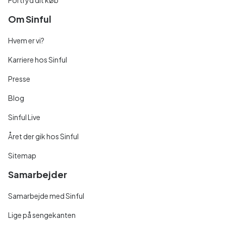
Om Sinful
Hvem er vi?
Karriere hos Sinful
Presse
Blog
Sinful Live
Året der gik hos Sinful
Sitemap
Samarbejder
Samarbejde med Sinful
Lige på sengekanten