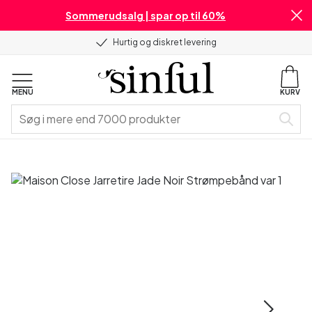
Sommerudsalg | spar op til 60%
Hurtig og diskret levering
MENU
KURV