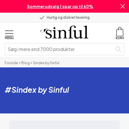
Sommerudsalg | spar op til 60%
Hurtig og diskret levering
MENU
KURV
Forside
Blog
Sindex by Sinful
#
Sindex by Sinful