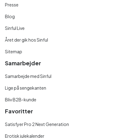
Presse
Blog
Sinful Live
Året der gik hos Sinful
Sitemap
Samarbejder
Samarbejde med Sinful
Lige på sengekanten
Bliv B2B-kunde
Favoritter
Satisfyer Pro 2 Next Generation
Erotisk julekalender