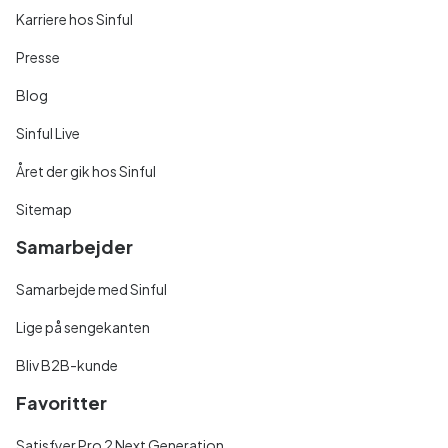
Karriere hos Sinful
Presse
Blog
Sinful Live
Året der gik hos Sinful
Sitemap
Samarbejder
Samarbejde med Sinful
Lige på sengekanten
Bliv B2B-kunde
Favoritter
Satisfyer Pro 2 Next Generation