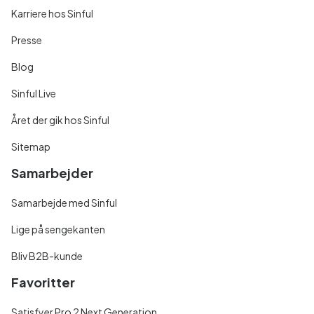
Karriere hos Sinful
Presse
Blog
Sinful Live
Året der gik hos Sinful
Sitemap
Samarbejder
Samarbejde med Sinful
Lige på sengekanten
Bliv B2B-kunde
Favoritter
Satisfyer Pro 2 Next Generation