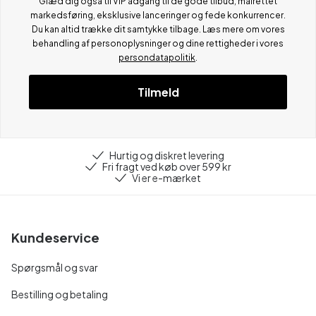
Glæd dig også til VIP adgang til de gode tilbud, målrettet
markedsføring, eksklusive lanceringer og fede konkurrencer.
Du kan altid trække dit samtykke tilbage. Læs mere om vores
behandling af personoplysninger og dine rettigheder i vores
persondatapolitik
.
Tilmeld
Hurtig og diskret levering
Fri fragt ved køb over 599 kr
Vi er e-mærket
Kundeservice
Spørgsmål og svar
Bestilling og betaling