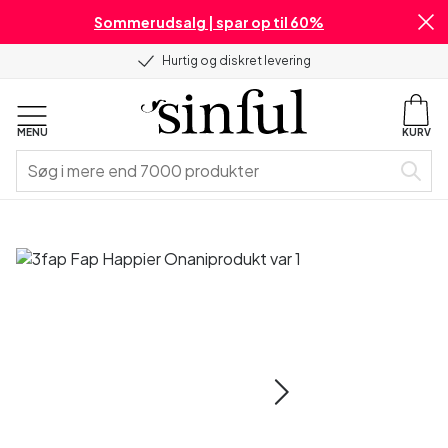
Sommerudsalg | spar op til 60%
Hurtig og diskret levering
MENU
KURV