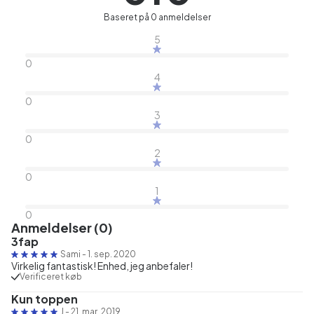
Baseret på 0 anmeldelser
5
0
4
0
3
0
2
0
1
0
Anmeldelser (0)
3fap
Sami
-
1. sep. 2020
Virkelig fantastisk! Enhed, jeg anbefaler!
Verificeret køb
Kun toppen
J
-
21. mar. 2019