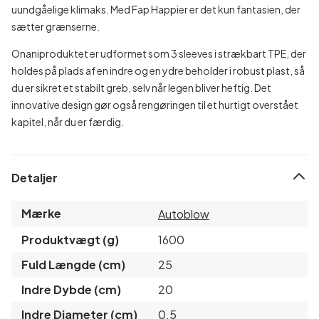
uundgåelige klimaks. Med Fap Happier er det kun fantasien, der
sætter grænserne.
Onaniproduktet er udformet som 3 sleeves i strækbart TPE, der
holdes på plads af en indre og en ydre beholder i robust plast, så
du er sikret et stabilt greb, selv når legen bliver heftig. Det
innovative design gør også rengøringen til et hurtigt overstået
kapitel, når du er færdig.
Detaljer
Mærke
Autoblow
Produktvægt (g)
1600
Fuld Længde (cm)
25
Indre Dybde (cm)
20
Indre Diameter (cm)
0.5