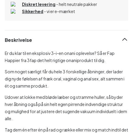
Diskret levering
- helt neutrale pakker
Sikkerhed
- vi er e-mærket
Beskrivelse
Er du klar til en eksplosiv 3-i-en onani oplevelse? Så er Fap
Happier fra 3fap det helt rigtige onaniprodukt til dig.
Som noget særligt får du hele 3 forskellige åbninger, der lader
dig nyde følelsen af fræk oral, vaginal og anal sex, alt sammen i
ét og samme produkt.
Udover at lokke med bløde læber og stramme huller, så byder
hver åbning også på sin helt egen pirrende indvendige struktur
og mulighed for at justere det sugende vakuum individuelt i dem
alle.
Tag dem én efter én på rad og række eller mix og match indtil det