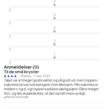
5
0
4
0
3
0
2
0
1
0
Anmeldelser (0)
Til de små bryster
Mariina
-
7. mar. 2023
Tøjet var af meget god kvalitet og så godt ud, men toppen i
størrelse l/xl var nok beregnet til en lille barm. Min størrelse er
mellem c og d, og toppen sad ikke særlig pænt. Ellers meget
flot, og det skadede ikke, at det var lidt mere synligt.
Verificeret køb