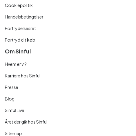
Cookiepolitik
Handelsbetingelser
Fortrydelsesret
Fortryd dit køb
Om Sinful
Hvem er vi?
Karriere hos Sinful
Presse
Blog
Sinful Live
Året der gik hos Sinful
Sitemap