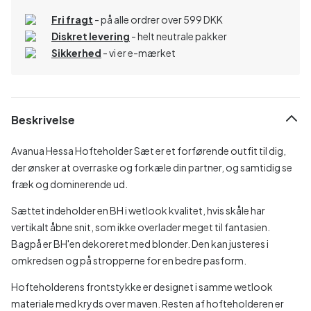
Fri fragt
- på alle ordrer over 599 DKK
Diskret levering
- helt neutrale pakker
Sikkerhed
- vi er e-mærket
Beskrivelse
Avanua Hessa Hofteholder Sæt er et forførende outfit til dig,
der ønsker at overraske og forkæle din partner, og samtidig se
fræk og dominerende ud.
Sættet indeholder en BH i wetlook kvalitet, hvis skåle har
vertikalt åbne snit, som ikke overlader meget til fantasien.
Bagpå er BH'en dekoreret med blonder. Den kan justeres i
omkredsen og på stropperne for en bedre pasform.
Hofteholderens frontstykke er designet i samme wetlook
materiale med kryds over maven. Resten af hofteholderen er