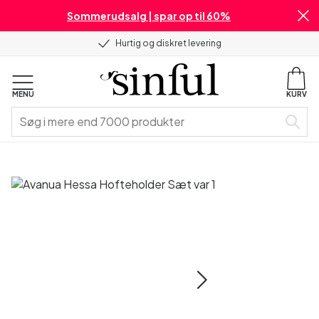
Sommerudsalg | spar op til 60%
Hurtig og diskret levering
MENU
KURV