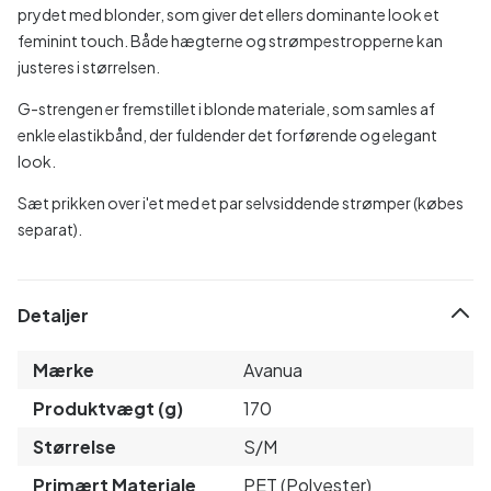
prydet med blonder, som giver det ellers dominante look et
feminint touch. Både hægterne og strømpestropperne kan
justeres i størrelsen.
G-strengen er fremstillet i blonde materiale, som samles af
enkle elastikbånd, der fuldender det forførende og elegant
look.
Sæt prikken over i'et med et par selvsiddende strømper (købes
separat).
Detaljer
Mærke
Avanua
Produktvægt (g)
170
Størrelse
S/M
Primært Materiale
PET (Polyester)