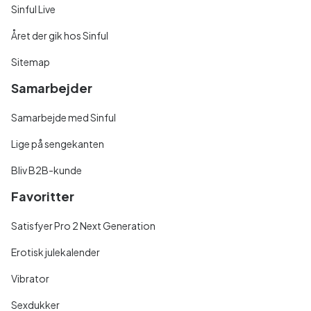
Sinful Live
Året der gik hos Sinful
Sitemap
Samarbejder
Samarbejde med Sinful
Lige på sengekanten
Bliv B2B-kunde
Favoritter
Satisfyer Pro 2 Next Generation
Erotisk julekalender
Vibrator
Sexdukker