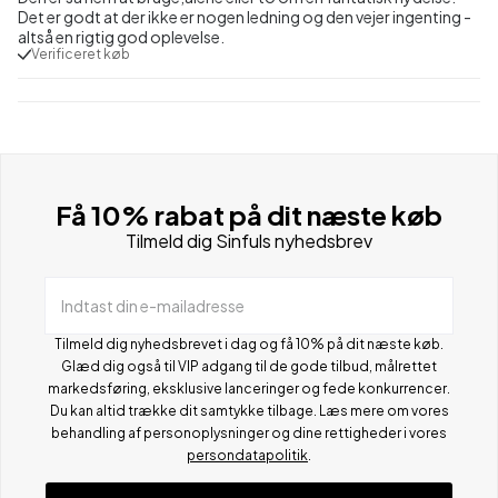
Det er godt at der ikke er nogen ledning og den vejer ingenting -
altså en rigtig god oplevelse.
Verificeret køb
Få 10% rabat på dit næste køb
Tilmeld dig Sinfuls nyhedsbrev
Indtast din e-mailadresse
Tilmeld dig nyhedsbrevet i dag og få 10% på dit næste køb.
Glæd dig også til VIP adgang til de gode tilbud, målrettet
markedsføring, eksklusive lanceringer og fede konkurrencer.
Du kan altid trække dit samtykke tilbage. Læs mere om vores
behandling af personoplysninger og dine rettigheder i vores
persondatapolitik
.