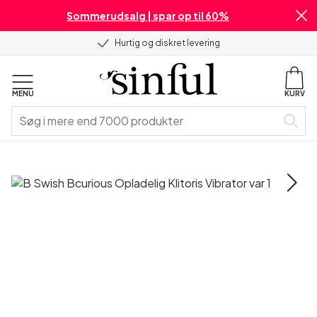
Sommerudsalg | spar op til 60%
Hurtig og diskret levering
MENU
KURV