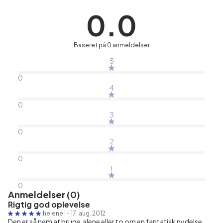
0.0
Baseret på 0 anmeldelser
5
0
4
0
3
0
2
0
1
0
Anmeldelser (0)
Rigtig god oplevelse
helene l
-
17. aug. 2012
Den er så nem at bruge,alene eller to om en fantatisk nydelse.