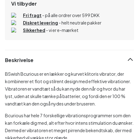
Vi tilbyder
Fri fragt
- på alle ordrer over 599 DKK
Diskret levering
- helt neutrale pakker
Sikkerhed
- vi er e-mærket
Beskrivelse
BSwish Bcurious er en lækker og kurvet klitoris vibrator, der
kombinerer et flot og stilrent design med effektive vibrationer.
Vibratoren er vandtæt så du kan nyde den når og hvor du har
lyst, uden at skulle tænke på batterier, og fordi den er 100 %
vandtæt kan den også nydes under bruseren.
Bcurious har hele 7 forskellige vibrationsprogrammer som den
kan forkæle dig med, alt efter hvor intens stimulation du ønsker.
Dermed er vibratoren et meget pirrende bekendtskab, der med
sikkerhed vil vække stor glæde.