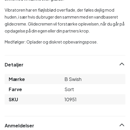
Vibratoren har en fløjlsblød overflade, der føles dejlig mod
huden, i sær hvis du bruger den sammen med en vandbaseret
glidecreme. Glidecremen vil forstærke oplevelsen, når du går på
opdagelse på din egen eller din partners krop.
Medfølger: Oplader og diskret opbevaringspose.
Detaljer
Mærke
B Swish
Farve
Sort
SKU
10951
Anmeldelser