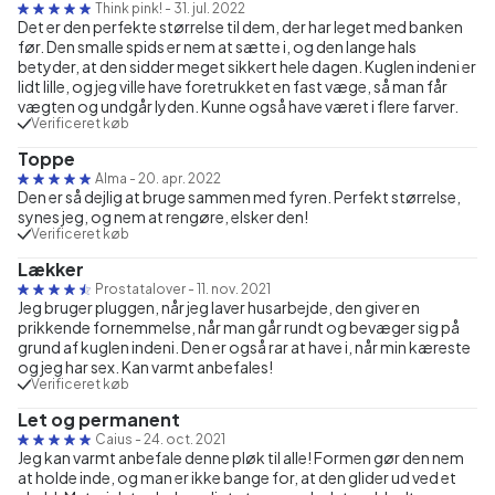
Think pink!
-
31. jul. 2022
Det er den perfekte størrelse til dem, der har leget med banken
før. Den smalle spids er nem at sætte i, og den lange hals
betyder, at den sidder meget sikkert hele dagen. Kuglen indeni er
lidt lille, og jeg ville have foretrukket en fast væge, så man får
vægten og undgår lyden. Kunne også have været i flere farver.
Verificeret køb
Toppe
Alma
-
20. apr. 2022
Den er så dejlig at bruge sammen med fyren. Perfekt størrelse,
synes jeg, og nem at rengøre, elsker den!
Verificeret køb
Lækker
Prostatalover
-
11. nov. 2021
Jeg bruger pluggen, når jeg laver husarbejde, den giver en
prikkende fornemmelse, når man går rundt og bevæger sig på
grund af kuglen indeni. Den er også rar at have i, når min kæreste
og jeg har sex. Kan varmt anbefales!
Verificeret køb
Let og permanent
Caius
-
24. oct. 2021
Jeg kan varmt anbefale denne pløk til alle! Formen gør den nem
at holde inde, og man er ikke bange for, at den glider ud ved et