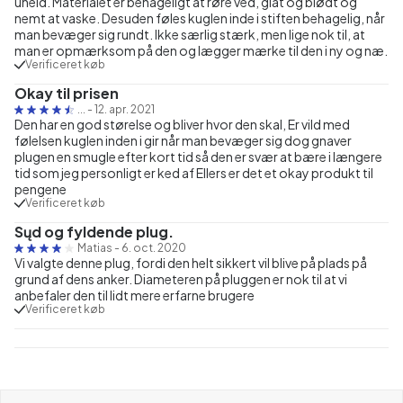
uheld. Materialet er behageligt at røre ved, glat og blødt og
nemt at vaske. Desuden føles kuglen inde i stiften behagelig, når
man bevæger sig rundt. Ikke særlig stærk, men lige nok til, at
man er opmærksom på den og lægger mærke til den i ny og næ.
Verificeret køb
Okay til prisen
...
-
12. apr. 2021
Den har en god størelse og bliver hvor den skal, Er vild med
følelsen kuglen inden i gir når man bevæger sig dog gnaver
plugen en smugle efter kort tid så den er svær at bære i længere
tid som jeg personligt er ked af Ellers er det et okay produkt til
pengene
Verificeret køb
Sųd og fyldende plug.
Matias
-
6. oct. 2020
Vi valgte denne plug, fordi den helt sikkert vil blive på plads på
grund af dens anker. Diameteren på pluggen er nok til at vi
anbefaler den til lidt mere erfarne brugere
Verificeret køb