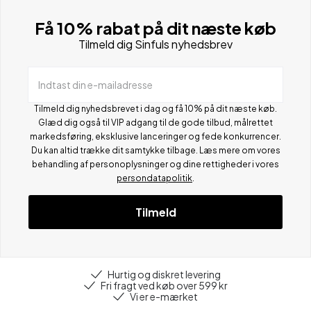
Få 10% rabat på dit næste køb
Tilmeld dig Sinfuls nyhedsbrev
Indtast din e-mailadresse
Tilmeld dig nyhedsbrevet i dag og få 10% på dit næste køb.
Glæd dig også til VIP adgang til de gode tilbud, målrettet
markedsføring, eksklusive lanceringer og fede konkurrencer.
Du kan altid trække dit samtykke tilbage. Læs mere om vores
behandling af personoplysninger og dine rettigheder i vores
persondatapolitik
.
Tilmeld
Hurtig og diskret levering
Fri fragt ved køb over 599 kr
Vi er e-mærket