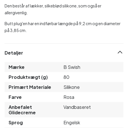
Den består af lækker, silkeblød silikone, som også er
allergivenlig.
Butt plug'en har en indførbar længde på 9,2 cm og en diameter
på 3,85 cm.
Detaljer
Mærke
B Swish
Produktvægt (g)
80
Primært Materiale
Silikone
Farve
Rosa
Anbefalet
Vandbaseret
Glidecreme
Sprog
Engelsk