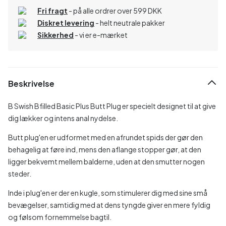
Fri fragt
- på alle ordrer over 599 DKK
Diskret levering
- helt neutrale pakker
Sikkerhed
- vi er e-mærket
Beskrivelse
B Swish Bfilled Basic Plus Butt Plug er specielt designet til at give
dig lækker og intens anal nydelse.
Butt plug'en er udformet med en afrundet spids der gør den
behagelig at føre ind, mens den aflange stopper gør, at den
ligger bekvemt mellem balderne, uden at den smutter nogen
steder.
Inde i plug'en er der en kugle, som stimulerer dig med sine små
bevægelser, samtidig med at dens tyngde giver en mere fyldig
og følsom fornemmelse bagtil.