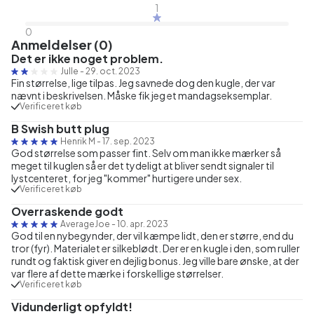
1
0
Anmeldelser (0)
Det er ikke noget problem.
Julle
-
29. oct. 2023
Fin størrelse, lige tilpas. Jeg savnede dog den kugle, der var
nævnt i beskrivelsen. Måske fik jeg et mandagseksemplar.
Verificeret køb
B Swish butt plug
Henrik M
-
17. sep. 2023
God størrelse som passer fint. Selv om man ikke mærker så
meget til kuglen så er det tydeligt at bliver sendt signaler til
lystcenteret, for jeg "kommer" hurtigere under sex.
Verificeret køb
Overraskende godt
AverageJoe
-
10. apr. 2023
God til en nybegynder, der vil kæmpe lidt, den er større, end du
tror (fyr). Materialet er silkeblødt. Der er en kugle i den, som ruller
rundt og faktisk giver en dejlig bonus. Jeg ville bare ønske, at der
var flere af dette mærke i forskellige størrelser.
Verificeret køb
Vidunderligt opfyldt!