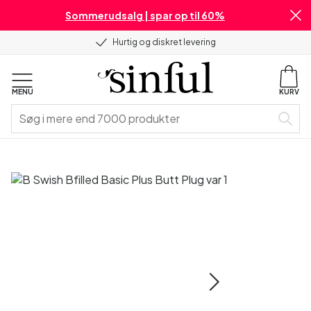
Sommerudsalg | spar op til 60%
Hurtig og diskret levering
MENU
KURV