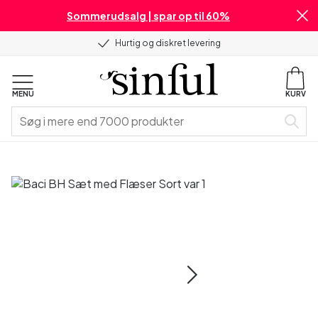
Sommerudsalg | spar op til 60%
Hurtig og diskret levering
MENU
KURV