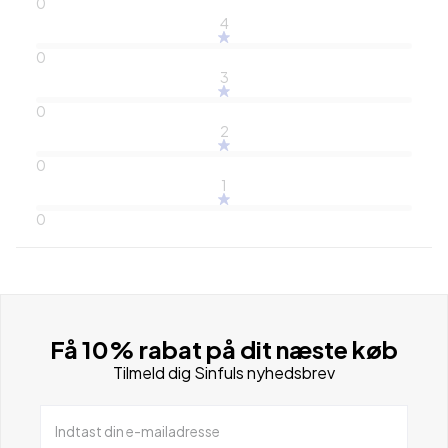
0
4
0
3
0
2
0
1
0
Få 10% rabat på dit næste køb
Tilmeld dig Sinfuls nyhedsbrev
Indtast din e-mailadresse