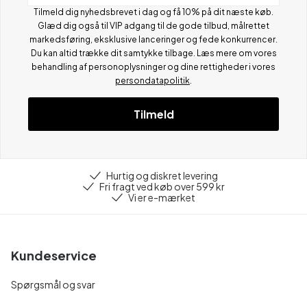
Tilmeld dig nyhedsbrevet i dag og få 10% på dit næste køb.
Glæd dig også til VIP adgang til de gode tilbud, målrettet
markedsføring, eksklusive lanceringer og fede konkurrencer.
Du kan altid trække dit samtykke tilbage. Læs mere om vores
behandling af personoplysninger og dine rettigheder i vores
persondatapolitik
.
Tilmeld
Hurtig og diskret levering
Fri fragt ved køb over 599 kr
Vi er e-mærket
Kundeservice
Spørgsmål og svar