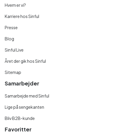
Hvem er vi?
Karriere hos Sinful
Presse
Blog
Sinful Live
Året der gik hos Sinful
Sitemap
Samarbejder
Samarbejde med Sinful
Lige på sengekanten
Bliv B2B-kunde
Favoritter