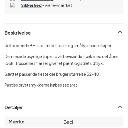
Sikkerhed
- vi er e-mærket
Beskrivelse
Udfordrende BH-sæt med flæser og små lyserøde sløjfer.
Den sexede usynlige top er overbevisende fræk med det åbne
look. Trussernes flæser giver et pænt og stilet udtryk.
Sættet passer de fleste der bruger størrelse 32-40.
Pasties brystsmykkerne købes separat.
Detaljer
Mærke
Baci