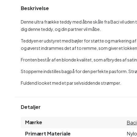
Beskrivelse
Denne ultra frække teddy med åbne skåle fra Baci vil uden tvi
dig denne teddy, og din partner vil måbe.
Teddyen er udstyret med bøjler for støtte og markering af 
og øverst indrammes det af to remme, som giver et lokke
Fronten består af en blonde kvalitet, som afbrydes af satin
Stopperne indstilles bagpå for den perfekte pasform. Str
Fuldend looket med et par selvsiddende strømper.
Detaljer
Mærke
Baci
Primært Materiale
Nyl