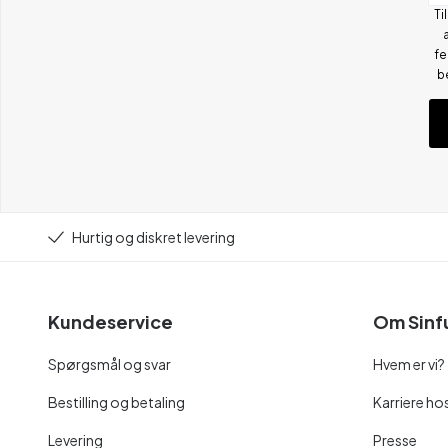
Ti
fe
b
Hurtig og diskret levering
Kundeservice
Om Sinf
Spørgsmål og svar
Hvem er vi?
Bestilling og betaling
Karriere hos
Levering
Presse