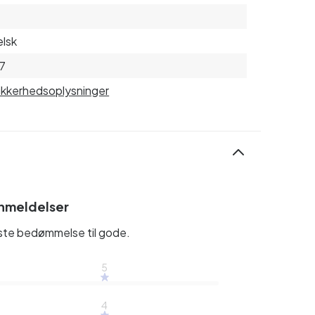
lsk
7
sikkerhedsoplysninger
nmeldelser
rste bedømmelse til gode.
5
4