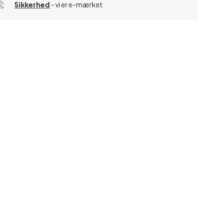
Sikkerhed
- vi er e-mærket