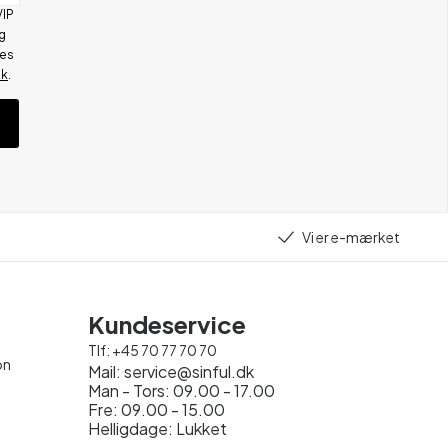
VIP
g
res
ik
.
Vi er e-mærket
Kundeservice
Tlf:
+45 70 77 70 70
on
Mail:
service@sinful.dk
Man - Tors: 09.00 - 17.00
Fre: 09.00 - 15.00
Helligdage: Lukket