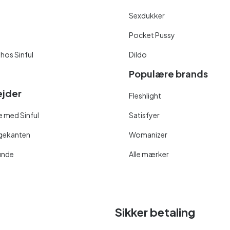
Sexdukker
Pocket Pussy
 hos Sinful
Dildo
Populære brands
jder
Fleshlight
 med Sinful
Satisfyer
ngekanten
Womanizer
unde
Alle mærker
Sikker betaling