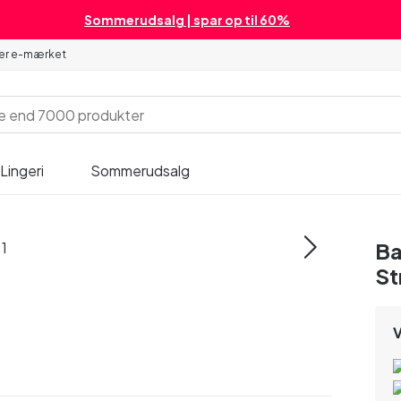
Sommerudsalg | spar op til 60%
 er e-mærket
Lingeri
Sommerudsalg
Ba
St
V