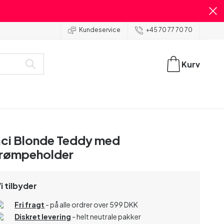
Kundeservice
+45 70 77 70 70
Kurv
ci Blonde Teddy med
rømpeholder
i tilbyder
Fri fragt
- på alle ordrer over 599 DKK
Diskret levering
- helt neutrale pakker