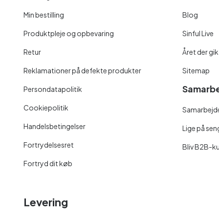
Min bestilling
Blog
Produktpleje og opbevaring
Sinful Live
Retur
Året der gik
Reklamationer på defekte produkter
Sitemap
Samarbe
Persondatapolitik
Cookiepolitik
Samarbejde
Handelsbetingelser
Lige på se
Fortrydelsesret
Bliv B2B-k
Fortryd dit køb
Levering