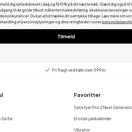
lmeld dig nyhedsbrevet i dag og få 10% på dit næste køb. Glæd dig også til 
adgang til de gode tilbud, målrettet markedsføring, eksklusive lanceringer o
de konkurrencer.
Du kan altid trække dit samtykke tilbage. Læs mere om vo
ehandling af personoplysninger og dine rettigheder i vores
persondatapolit
Tilmeld
Fri fragt ved køb over 599 kr
ul
Favoritter
Satisfyer Pro 2 Next Generati
 Sinful
Erotisk julekalender
Vibrator