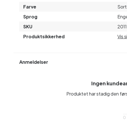
Farve
Sort
Sprog
Enge
SKU
2011
Produktsikkerhed
Vis 
Anmeldelser
Ingen kundea
Produktet har stadig den fø
0