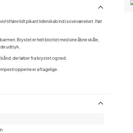
vl tilføre lidt pikant lidenskab ind i soveværelset. Ifør
barmen. Brystet er helt blottet med sine åbne skåle,
nde udtryk.
 bånd, der løber fra brystet og ned.
ømpestropperne er aftagelige.
on