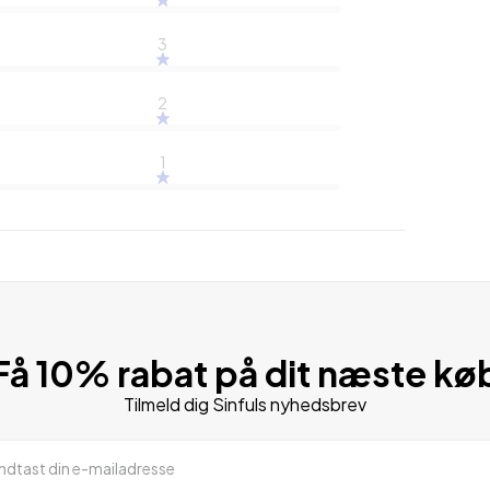
3
2
1
Få 10% rabat på dit næste kø
Tilmeld dig Sinfuls nyhedsbrev
Indtast din e-mailadresse