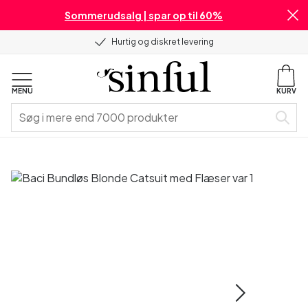
Sommerudsalg | spar op til 60%
Hurtig og diskret levering
MENU
KURV