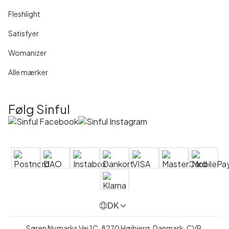
Fleshlight
Satisfyer
Womanizer
Alle mærker
Følg Sinful
DK
Søren Nymarks Vej 1C, 8270 Højbjerg, Danmark, CVR.