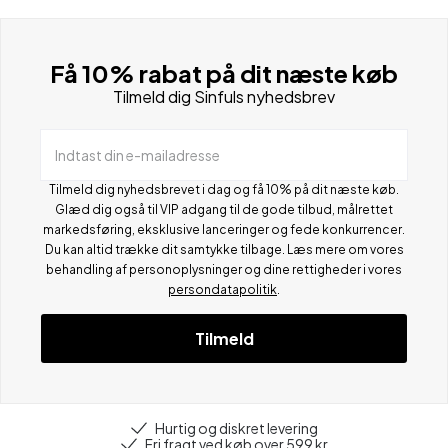
Få 10% rabat på dit næste køb
Tilmeld dig Sinfuls nyhedsbrev
Indtast din e-mailadresse
Tilmeld dig nyhedsbrevet i dag og få 10% på dit næste køb.
Glæd dig også til VIP adgang til de gode tilbud, målrettet
markedsføring, eksklusive lanceringer og fede konkurrencer.
Du kan altid trække dit samtykke tilbage. Læs mere om vores
behandling af personoplysninger og dine rettigheder i vores
persondatapolitik
.
Tilmeld
Hurtig og diskret levering
Fri fragt ved køb over 599 kr