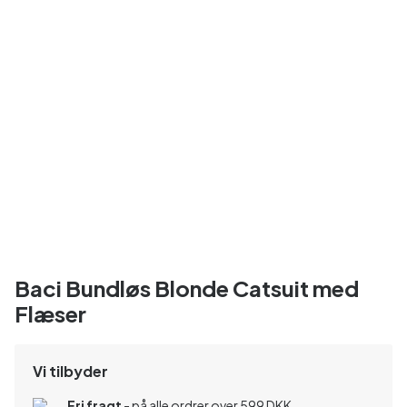
Baci Bundløs Blonde Catsuit med
Flæser
Vi tilbyder
Fri fragt
- på alle ordrer over 599 DKK