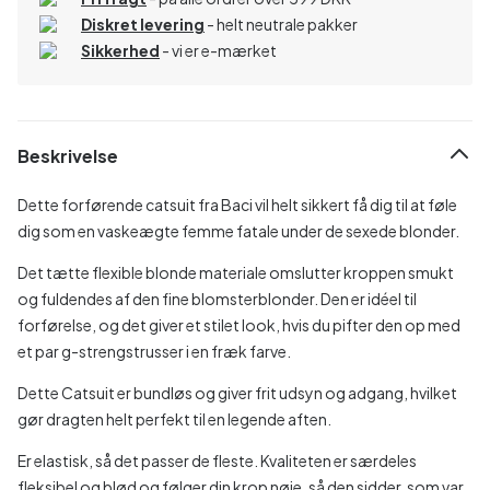
Diskret levering
- helt neutrale pakker
Sikkerhed
- vi er e-mærket
Beskrivelse
Dette forførende catsuit fra Baci vil helt sikkert få dig til at føle
dig som en vaskeægte femme fatale under de sexede blonder.
Det tætte flexible blonde materiale omslutter kroppen smukt
og fuldendes af den fine blomsterblonder. Den er idéel til
forførelse, og det giver et stilet look, hvis du pifter den op med
et par g-strengstrusser i en fræk farve.
Dette Catsuit er bundløs og giver frit udsyn og adgang, hvilket
gør dragten helt perfekt til en legende aften.
Er elastisk, så det passer de fleste. Kvaliteten er særdeles
fleksibel og blød og følger din krop nøje, så den sidder, som var