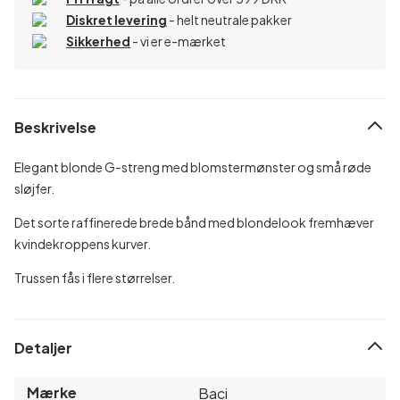
Diskret levering
- helt neutrale pakker
Sikkerhed
- vi er e-mærket
Beskrivelse
Elegant blonde G-streng med blomstermønster og små røde
sløjfer.
Det sorte raffinerede brede bånd med blondelook fremhæver
kvindekroppens kurver.
Trussen fås i flere størrelser.
Detaljer
Mærke
Baci