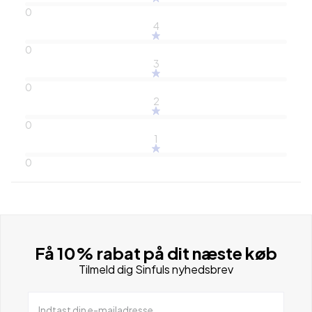
0
4
0
3
0
2
0
1
0
Få 10% rabat på dit næste køb
Tilmeld dig Sinfuls nyhedsbrev
Indtast din e-mailadresse