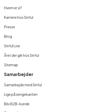
Hvem er vi?
Karriere hos Sinful
Presse
Blog
Sinful Live
Året der gik hos Sinful
Sitemap
Samarbejder
Samarbejde med Sinful
Lige på sengekanten
Bliv B2B-kunde