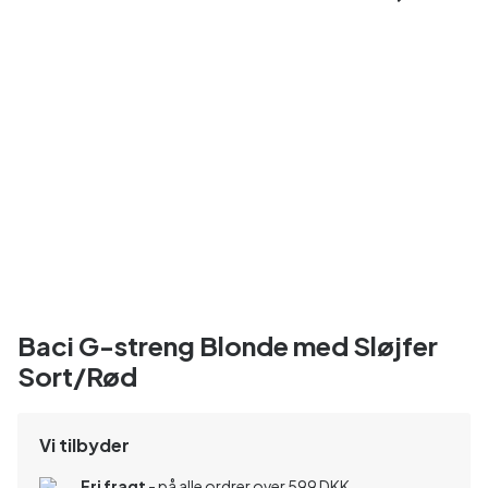
Baci G-streng Blonde med Sløjfer
Sort/Rød
Vi tilbyder
Fri fragt
- på alle ordrer over 599 DKK