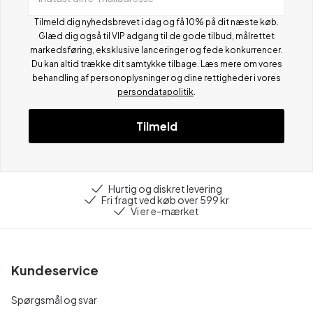
Tilmeld dig nyhedsbrevet i dag og få 10% på dit næste køb.
Glæd dig også til VIP adgang til de gode tilbud, målrettet
markedsføring, eksklusive lanceringer og fede konkurrencer.
Du kan altid trække dit samtykke tilbage. Læs mere om vores
behandling af personoplysninger og dine rettigheder i vores
persondatapolitik
.
Tilmeld
Hurtig og diskret levering
Fri fragt ved køb over 599 kr
Vi er e-mærket
Kundeservice
Spørgsmål og svar