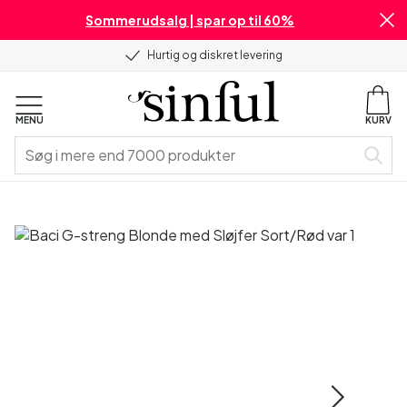
Sommerudsalg | spar op til 60%
Hurtig og diskret levering
MENU
KURV