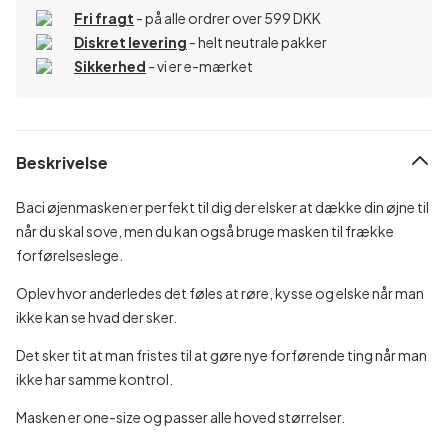
Fri fragt
- på alle ordrer over 599 DKK
Diskret levering
- helt neutrale pakker
Sikkerhed
- vi er e-mærket
Beskrivelse
Baci øjenmasken er perfekt til dig der elsker at dække din øjne til
når du skal sove, men du kan også bruge masken til frække
forførelseslege.
Oplev hvor anderledes det føles at røre, kysse og elske når man
ikke kan se hvad der sker.
Det sker tit at man fristes til at gøre nye forførende ting når man
ikke har samme kontrol.
Masken er one-size og passer alle hoved størrelser.