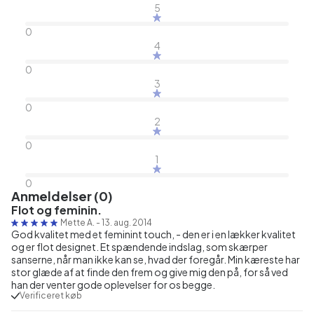
5
0
4
0
3
0
2
0
1
0
Anmeldelser (0)
Flot og feminin.
Mette A.
-
13. aug. 2014
God kvalitet med et feminint touch, - den er i en lækker kvalitet
og er flot designet. Et spændende indslag, som skærper
sanserne, når man ikke kan se, hvad der foregår. Min kæreste har
stor glæde af at finde den frem og give mig den på, for så ved
han der venter gode oplevelser for os begge.
Verificeret køb