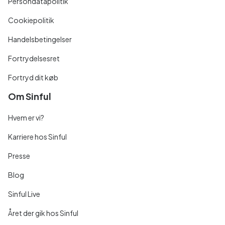
Persondatapolitik
Cookiepolitik
Handelsbetingelser
Fortrydelsesret
Fortryd dit køb
Om Sinful
Hvem er vi?
Karriere hos Sinful
Presse
Blog
Sinful Live
Året der gik hos Sinful