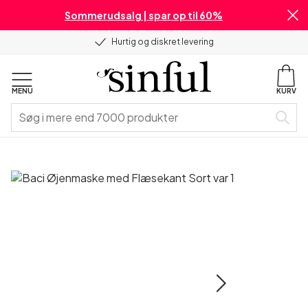
Sommerudsalg | spar op til 60%
Hurtig og diskret levering
MENU
KURV