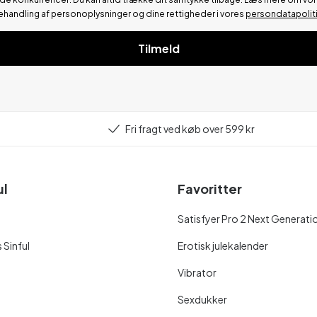
ehandling af personoplysninger og dine rettigheder i vores
persondatapolit
Tilmeld
Fri fragt ved køb over 599 kr
ul
Favoritter
Satisfyer Pro 2 Next Generati
 Sinful
Erotisk julekalender
Vibrator
Sexdukker