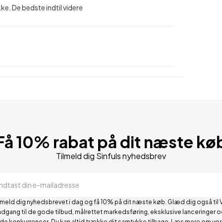
ke. De bedste indtil videre
Få 10% rabat på dit næste kø
Tilmeld dig Sinfuls nyhedsbrev
Indtast din e-mailadresse
lmeld dig nyhedsbrevet i dag og få 10% på dit næste køb. Glæd dig også til 
adgang til de gode tilbud, målrettet markedsføring, eksklusive lanceringer o
de konkurrencer.
Du kan altid trække dit samtykke tilbage. Læs mere om vo