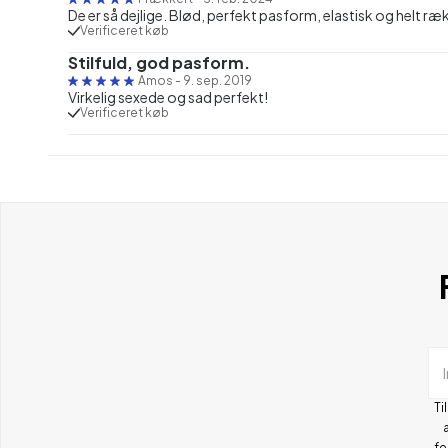
De er så dejlige. Blød, perfekt pasform, elastisk og helt ræk
Verificeret køb
Stilfuld, god pasform.
Amos
-
9. sep. 2019
Virkelig sexede og sad perfekt!
Verificeret køb
Ti
fe