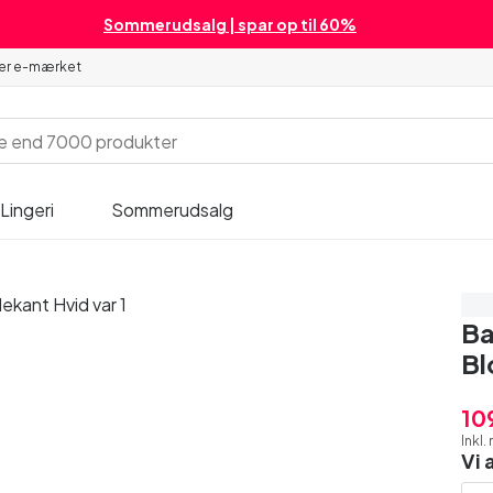
Sommerudsalg | spar op til 60%
 er e-mærket
Lingeri
Sommerudsalg
Sp
Ba
Bl
10
Inkl
Vi 