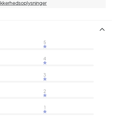
sikkerhedsoplysninger
5
4
3
2
1