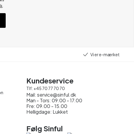
ik
.
Vi er e-mærket
Kundeservice
Tlf:
+45 70 77 70 70
on
Mail:
service@sinful.dk
Man - Tors: 09.00 - 17.00
Fre: 09.00 - 15.00
Helligdage: Lukket
Følg Sinful