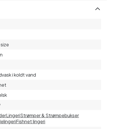
size
on
vask i koldt vand
net
lsk
9
der
Lingeri
Strømper & Strømpebukser
elingeri
Fishnet lingeri