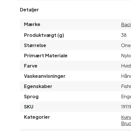
Detaljer
Mærke
Baci
Produktvægt (g)
38
Størrelse
One 
Primært Materiale
Nyl
Farve
Hvid
Vaskeanvisninger
Hånd
Egenskaber
Fish
Sprog
Enge
SKU
1911
Kategorier
Kvin
Brud