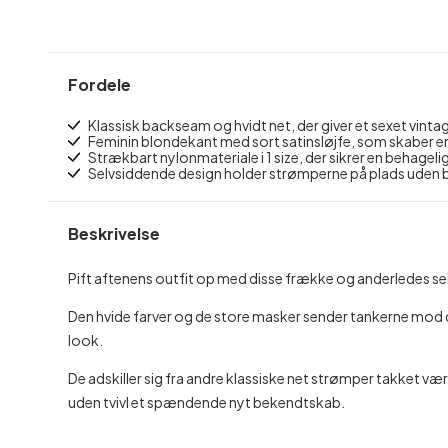
Fordele
Klassisk backseam og hvidt net, der giver et sexet vinta
Feminin blondekant med sort satinsløjfe, som skaber e
Strækbart nylonmateriale i 1 size, der sikrer en behagel
Selvsiddende design holder strømperne på plads uden 
Beskrivelse
Pift aftenens outfit op med disse frække og anderledes s
Den hvide farver og de store masker sender tankerne mod d
look.
De adskiller sig fra andre klassiske net strømper takket væ
uden tvivl et spændende nyt bekendtskab.