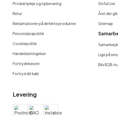
Produktpleje og opbevaring
Sinful Live
Retur
Året der gik
Reklamationer på defekte produkter
Sitemap
Samarbe
Persondatapolitik
Cookiepolitik
Samarbejde
Handelsbetingelser
Lige på se
Fortrydelsesret
Bliv B2B-k
Fortryd dit køb
Levering