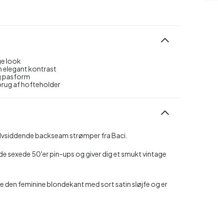
ge look
n elegant kontrast
ig pasform
brug af hofteholder
elvsiddende backseam strømper fra Baci.
e sexede 50'er pin-ups og giver dig et smukt vintage
re den feminine blondekant med sort satin sløjfe og er