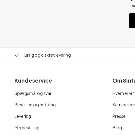
b
Hurtig og diskret levering
Kundeservice
Om Sinf
Spørgsmål og svar
Hvem er vi?
Bestilling og betaling
Karriere hos
Levering
Presse
Min bestilling
Blog