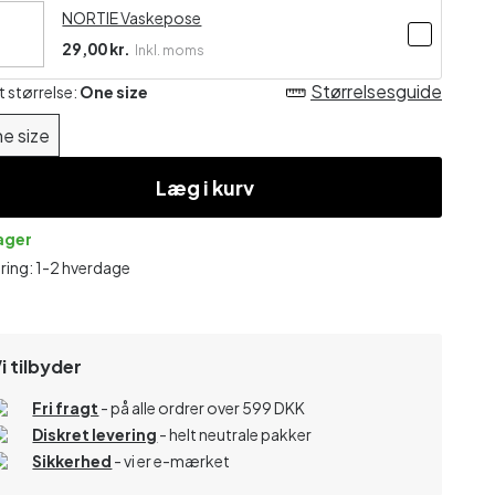
NORTIE Vaskepose
29,00 kr.
Inkl. moms
Størrelsesguide
t størrelse:
One size
e size
Læg i kurv
lager
ring: 1-2 hverdage
i tilbyder
Fri fragt
- på alle ordrer over 599 DKK
Diskret levering
- helt neutrale pakker
Sikkerhed
- vi er e-mærket