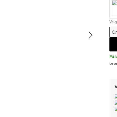
Valg
On
På 
Leve
V