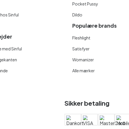
Pocket Pussy
 hos Sinful
Dildo
Populære brands
jder
Fleshlight
 med Sinful
Satisfyer
ngekanten
Womanizer
unde
Alle mærker
Sikker betaling