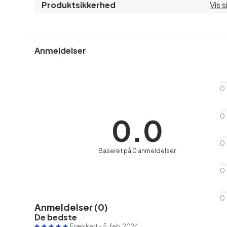
Produktsikkerhed
Vis 
Anmeldelser
0
0
0.0
0
Baseret på 0 anmeldelser
0
0
Anmeldelser (0)
De bedste
Frækkert
-
5. feb. 2024