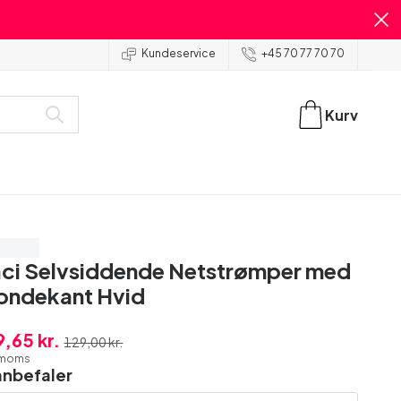
Kundeservice
+45 70 77 70 70
Kurv
ar 15%
ci Selvsiddende Netstrømper med
ondekant Hvid
9,65 kr.
129,00 kr.
. moms
anbefaler