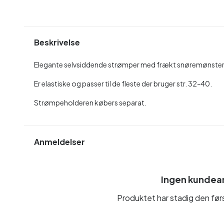
Beskrivelse
Elegante selvsiddende strømper med frækt snøremønster
Er elastiske og passer til de fleste der bruger str. 32-40.
Strømpeholderen købers separat.
Anmeldelser
Ingen kundea
Produktet har stadig den fø