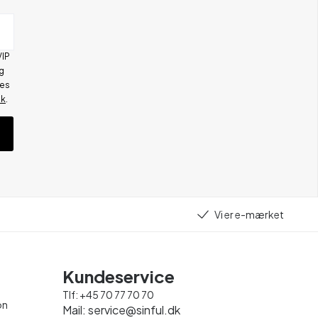
VIP
g
res
ik
.
Vi er e-mærket
Kundeservice
Tlf:
+45 70 77 70 70
on
Mail:
service@sinful.dk