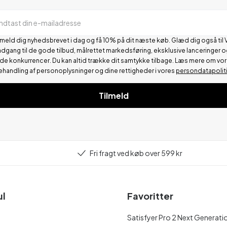
Indtast din e-mailadresse
lmeld dig nyhedsbrevet i dag og få 10% på dit næste køb. Glæd dig også til 
adgang til de gode tilbud, målrettet markedsføring, eksklusive lanceringer o
de konkurrencer.
Du kan altid trække dit samtykke tilbage. Læs mere om vo
ehandling af personoplysninger og dine rettigheder i vores
persondatapolit
Tilmeld
Fri fragt ved køb over 599 kr
ul
Favoritter
Satisfyer Pro 2 Next Generati