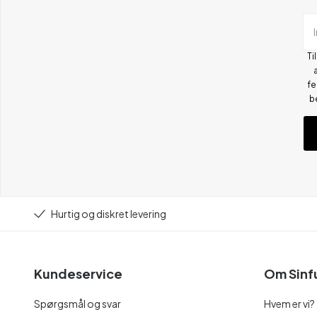
Ti
fe
b
Hurtig og diskret levering
Kundeservice
Om Sinf
Spørgsmål og svar
Hvem er vi?