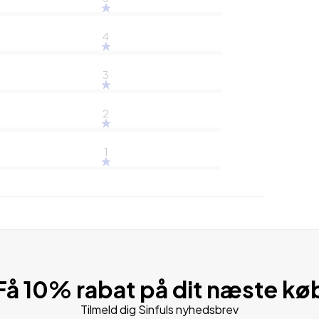
4
3
2
1
Få 10% rabat på dit næste kø
Tilmeld dig Sinfuls nyhedsbrev