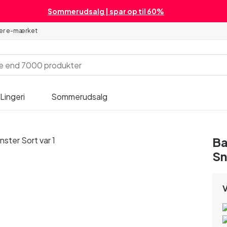
Sommerudsalg | spar op til 60%
 er e-mærket
Lingeri
Sommerudsalg
Ba
Sn
V