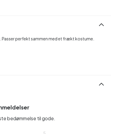
. Passer perfekt sammen med et frækt kostume.
nmeldelser
rste bedømmelse til gode.
5