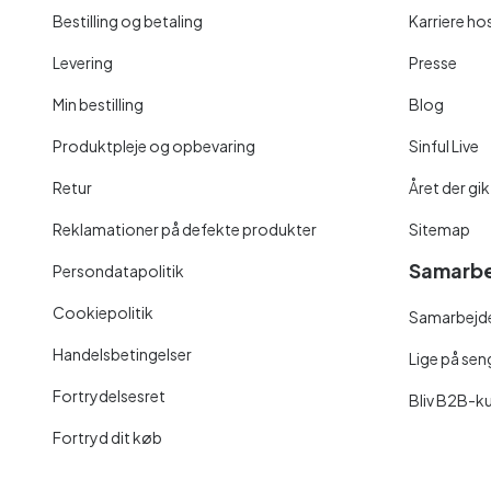
Bestilling og betaling
Karriere hos
Levering
Presse
Min bestilling
Blog
Produktpleje og opbevaring
Sinful Live
Retur
Året der gik
Reklamationer på defekte produkter
Sitemap
Samarbe
Persondatapolitik
Cookiepolitik
Samarbejde
Handelsbetingelser
Lige på se
Fortrydelsesret
Bliv B2B-k
Fortryd dit køb