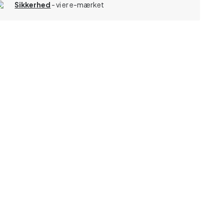
Sikkerhed
- vi er e-mærket