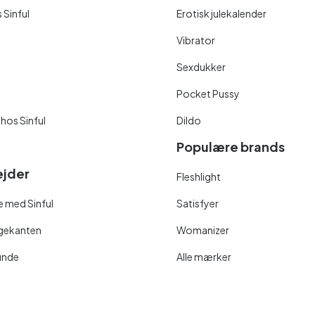
 Sinful
Erotisk julekalender
Vibrator
Sexdukker
Pocket Pussy
 hos Sinful
Dildo
Populære brands
jder
Fleshlight
 med Sinful
Satisfyer
ngekanten
Womanizer
unde
Alle mærker