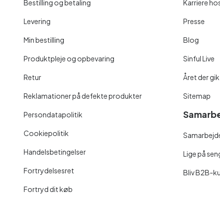
Bestilling og betaling
Karriere hos
Levering
Presse
Min bestilling
Blog
Produktpleje og opbevaring
Sinful Live
Retur
Året der gik
Reklamationer på defekte produkter
Sitemap
Samarbe
Persondatapolitik
Cookiepolitik
Samarbejde
Handelsbetingelser
Lige på se
Fortrydelsesret
Bliv B2B-k
Fortryd dit køb