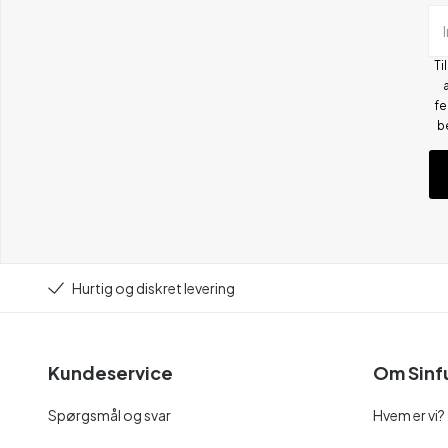
Ti
fe
b
Hurtig og diskret levering
Kundeservice
Om Sinf
Spørgsmål og svar
Hvem er vi?