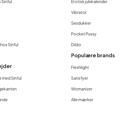
 Sinful
Erotisk julekalender
Vibrator
Sexdukker
Pocket Pussy
 hos Sinful
Dildo
Populære brands
jder
Fleshlight
 med Sinful
Satisfyer
ngekanten
Womanizer
unde
Alle mærker