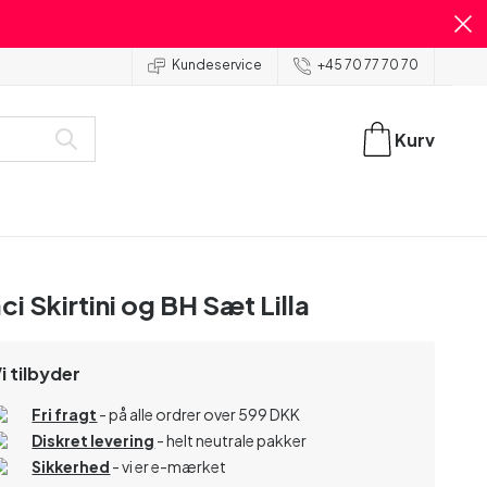
Kundeservice
+45 70 77 70 70
Kurv
ci Skirtini og BH Sæt Lilla
i tilbyder
Fri fragt
- på alle ordrer over 599 DKK
Diskret levering
- helt neutrale pakker
Sikkerhed
- vi er e-mærket