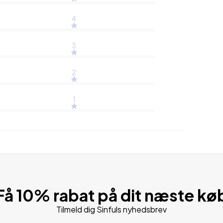
4
3
2
1
Få 10% rabat på dit næste kø
Tilmeld dig Sinfuls nyhedsbrev