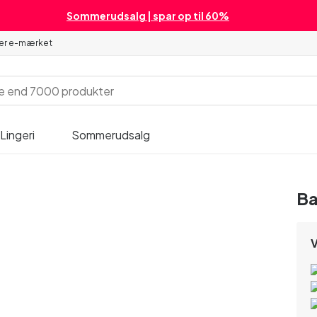
Sommerudsalg | spar op til 60%
 er e-mærket
Lingeri
Sommerudsalg
Ba
V