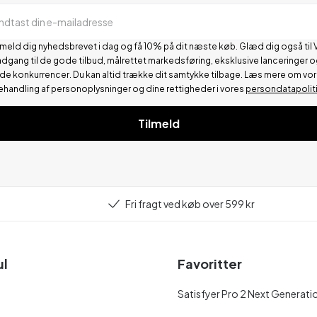
Indtast din e-mailadresse
lmeld dig nyhedsbrevet i dag og få 10% på dit næste køb. Glæd dig også til 
adgang til de gode tilbud, målrettet markedsføring, eksklusive lanceringer o
de konkurrencer.
Du kan altid trække dit samtykke tilbage. Læs mere om vo
ehandling af personoplysninger og dine rettigheder i vores
persondatapolit
Tilmeld
Fri fragt ved køb over 599 kr
ul
Favoritter
Satisfyer Pro 2 Next Generati