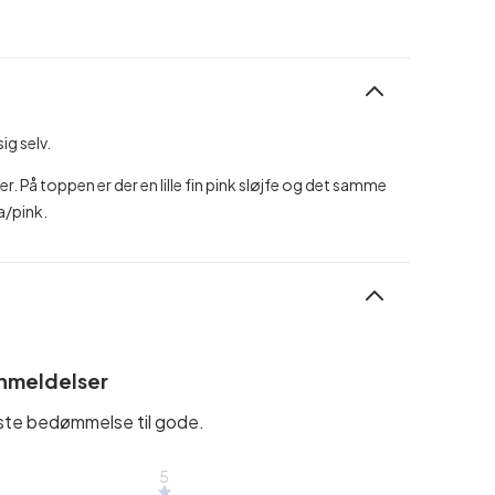
ig selv.
r. På toppen er der en lille fin pink sløjfe og det samme
la/pink.
nmeldelser
rste bedømmelse til gode.
5