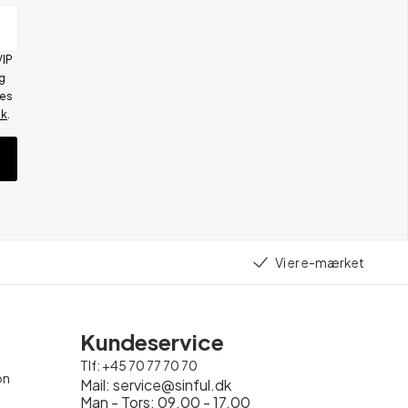
VIP
g
res
ik
.
Vi er e-mærket
Kundeservice
Tlf:
+45 70 77 70 70
on
Mail:
service@sinful.dk
Man - Tors: 09.00 - 17.00