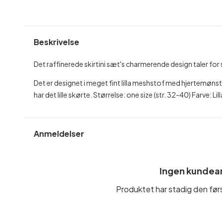
Beskrivelse
Det raffinerede skirtini sæt's charmerende design taler for s
Det er designet i meget fint lilla meshstof med hjertemønste
har det lille skørte. Størrelse: one size (str. 32-40) Farve: Lil
Anmeldelser
Ingen kundea
Produktet har stadig den fø