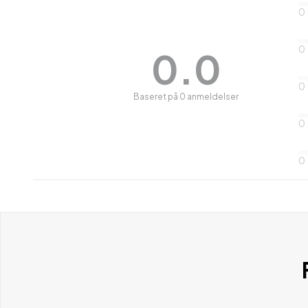
0
0
0.0
0
Baseret på 0 anmeldelser
0
0