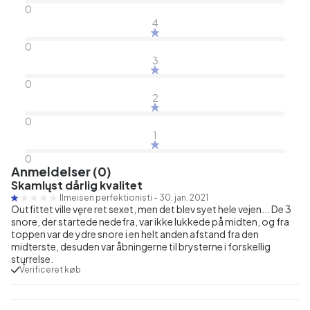
0
4
0
3
0
2
0
1
0
Anmeldelser (0)
Skamlųst dårlig kvalitet
Ilmeisen perfektionisti
-
30. jan. 2021
Outfittet ville vęre ret sexet, men det blev syet hele vejen... De 3
snore, der startede nedefra, var ikke lukkede på midten, og fra
toppen var de ydre snore i en helt anden afstand fra den
midterste, desuden var åbningerne til brysterne i forskellig
stųrrelse.
Verificeret køb