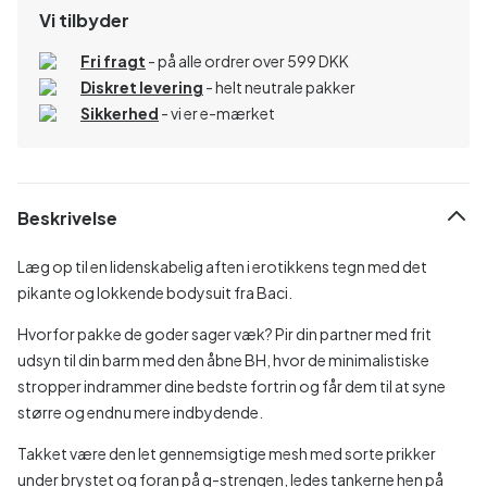
Vi tilbyder
Fri fragt
- på alle ordrer over 599 DKK
Diskret levering
- helt neutrale pakker
Sikkerhed
- vi er e-mærket
Beskrivelse
Læg op til en lidenskabelig aften i erotikkens tegn med det
pikante og lokkende bodysuit fra Baci.
Hvorfor pakke de goder sager væk? Pir din partner med frit
udsyn til din barm med den åbne BH, hvor de minimalistiske
stropper indrammer dine bedste fortrin og får dem til at syne
større og endnu mere indbydende.
Takket være den let gennemsigtige mesh med sorte prikker
under brystet og foran på g-strengen, ledes tankerne hen på