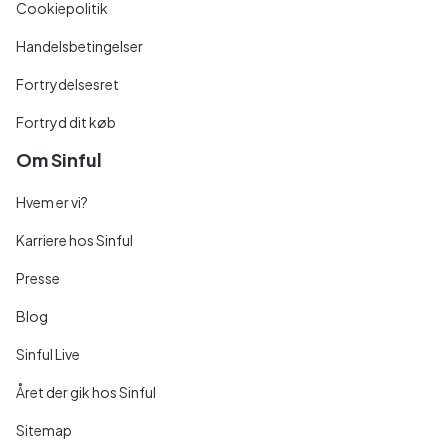
Cookiepolitik
Handelsbetingelser
Fortrydelsesret
Fortryd dit køb
Om Sinful
Hvem er vi?
Karriere hos Sinful
Presse
Blog
Sinful Live
Året der gik hos Sinful
Sitemap