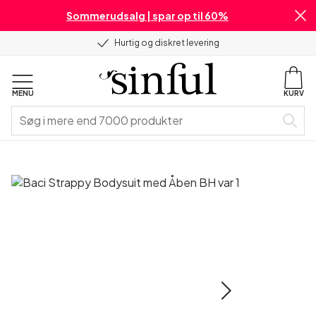
Sommerudsalg | spar op til 60%
Hurtig og diskret levering
MENU
KURV