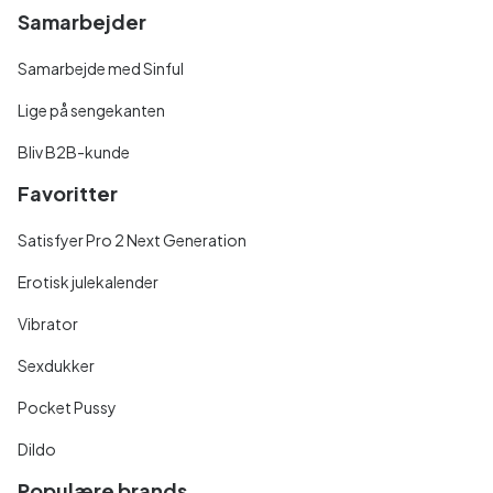
Samarbejder
Samarbejde med Sinful
Lige på sengekanten
Bliv B2B-kunde
Favoritter
Satisfyer Pro 2 Next Generation
Erotisk julekalender
Vibrator
Sexdukker
Pocket Pussy
Dildo
Populære brands