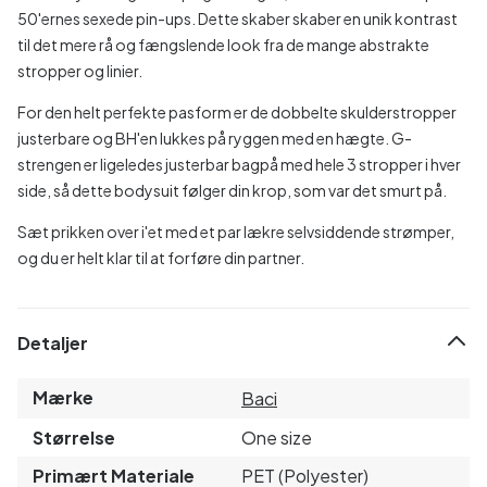
50'ernes sexede pin-ups. Dette skaber skaber en unik kontrast
til det mere rå og fængslende look fra de mange abstrakte
stropper og linier.
For den helt perfekte pasform er de dobbelte skulderstropper
justerbare og BH'en lukkes på ryggen med en hægte. G-
strengen er ligeledes justerbar bagpå med hele 3 stropper i hver
side, så dette bodysuit følger din krop, som var det smurt på.
Sæt prikken over i'et med et par lækre selvsiddende strømper,
og du er helt klar til at forføre din partner.
Detaljer
Mærke
Baci
Størrelse
One size
Primært Materiale
PET (Polyester)