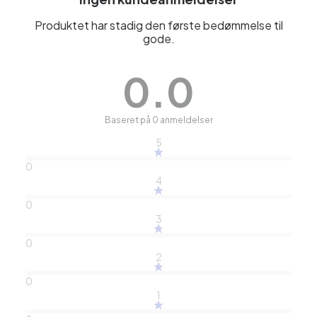
Produktet har stadig den første bedømmelse til
gode.
0.0
Baseret på 0 anmeldelser
5
0
4
0
3
0
2
0
1