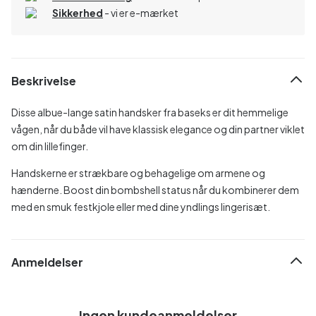
Sikkerhed
- vi er e-mærket
Beskrivelse
Disse albue-lange satin handsker fra baseks er dit hemmelige
vågen, når du både vil have klassisk elegance og din partner viklet
om din lillefinger.
Handskerne er strækbare og behagelige om armene og
hænderne. Boost din bombshell status når du kombinerer dem
med en smuk festkjole eller med dine yndlings lingerisæt.
Anmeldelser
Ingen kundeanmeldelser