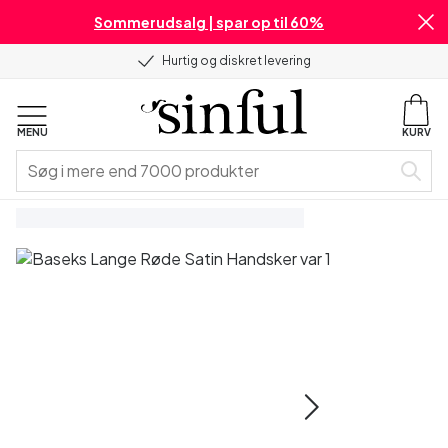
Sommerudsalg | spar op til 60%
Hurtig og diskret levering
MENU
KURV