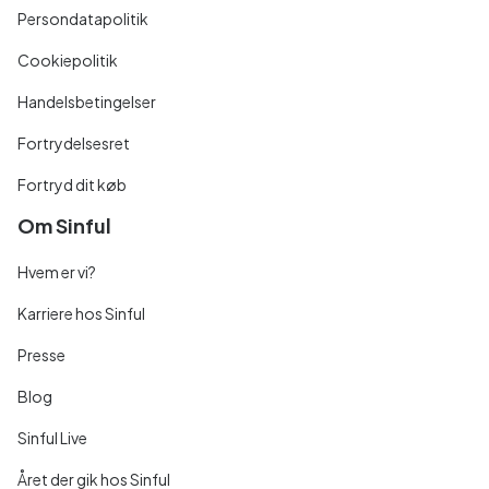
Persondatapolitik
Cookiepolitik
Handelsbetingelser
Fortrydelsesret
Fortryd dit køb
Om Sinful
Hvem er vi?
Karriere hos Sinful
Presse
Blog
Sinful Live
Året der gik hos Sinful