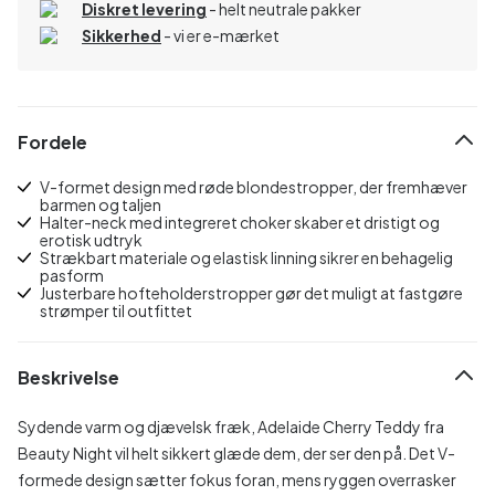
Diskret levering
- helt neutrale pakker
Sikkerhed
- vi er e-mærket
Fordele
V-formet design med røde blondestropper, der fremhæver
barmen og taljen
Halter-neck med integreret choker skaber et dristigt og
erotisk udtryk
Strækbart materiale og elastisk linning sikrer en behagelig
pasform
Justerbare hofteholderstropper gør det muligt at fastgøre
strømper til outfittet
Beskrivelse
Sydende varm og djævelsk fræk, Adelaide Cherry Teddy fra
Beauty Night vil helt sikkert glæde dem, der ser den på. Det V-
formede design sætter fokus foran, mens ryggen overrasker