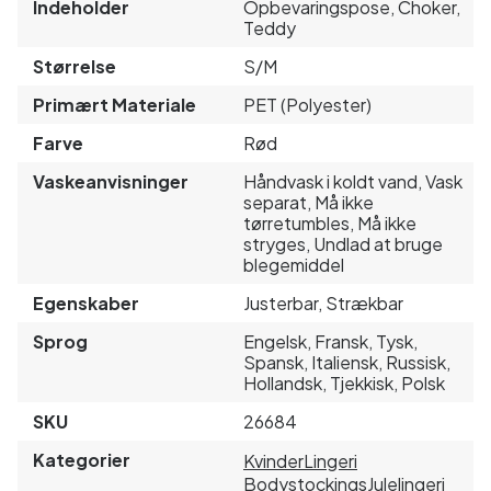
Indeholder
Opbevaringspose, Choker,
Teddy
Størrelse
S/M
Primært Materiale
PET (Polyester)
Farve
Rød
Vaskeanvisninger
Håndvask i koldt vand, Vask
separat, Må ikke
tørretumbles, Må ikke
stryges, Undlad at bruge
blegemiddel
Egenskaber
Justerbar, Strækbar
Sprog
Engelsk, Fransk, Tysk,
Spansk, Italiensk, Russisk,
Hollandsk, Tjekkisk, Polsk
SKU
26684
Kategorier
Kvinder
Lingeri
Bodystockings
Julelingeri