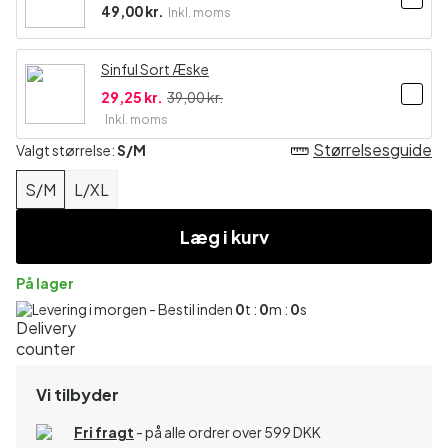
49,00 kr.
Inkl. moms
Sinful Sort Æske
29,25 kr.
39,00 kr.
Inkl. moms
Størrelsesguide
Valgt størrelse:
S/M
S/M
L/XL
Læg i kurv
På lager
Levering i morgen - Bestil inden
0
t :
0
m :
0
s
Vi tilbyder
Fri fragt
- på alle ordrer over 599 DKK