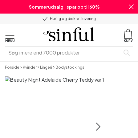
Sommerudsalg | spar op til 60%
Hurtig og diskret levering
MENU
KURV
Forside
Kvinder
Lingeri
Bodystockings