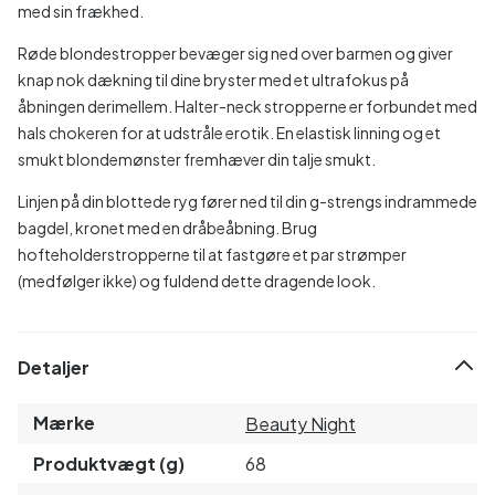
med sin frækhed.
Røde blondestropper bevæger sig ned over barmen og giver
knap nok dækning til dine bryster med et ultrafokus på
åbningen derimellem. Halter-neck stropperne er forbundet med
hals chokeren for at udstråle erotik. En elastisk linning og et
smukt blondemønster fremhæver din talje smukt.
Linjen på din blottede ryg fører ned til din g-strengs indrammede
bagdel, kronet med en dråbeåbning. Brug
hofteholderstropperne til at fastgøre et par strømper
(medfølger ikke) og fuldend dette dragende look.
Detaljer
Mærke
Beauty Night
Produktvægt (g)
68