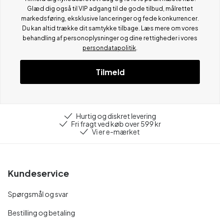
Glæd dig også til VIP adgang til de gode tilbud, målrettet
markedsføring, eksklusive lanceringer og fede konkurrencer.
Du kan altid trække dit samtykke tilbage. Læs mere om vores
behandling af personoplysninger og dine rettigheder i vores
persondatapolitik
.
Tilmeld
Hurtig og diskret levering
Fri fragt ved køb over 599 kr
Vi er e-mærket
Kundeservice
Spørgsmål og svar
Bestilling og betaling