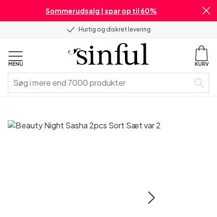
Sommerudsalg | spar op til 60%
Hurtig og diskret levering
MENU
KURV