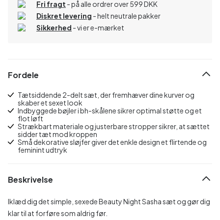
Fri fragt
- på alle ordrer over 599 DKK
Diskret levering
- helt neutrale pakker
Sikkerhed
- vi er e-mærket
Fordele
Tætsiddende 2-delt sæt, der fremhæver dine kurver og
skaber et sexet look
Indbyggede bøjler i bh-skålene sikrer optimal støtte og et
flot løft
Strækbart materiale og justerbare stropper sikrer, at sættet
sidder tæt mod kroppen
Små dekorative sløjfer giver det enkle design et flirtende og
feminint udtryk
Beskrivelse
Iklæd dig det simple, sexede Beauty Night Sasha sæt og gør dig
klar til at forføre som aldrig før.