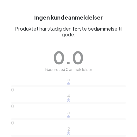
Ingen kundeanmeldelser
Produktet har stadig den første bedømmelse til
gode.
0.0
Baseret på 0 anmeldelser
5
0
4
0
3
0
2