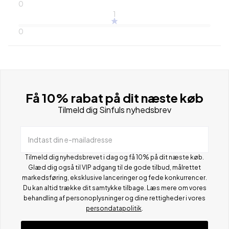
0
1
0
Få 10% rabat på dit næste køb
Tilmeld dig Sinfuls nyhedsbrev
Indtast din e-mailadresse
Tilmeld dig nyhedsbrevet i dag og få 10% på dit næste køb.
Glæd dig også til VIP adgang til de gode tilbud, målrettet
markedsføring, eksklusive lanceringer og fede konkurrencer.
Du kan altid trække dit samtykke tilbage. Læs mere om vores
behandling af personoplysninger og dine rettigheder i vores
persondatapolitik
.