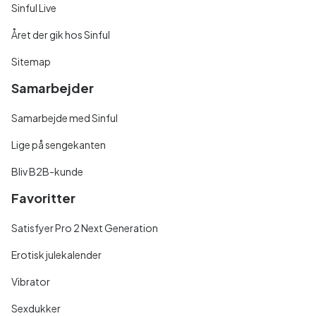
Sinful Live
Året der gik hos Sinful
Sitemap
Samarbejder
Samarbejde med Sinful
Lige på sengekanten
Bliv B2B-kunde
Favoritter
Satisfyer Pro 2 Next Generation
Erotisk julekalender
Vibrator
Sexdukker