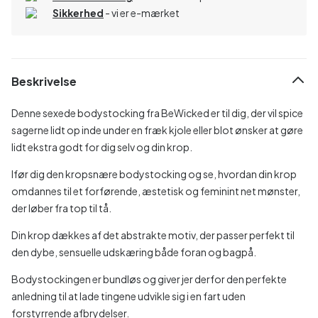
Sikkerhed
- vi er e-mærket
Beskrivelse
Denne sexede bodystocking fra BeWicked er til dig, der vil spice
sagerne lidt op inde under en fræk kjole eller blot ønsker at gøre
lidt ekstra godt for dig selv og din krop.
Ifør dig den kropsnære bodystocking og se, hvordan din krop
omdannes til et forførende, æstetisk og feminint net mønster,
der løber fra top til tå.
Din krop dækkes af det abstrakte motiv, der passer perfekt til
den dybe, sensuelle udskæring både foran og bagpå.
Bodystockingen er bundløs og giver jer derfor den perfekte
anledning til at lade tingene udvikle sig i en fart uden
forstyrrende afbrydelser.