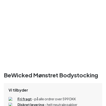
BeWicked Mønstret Bodystocking
Vi tilbyder
Fri fragt
- på alle ordrer over 599 DKK
Diskret levering
- helt neutrale pakker