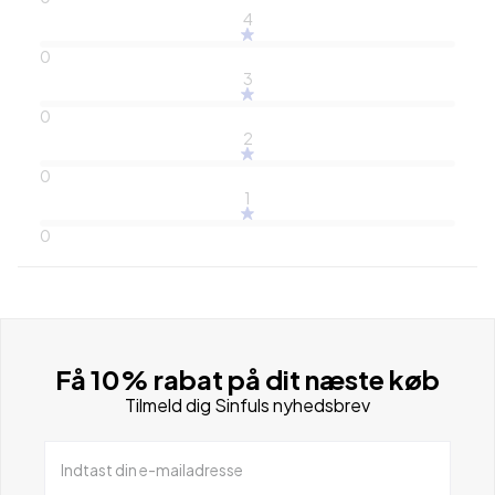
4
0
3
0
2
0
1
0
Få 10% rabat på dit næste køb
Tilmeld dig Sinfuls nyhedsbrev
Indtast din e-mailadresse