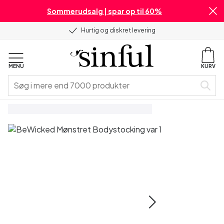
Sommerudsalg | spar op til 60%
Hurtig og diskret levering
MENU
KURV