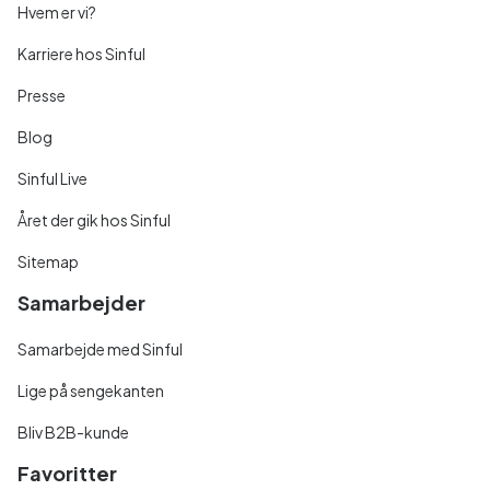
Hvem er vi?
Karriere hos Sinful
Presse
Blog
Sinful Live
Året der gik hos Sinful
Sitemap
Samarbejder
Samarbejde med Sinful
Lige på sengekanten
Bliv B2B-kunde
Favoritter