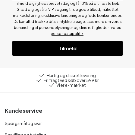
Tilmeld dig nyhedsbrevet i dag og få 10% på dit næste køb.
Glæd dig også til VIP adgang til de gode tilbud, målrettet
markedsføring, eksklusive lanceringer og fede konkurrencer.
Du kan altid trække dit samtykke tilbage. Læs mere om vores
behandling af personoplysninger og dine rettigheder i vores
persondatapolitik
.
Tilmeld
Hurtig og diskret levering
Fri fragt ved køb over 599 kr
Vi er e-mærket
Kundeservice
Spørgsmål og svar
Bestilling og betaling