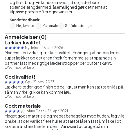
og flot i brug. En kunde nævner, at de justerbare
spændelængder med låsemulighed gør det nemt at
tilpasse præcis efter egne ønsker.
Kundefeedback:
Høj kvalitet
Materiale
Stilfuldt design
Anmeldelser (0)
Lækker kvalitet
Nydelse
-
16. apr. 2026
Manchetter i virkelig lækker kvalitet. Foringen på indersiden er
super lækker og det er en fræk fornemmelse at spænde sin
partner fast med rigtige læder stropper der dufter skønt.
Verificeret køb
God kvalitet!
Gp
-
21. nov. 2023
Lækkert læder, god finish og dejligt, at man kan sætte en lås på,
så man virkelig ikke kan komme løs.
Verificeret køb
Godt materiale
Johny Cash
-
26. apr. 2021
Meget godt materiale og meget behageligt mod huden. Jeg ville
ønske, at der var lidt flere huller at sætte låsen fast i, måske lidt
kortere afstand mellem dem. Var svært at bruge på min