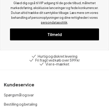
Glæd dig også til VIP adgang til de gode tilbud, målrettet
markedsføring, eksklusive lanceringer og fede konkurrencer.
Du kan altid trække dit samtykke tilbage. Læs mere om vores
behandling af personoplysninger og dine rettigheder i vores
persondatapolitik
.
Tilmeld
Hurtig og diskret levering
Fri fragt ved køb over 599 kr
Vi er e-mærket
Kundeservice
Spørgsmål og svar
Bestilling og betaling