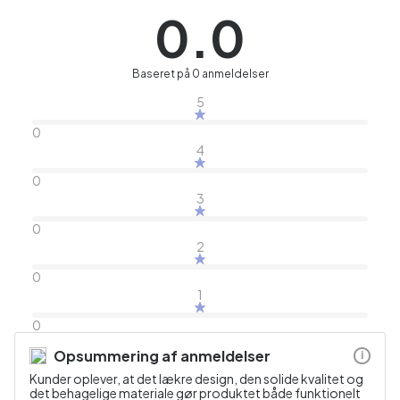
0.0
Baseret på 0 anmeldelser
5
0
4
0
3
0
2
0
1
0
Opsummering af anmeldelser
i
Kunder oplever, at det lækre design, den solide kvalitet og
det behagelige materiale gør produktet både funktionelt