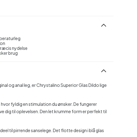
mperaturleg
ion
ræcis nydelse
ikker brug
inal og anal leg, er Chrystalino Superior Glas Dildo lige
, hvor fyldig en stimulation du ønsker. De fungerer
 dig til oplevelsen. Den let krumme form er perfekt til
eel til pirrende sanselege. Det flotte design i blå glas