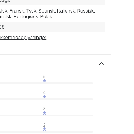
slags
lsk, Fransk, Tysk, Spansk, Italiensk, Russisk,
andsk, Portugisisk, Polsk
08
sikkerhedsoplysninger
5
4
3
2