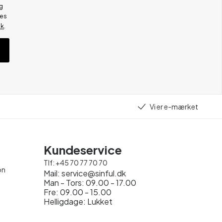
g
res
ik
.
Vi er e-mærket
Kundeservice
Tlf:
+45 70 77 70 70
on
Mail:
service@sinful.dk
Man - Tors: 09.00 - 17.00
Fre: 09.00 - 15.00
Helligdage: Lukket