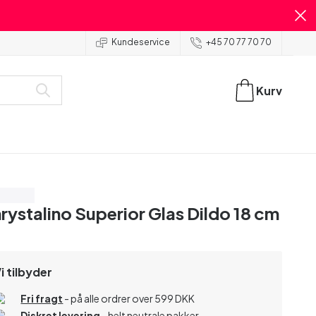
Kundeservice
+45 70 77 70 70
Kurv
ar 50%
rystalino Superior Glas Dildo 18 cm
i tilbyder
Fri fragt
- på alle ordrer over 599 DKK
Diskret levering
- helt neutrale pakker