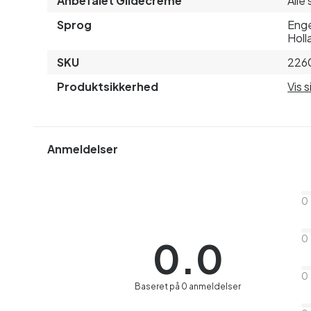
Anbefalet Glidecreme
Alle 
Sprog
Enge
Holl
SKU
226
Produktsikkerhed
Vis 
Anmeldelser
0
0
0.0
0
Baseret på 0 anmeldelser