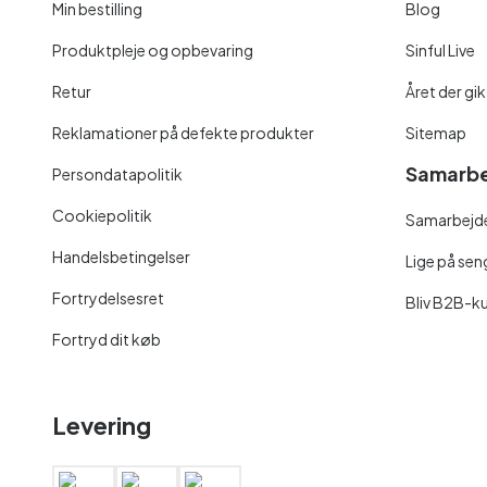
Min bestilling
Blog
Produktpleje og opbevaring
Sinful Live
Retur
Året der gik
Reklamationer på defekte produkter
Sitemap
Samarbe
Persondatapolitik
Cookiepolitik
Samarbejde
Handelsbetingelser
Lige på se
Fortrydelsesret
Bliv B2B-k
Fortryd dit køb
Levering