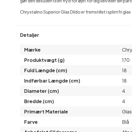
gør den desuden til en fryd for øjet for dig selv eller din part
Chrystalino Superior Glas Dildo er fremstillet i splintfri glas
Detaljer
Mærke
Chry
Produktvægt (g)
170
Fuld Længde (cm)
18
Indførbar Længde (cm)
18
Diameter (cm)
4
Bredde (cm)
4
Primært Materiale
Glas
Farve
Blå