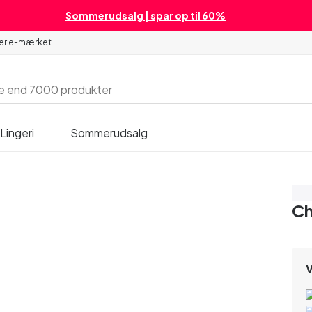
Sommerudsalg | spar op til 60%
 er e-mærket
Lingeri
Sommerudsalg
Sp
Ch
V