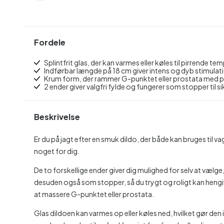
Fordele
Splintfrit glas, der kan varmes eller køles til pirrende te
Indførbar længde på 18 cm giver intens og dyb stimulat
Krum form, der rammer G-punktet eller prostata med p
2 ender giver valgfri fylde og fungerer som stopper til s
Beskrivelse
Er du på jagt efter en smuk dildo, der både kan bruges til vag
noget for dig.
De to forskellige ender giver dig mulighed for selv at vælge
desuden også som stopper, så du trygt og roligt kan hengive
at massere G-punktet eller prostata.
Glas dildoen kan varmes op eller køles ned, hvilket gør den id