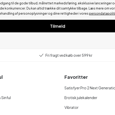
adgang til de gode tilbud, målrettet markedsføring, eksklusive lanceringer o
de konkurrencer.
Du kan altid trække dit samtykke tilbage. Læs mere om vo
ehandling af personoplysninger og dine rettigheder i vores
persondatapolit
Tilmeld
Fri fragt ved køb over 599 kr
ul
Favoritter
Satisfyer Pro 2 Next Generati
 Sinful
Erotisk julekalender
Vibrator