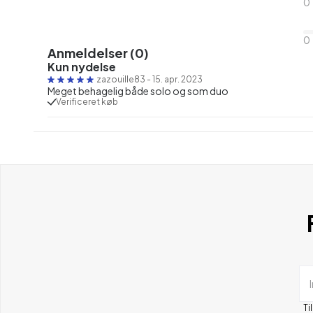
0
0
Anmeldelser (0)
Kun nydelse
zazouille83
-
15. apr. 2023
Meget behagelig både solo og som duo
Verificeret køb
Ti