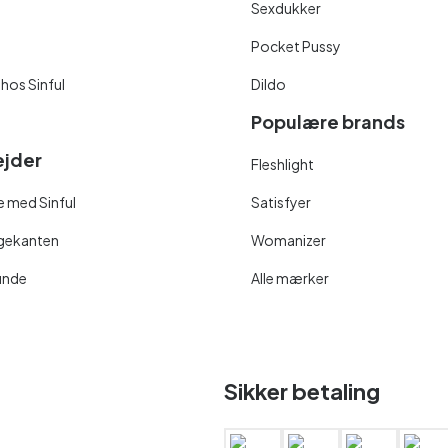
Sexdukker
Pocket Pussy
 hos Sinful
Dildo
Populære brands
jder
Fleshlight
 med Sinful
Satisfyer
ngekanten
Womanizer
unde
Alle mærker
Sikker betaling