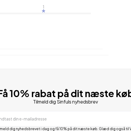
1
Få 10% rabat på dit næste kø
Tilmeld dig Sinfuls nyhedsbrev
Indtast din e-mailadresse
lmeld dig nyhedsbrevet i dag og få 10% på dit næste køb. Glæd dig også til 