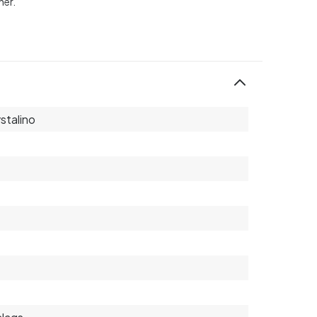
ner.
stalino