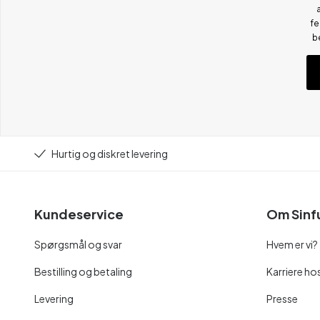
fe
b
Hurtig og diskret levering
Kundeservice
Om Sinf
Spørgsmål og svar
Hvem er vi?
Bestilling og betaling
Karriere hos
Levering
Presse