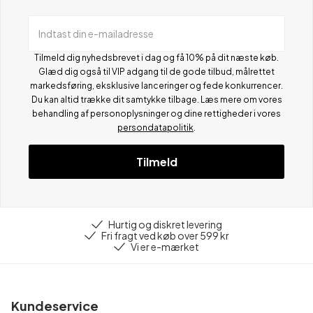
Indtast din e-mailadresse
Tilmeld dig nyhedsbrevet i dag og få 10% på dit næste køb.
Glæd dig også til VIP adgang til de gode tilbud, målrettet
markedsføring, eksklusive lanceringer og fede konkurrencer.
Du kan altid trække dit samtykke tilbage. Læs mere om vores
behandling af personoplysninger og dine rettigheder i vores
persondatapolitik
.
Tilmeld
Hurtig og diskret levering
Fri fragt ved køb over 599 kr
Vi er e-mærket
Kundeservice