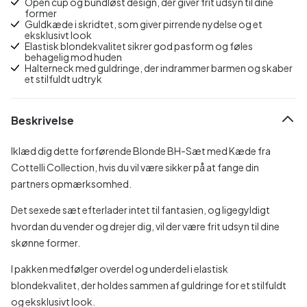
Open cup og bundløst design, der giver frit udsyn til dine
former
Guldkæde i skridtet, som giver pirrende nydelse og et
eksklusivt look
Elastisk blondekvalitet sikrer god pasform og føles
behagelig mod huden
Halterneck med guldringe, der indrammer barmen og skaber
et stilfuldt udtryk
Beskrivelse
Iklæd dig dette forførende Blonde BH-Sæt med Kæde fra
Cottelli Collection, hvis du vil være sikker på at fange din
partners opmærksomhed.
Det sexede sæt efterlader intet til fantasien, og ligegyldigt
hvordan du vender og drejer dig, vil der være frit udsyn til dine
skønne former.
I pakken medfølger overdel og underdel i elastisk
blondekvalitet, der holdes sammen af guldringe for et stilfuldt
og eksklusivt look.