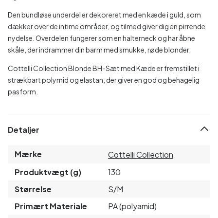
Den bundløse underdel er dekoreret med en kæde i guld, som
dækker over de intime områder, og tilmed giver dig en pirrende
nydelse. Overdelen fungerer som en halterneck og har åbne
skåle, der indrammer din barm med smukke, røde blonder.
Cottelli Collection Blonde BH-Sæt med Kæde er fremstillet i
strækbart polymid og elastan, der giver en god og behagelig
pasform.
Detaljer
Mærke
Cottelli Collection
Produktvægt (g)
130
Størrelse
S/M
Primært Materiale
PA (polyamid)