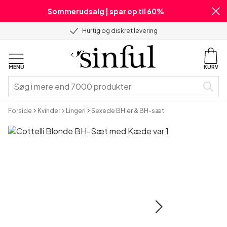
Sommerudsalg | spar op til 60%
Hurtig og diskret levering
MENU
KURV
Forside
Kvinder
Lingeri
Sexede BH'er & BH-sæt