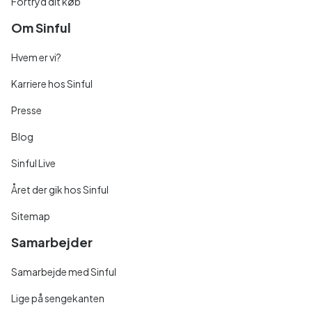
Fortryd dit køb
Om Sinful
Hvem er vi?
Karriere hos Sinful
Presse
Blog
Sinful Live
Året der gik hos Sinful
Sitemap
Samarbejder
Samarbejde med Sinful
Lige på sengekanten