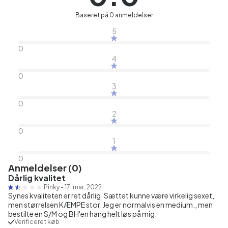
Baseret på 0 anmeldelser
5
0
4
0
3
0
2
0
1
0
Anmeldelser (0)
Dårlig kvalitet
Pinky
-
17. mar. 2022
Synes kvaliteten er ret dårlig. Sættet kunne være virkelig sexet,
men størrelsen KÆMPE stor. Jeg er normalvis en medium., men
bestilte en S/M og BH'en hang helt løs på mig.
Verificeret køb