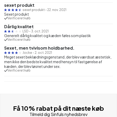
sexet produkt
sexet produkt
-
22. nov. 2021
Sexet produkt
Verificeret køb
Dårlig kvalitet
LSD
-
3. oct. 2021
Generelt dårlig kvalitet og kæden føles som plastik
Verificeret køb
Sexet, men tvivlsom holdbarhed.
Jocke
-
2. oct. 2021
Meget sexet beklædningsgenstand, der blev værdsat æstetisk,
men ikke den bedste kvalitet med hensyn til fastgørelse af
kæden, der blev løsnet under sex.
Verificeret køb
Få 10% rabat på dit næste køb
Tilmeld dig Sinfuls nyhedsbrev