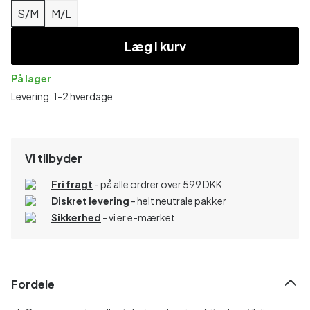
S/M
M/L
Læg i kurv
På lager
Levering: 1-2 hverdage
Vi tilbyder
Fri fragt
- på alle ordrer over 599 DKK
Diskret levering
- helt neutrale pakker
Sikkerhed
- vi er e-mærket
Fordele