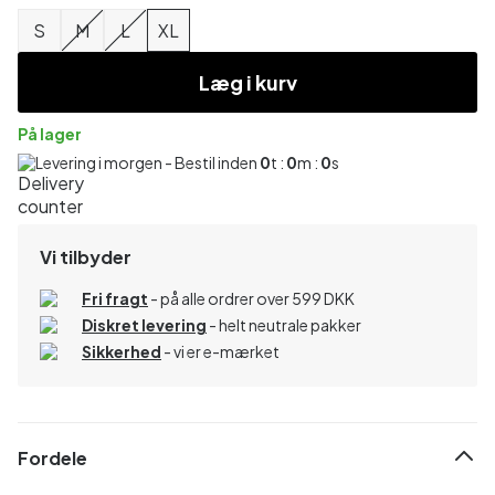
S
M
L
XL
Læg i kurv
På lager
Levering i morgen - Bestil inden
0
t :
0
m :
0
s
Vi tilbyder
Fri fragt
- på alle ordrer over 599 DKK
Diskret levering
- helt neutrale pakker
Sikkerhed
- vi er e-mærket
Fordele