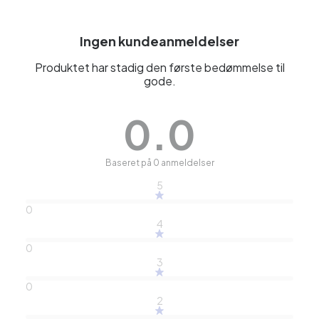
Ingen kundeanmeldelser
Produktet har stadig den første bedømmelse til
gode.
0.0
Baseret på 0 anmeldelser
5
0
4
0
3
0
2