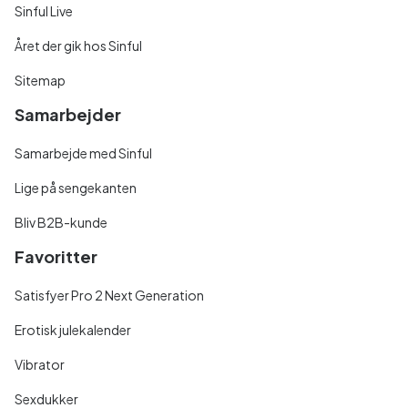
Sinful Live
Året der gik hos Sinful
Sitemap
Samarbejder
Samarbejde med Sinful
Lige på sengekanten
Bliv B2B-kunde
Favoritter
Satisfyer Pro 2 Next Generation
Erotisk julekalender
Vibrator
Sexdukker