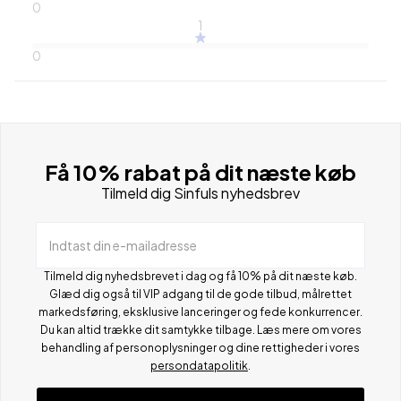
0
1
0
Få 10% rabat på dit næste køb
Tilmeld dig Sinfuls nyhedsbrev
Indtast din e-mailadresse
Tilmeld dig nyhedsbrevet i dag og få 10% på dit næste køb.
Glæd dig også til VIP adgang til de gode tilbud, målrettet
markedsføring, eksklusive lanceringer og fede konkurrencer.
Du kan altid trække dit samtykke tilbage. Læs mere om vores
behandling af personoplysninger og dine rettigheder i vores
persondatapolitik
.