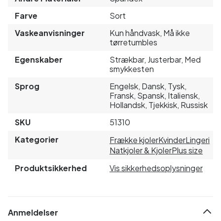
Farve
Sort
Vaskeanvisninger
Kun håndvask, Må ikke
tørretumbles
Egenskaber
Strækbar, Justerbar, Med
smykkesten
Sprog
Engelsk, Dansk, Tysk,
Fransk, Spansk, Italiensk,
Hollandsk, Tjekkisk, Russisk
SKU
51310
Kategorier
Frække kjoler
Kvinder
Lingeri
Natkjoler & Kjoler
Plus size
Produktsikkerhed
Vis sikkerhedsoplysninger
Anmeldelser