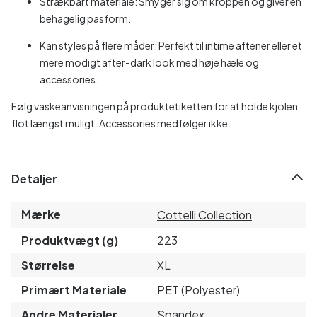
Strækbart materiale: Smyger sig om kroppen og giver en
behagelig pasform.
Kan styles på flere måder: Perfekt til intime aftener eller et
mere modigt after-dark look med høje hæle og
accessories.
Følg vaskeanvisningen på produktetiketten for at holde kjolen
flot længst muligt. Accessories medfølger ikke.
Detaljer
Mærke
Cottelli Collection
Produktvægt (g)
223
Størrelse
XL
Primært Materiale
PET (Polyester)
Andre Materialer
Spandex