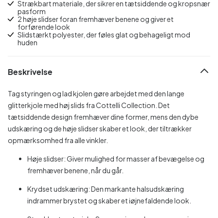
Strækbart materiale, der sikrer en tætsiddende og kropsnær
pasform
2 høje slidser foran fremhæver benene og giver et
forførende look
Slidstærkt polyester, der føles glat og behageligt mod
huden
Beskrivelse
Tag styringen og lad kjolen gøre arbejdet med den lange
glitterkjole med høj slids fra Cottelli Collection. Det
tætsiddende design fremhæver dine former, mens den dybe
udskæring og de høje slidser skaber et look, der tiltrækker
opmærksomhed fra alle vinkler.
Høje slidser: Giver mulighed for masser af bevægelse og
fremhæver benene, når du går.
Krydset udskæring: Den markante halsudskæring
indrammer brystet og skaber et iøjnefaldende look.