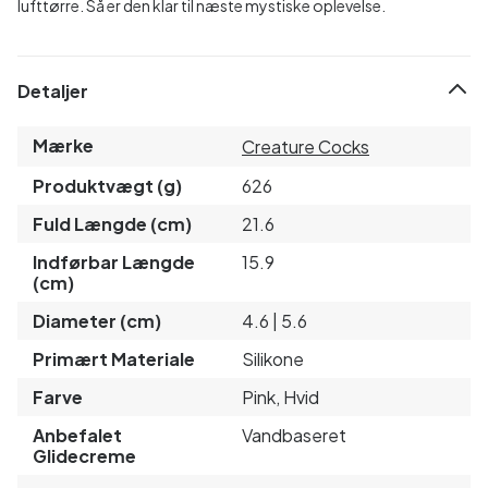
lufttørre. Så er den klar til næste mystiske oplevelse.
Detaljer
Mærke
Creature Cocks
Produktvægt (g)
626
Fuld Længde (cm)
21.6
Indførbar Længde
15.9
(cm)
Diameter (cm)
4.6 | 5.6
Primært Materiale
Silikone
Farve
Pink, Hvid
Anbefalet
Vandbaseret
Glidecreme