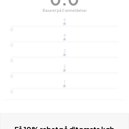
Baseret på 0 anmeldelser
5
0
4
0
3
0
2
0
1
0
Få 10% rabat på dit næste køb