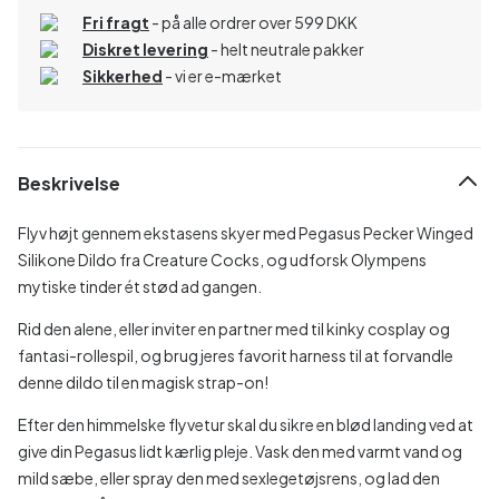
Fri fragt
- på alle ordrer over 599 DKK
Diskret levering
- helt neutrale pakker
Sikkerhed
- vi er e-mærket
Beskrivelse
Flyv højt gennem ekstasens skyer med Pegasus Pecker Winged
Silikone Dildo fra Creature Cocks, og udforsk Olympens
mytiske tinder ét stød ad gangen.
Rid den alene, eller inviter en partner med til kinky cosplay og
fantasi-rollespil, og brug jeres favorit harness til at forvandle
denne dildo til en magisk strap-on!
Efter den himmelske flyvetur skal du sikre en blød landing ved at
give din Pegasus lidt kærlig pleje. Vask den med varmt vand og
mild sæbe, eller spray den med sexlegetøjsrens, og lad den