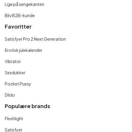
Lige på sengekanten
Bliv B2B-kunde
Favoritter
Satisfyer Pro 2 Next Generation
Erotisk julekalender
Vibrator
Sexdukker
Pocket Pussy
Dildo
Populære brands
Fleshlight
Satisfyer