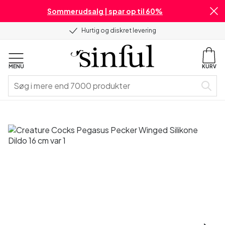
Sommerudsalg | spar op til 60%
Hurtig og diskret levering
MENU
KURV