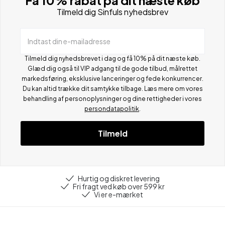
Tilmeld dig Sinfuls nyhedsbrev
Indtast din e-mailadresse
Tilmeld dig nyhedsbrevet i dag og få 10% på dit næste køb.
Glæd dig også til VIP adgang til de gode tilbud, målrettet
markedsføring, eksklusive lanceringer og fede konkurrencer.
Du kan altid trække dit samtykke tilbage. Læs mere om vores
behandling af personoplysninger og dine rettigheder i vores
persondatapolitik
.
Tilmeld
Hurtig og diskret levering
Fri fragt ved køb over 599 kr
Vi er e-mærket