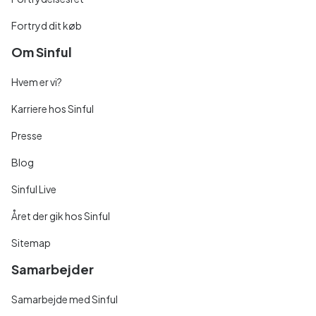
Fortryd dit køb
Om Sinful
Hvem er vi?
Karriere hos Sinful
Presse
Blog
Sinful Live
Året der gik hos Sinful
Sitemap
Samarbejder
Samarbejde med Sinful