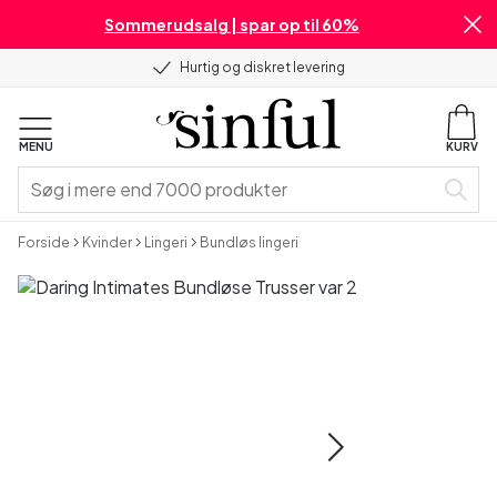
Sommerudsalg | spar op til 60%
Hurtig og diskret levering
MENU
KURV
Forside
Kvinder
Lingeri
Bundløs lingeri