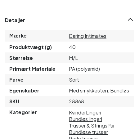
Detaljer
Mærke
Daring Intimates
Produktvægt (g)
40
Størrelse
M/L
Primært Materiale
PA (polyamid)
Farve
Sort
Egenskaber
Med smykkesten, Bundløs
SKU
28868
Kategorier
Kvinder
Lingeri
Bundløs lingeri
Trusser & Strings
Par
Bundløse trusser
Perle trusser