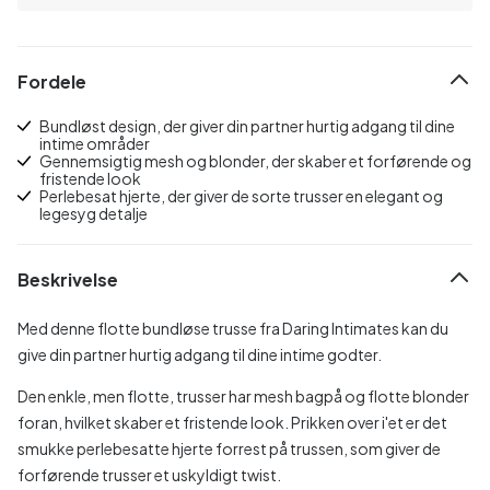
Fordele
Bundløst design, der giver din partner hurtig adgang til dine
intime områder
Gennemsigtig mesh og blonder, der skaber et forførende og
fristende look
Perlebesat hjerte, der giver de sorte trusser en elegant og
legesyg detalje
Beskrivelse
Med denne flotte bundløse trusse fra Daring Intimates kan du
give din partner hurtig adgang til dine intime godter.
Den enkle, men flotte, trusser har mesh bagpå og flotte blonder
foran, hvilket skaber et fristende look. Prikken over i'et er det
smukke perlebesatte hjerte forrest på trussen, som giver de
forførende trusser et uskyldigt twist.