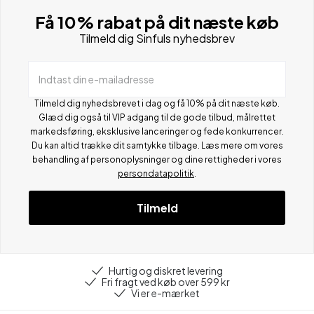
Få 10% rabat på dit næste køb
Tilmeld dig Sinfuls nyhedsbrev
Indtast din e-mailadresse
Tilmeld dig nyhedsbrevet i dag og få 10% på dit næste køb.
Glæd dig også til VIP adgang til de gode tilbud, målrettet
markedsføring, eksklusive lanceringer og fede konkurrencer.
Du kan altid trække dit samtykke tilbage. Læs mere om vores
behandling af personoplysninger og dine rettigheder i vores
persondatapolitik
.
Tilmeld
Hurtig og diskret levering
Fri fragt ved køb over 599 kr
Vi er e-mærket