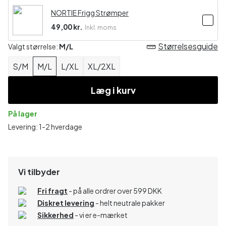
NORTIE Frigg Strømper
49,00 kr.
Inkl. moms
Størrelsesguide
Valgt størrelse:
M/L
S/M
M/L
L/XL
XL/2XL
Læg i kurv
På lager
Levering: 1-2 hverdage
Vi tilbyder
Fri fragt
- på alle ordrer over 599 DKK
Diskret levering
- helt neutrale pakker
Sikkerhed
- vi er e-mærket