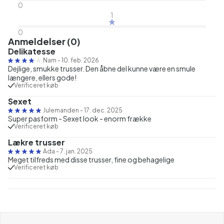
0
1
0
Anmeldelser (0)
Delikatesse
Nam
-
10. feb. 2026
Dejlige, smukke trusser. Den åbne del kunne være en smule
længere, ellers gode!
Verificeret køb
Sexet
Julemanden
-
17. dec. 2025
Super pasform - Sexet look - enorm frække
Verificeret køb
Lækre trusser
Ada
-
7. jan. 2025
Meget tilfreds med disse trusser, fine og behagelige
Verificeret køb