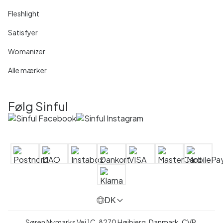
Fleshlight
Satisfyer
Womanizer
Alle mærker
Følg Sinful
DK
Søren Nymarks Vej 1C, 8270 Højbjerg, Danmark, CVR.