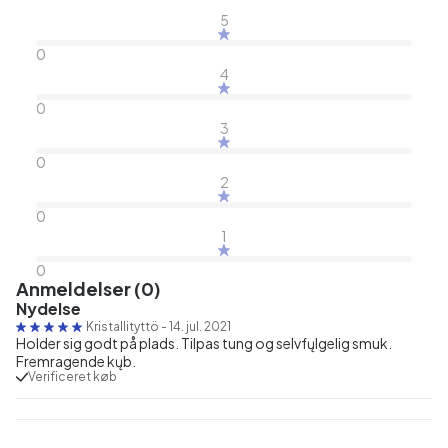
5
0
4
0
3
0
2
0
1
0
Anmeldelser (0)
Nydelse
Kristallityttö
-
14. jul. 2021
Holder sig godt på plads. Tilpas tung og selvfųlgelig smuk.
Fremragende kųb.
Verificeret køb