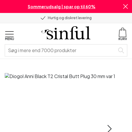
Sommerudsalg | spar op til 60%
Hurtig og diskret levering
MENU
KURV