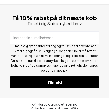
Få 10% rabat på dit næste køb
Tilmeld dig Sinfuls nyhedsbrev
Indtast din e-mailadresse
Tilmeld dig nyhedsbrevet i dag og få 10% på dit næste køb.
Glæd dig også til VIP adgang til de gode tilbud, målrettet
markedsføring, eksklusive lanceringer og fede konkurrencer.
Du kan altid trække dit samtykke tilbage. Læs mere om vores
behandling af personoplysninger og dine rettigheder i vores
persondatapolitik
.
Tilmeld
Hurtig og diskret levering
Fri fragt ved køb over 599 kr