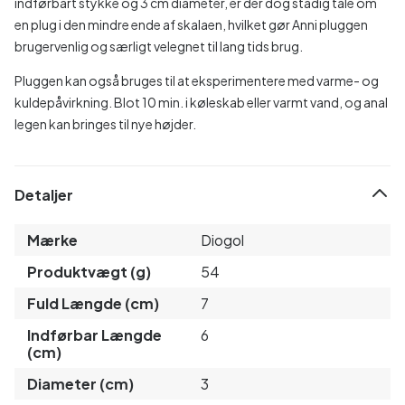
indførbart stykke og 3 cm diameter, er der dog stadig tale om
en plug i den mindre ende af skalaen, hvilket gør Anni pluggen
brugervenlig og særligt velegnet til lang tids brug.
Pluggen kan også bruges til at eksperimentere med varme- og
kuldepåvirkning. Blot 10 min. i køleskab eller varmt vand, og anal
legen kan bringes til nye højder.
Detaljer
Mærke
Diogol
Produktvægt (g)
54
Fuld Længde (cm)
7
Indførbar Længde
6
(cm)
Diameter (cm)
3