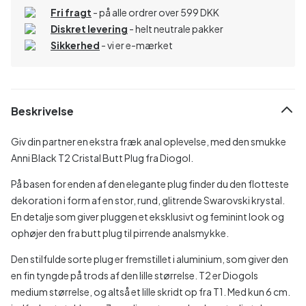
Fri fragt
- på alle ordrer over 599 DKK
Diskret levering
- helt neutrale pakker
Sikkerhed
- vi er e-mærket
Beskrivelse
Giv din partner en ekstra fræk anal oplevelse, med den smukke
Anni Black T2 Cristal Butt Plug fra Diogol.
På basen for enden af den elegante plug finder du den flotteste
dekoration i form af en stor, rund, glitrende Swarovski krystal.
En detalje som giver pluggen et eksklusivt og feminint look og
ophøjer den fra butt plug til pirrende analsmykke.
Den stilfulde sorte plug er fremstillet i aluminium, som giver den
en fin tyngde på trods af den lille størrelse. T2 er Diogols
medium størrelse, og altså et lille skridt op fra T1. Med kun 6 cm.