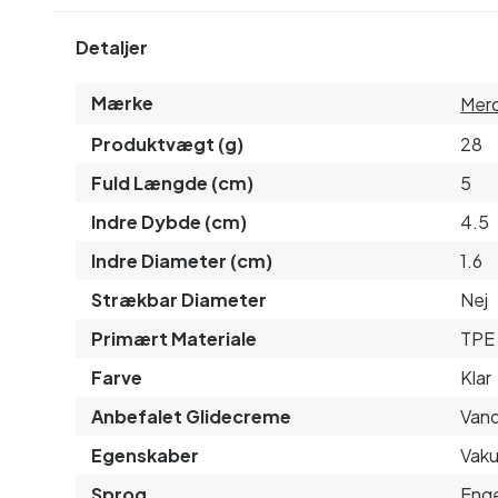
Detaljer
Mærke
Merc
Produktvægt (g)
28
Fuld Længde (cm)
5
Indre Dybde (cm)
4.5
Indre Diameter (cm)
1.6
Strækbar Diameter
Nej
Primært Materiale
TPE
Farve
Klar
Anbefalet Glidecreme
Van
Egenskaber
Vaku
Sprog
Enge