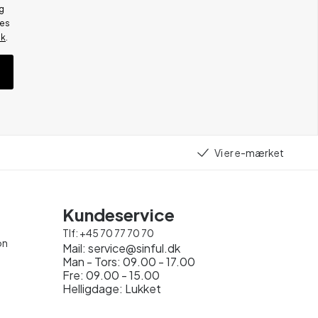
g
res
ik
.
Vi er e-mærket
Kundeservice
Tlf:
+45 70 77 70 70
on
Mail:
service@sinful.dk
Man - Tors: 09.00 - 17.00
Fre: 09.00 - 15.00
Helligdage: Lukket