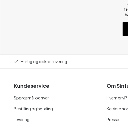
fe
b
Hurtig og diskret levering
Kundeservice
Om Sinf
Spørgsmål og svar
Hvem er vi?
Bestilling og betaling
Karriere hos
Levering
Presse