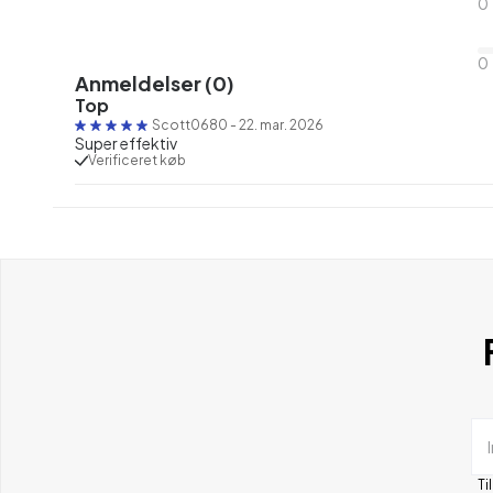
0
0
Anmeldelser (0)
Top
Scott0680
-
22. mar. 2026
Super effektiv
Verificeret køb
Ti