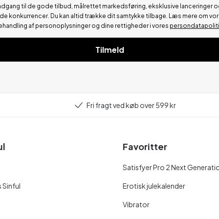
adgang til de gode tilbud, målrettet markedsføring, eksklusive lanceringer o
de konkurrencer.
Du kan altid trække dit samtykke tilbage. Læs mere om vo
ehandling af personoplysninger og dine rettigheder i vores
persondatapolit
Tilmeld
Fri fragt ved køb over 599 kr
ul
Favoritter
Satisfyer Pro 2 Next Generati
 Sinful
Erotisk julekalender
Vibrator