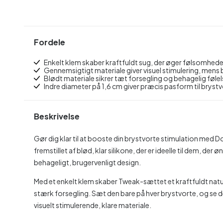
Fordele
Enkelt klem skaber kraftfuldt sug, der øger følsomhede
Gennemsigtigt materiale giver visuel stimulering, mens
Blødt materiale sikrer tæt forsegling og behagelig føl
Indre diameter på 1,6 cm giver præcis pasform til bryst
Beskrivelse
Gør dig klar til at booste din brystvorte stimulation med 
fremstillet af blød, klar silikone, der er ideelle til dem, de
behageligt, brugervenligt design.
Med et enkelt klem skaber Tweak-sættet et kraftfuldt naturli
stærk forsegling. Sæt den bare på hver brystvorte, og s
visuelt stimulerende, klare materiale.