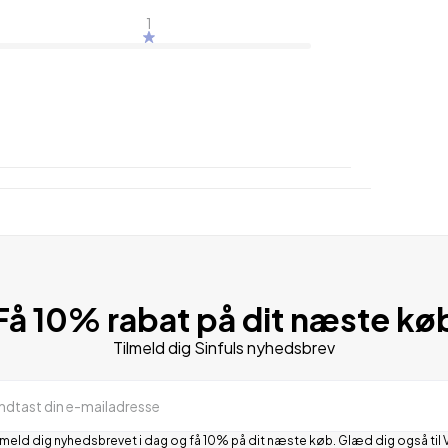
1
Få 10% rabat på dit næste kø
Tilmeld dig Sinfuls nyhedsbrev
Indtast din e-mailadresse
lmeld dig nyhedsbrevet i dag og få 10% på dit næste køb. Glæd dig også til 