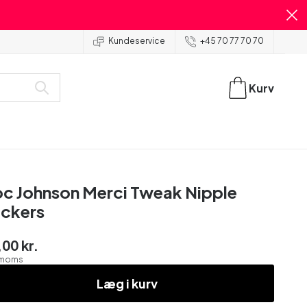
Kundeservice
+45 70 77 70 70
Kurv
c Johnson Merci Tweak Nipple
ckers
00 kr.
. moms
Læg i kurv