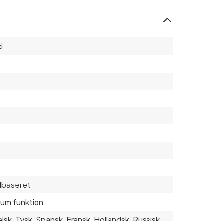
i
dbaseret
um funktion
lsk, Tysk, Spansk, Fransk, Hollandsk, Russisk