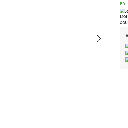
På 
L
V