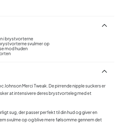
n i brystvorterne
 brystvorterne svulmer op
else mod huden
vorten
Doc Johnson Merci Tweak. De pirrende nipple suckers er
r ønsker at intensivere deres brystvorteleg med et
gt sug, der passer perfekt til din hud og giver en
e dem svulme op og blive mere følsomme gennem det