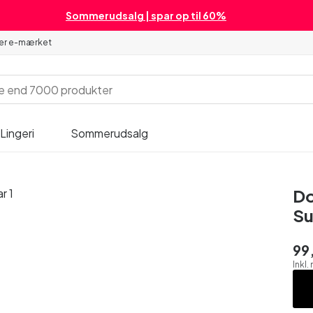
Sommerudsalg | spar op til 60%
 er e-mærket
Lingeri
Sommerudsalg
Do
Su
99,
Inkl