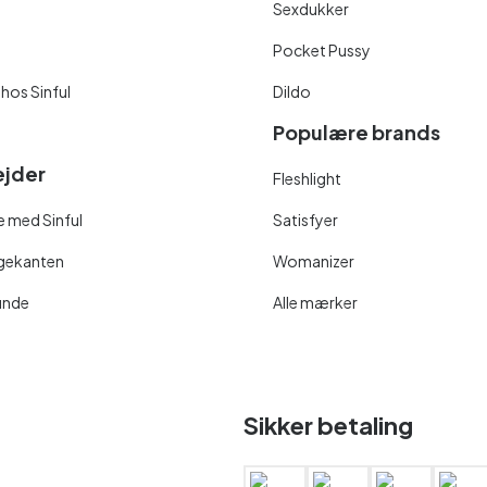
Sexdukker
Pocket Pussy
 hos Sinful
Dildo
Populære brands
jder
Fleshlight
 med Sinful
Satisfyer
ngekanten
Womanizer
unde
Alle mærker
Sikker betaling