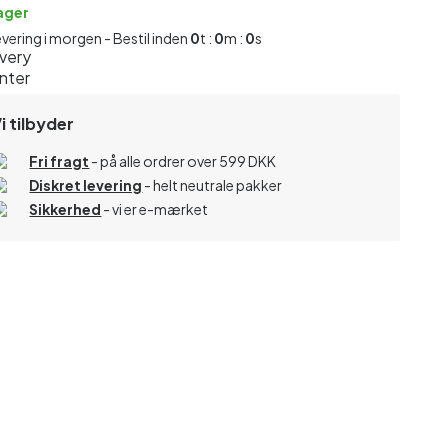
lager
evering i morgen - Bestil inden
0
t :
0
m :
0
s
i tilbyder
Fri fragt
- på alle ordrer over 599 DKK
Diskret levering
- helt neutrale pakker
Sikkerhed
- vi er e-mærket