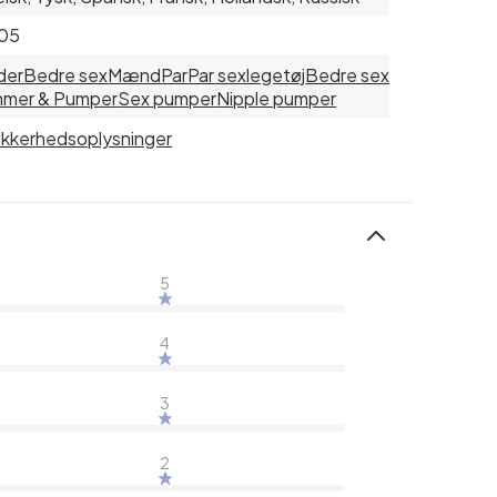
05
der
Bedre sex
Mænd
Par
Par sexlegetøj
Bedre sex
mmer & Pumper
Sex pumper
Nipple pumper
sikkerhedsoplysninger
5
4
3
2