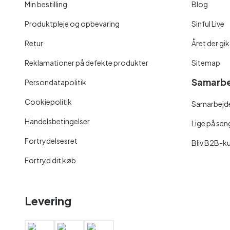
Min bestilling
Blog
Produktpleje og opbevaring
Sinful Live
Retur
Året der gik
Reklamationer på defekte produkter
Sitemap
Samarbe
Persondatapolitik
Cookiepolitik
Samarbejde
Handelsbetingelser
Lige på se
Fortrydelsesret
Bliv B2B-k
Fortryd dit køb
Levering