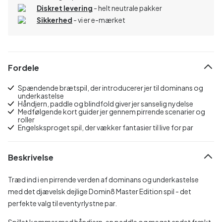
Diskret levering
- helt neutrale pakker
Sikkerhed
- vi er e-mærket
Fordele
Spændende brætspil, der introducerer jer til dominans og
underkastelse
Håndjern, paddle og blindfold giver jer sanselig nydelse
Medfølgende kort guider jer gennem pirrende scenarier og
roller
Engelsksproget spil, der vækker fantasier til live for par
Beskrivelse
Træd ind i en pirrende verden af dominans og underkastelse
med det djævelsk dejlige Domin8 Master Edition spil - det
perfekte valg til eventyrlystne par.
Spillet kommer med håndjern, en paddle og meget andet frækt