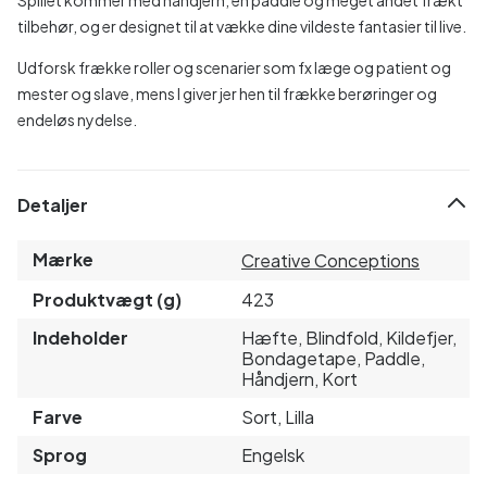
tilbehør, og er designet til at vække dine vildeste fantasier til live.
Udforsk frække roller og scenarier som fx læge og patient og
mester og slave, mens I giver jer hen til frække berøringer og
endeløs nydelse.
Detaljer
Mærke
Creative Conceptions
Produktvægt (g)
423
Indeholder
Hæfte, Blindfold, Kildefjer,
Bondagetape, Paddle,
Håndjern, Kort
Farve
Sort, Lilla
Sprog
Engelsk