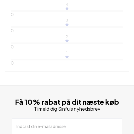
4
0
3
0
2
0
1
0
Få 10% rabat på dit næste køb
Tilmeld dig Sinfuls nyhedsbrev
Indtast din e-mailadresse