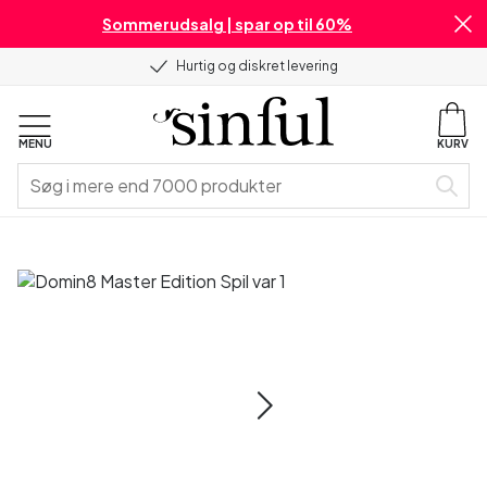
Sommerudsalg | spar op til 60%
Hurtig og diskret levering
MENU
KURV