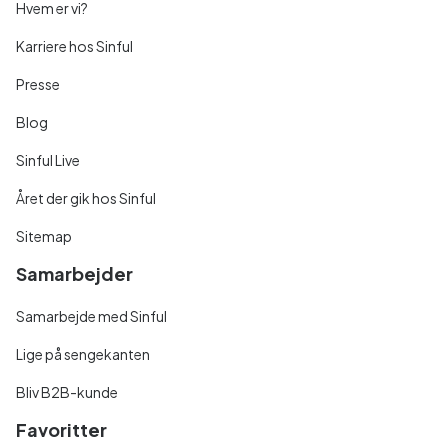
Hvem er vi?
Karriere hos Sinful
Presse
Blog
Sinful Live
Året der gik hos Sinful
Sitemap
Samarbejder
Samarbejde med Sinful
Lige på sengekanten
Bliv B2B-kunde
Favoritter