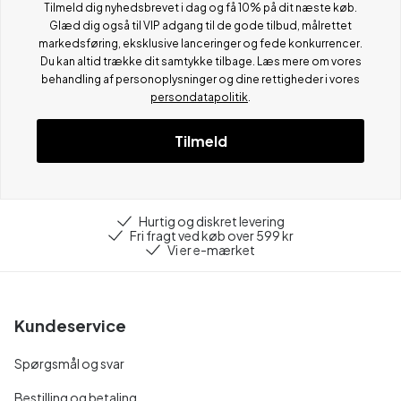
Tilmeld dig nyhedsbrevet i dag og få 10% på dit næste køb.
Glæd dig også til VIP adgang til de gode tilbud, målrettet
markedsføring, eksklusive lanceringer og fede konkurrencer.
Du kan altid trække dit samtykke tilbage. Læs mere om vores
behandling af personoplysninger og dine rettigheder i vores
persondatapolitik
.
Tilmeld
Hurtig og diskret levering
Fri fragt ved køb over 599 kr
Vi er e-mærket
Kundeservice
Spørgsmål og svar
Bestilling og betaling