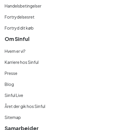
Handelsbetingelser
Fortrydelsesret
Fortryd dit køb
Om Sinful
Hvem er vi?
Karriere hos Sinful
Presse
Blog
Sinful Live
Året der gik hos Sinful
Sitemap
Samarbejder