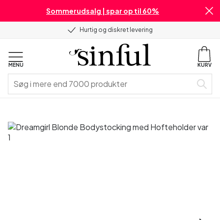
Sommerudsalg | spar op til 60%
Hurtig og diskret levering
MENU
KURV