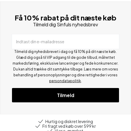
Få 10% rabat på dit næste køb
Tilmeld dig Sinfuls nyhedsbrev
Indtast din e-mailadresse
Tilmeld dig nyhedsbrevet i dag og få 10% på dit næste køb.
Glæd dig også til VIP adgang til de gode tilbud, målrettet
markedsføring, eksklusive lanceringer og fede konkurrencer.
Du kan altid trække dit samtykke tilbage. Læs mere om vores
behandling af personoplysninger og dine rettigheder i vores
persondatapolitik
.
Tilmeld
Hurtig og diskret levering
Fri fragt ved køb over 599 kr
Vi er e-mærket