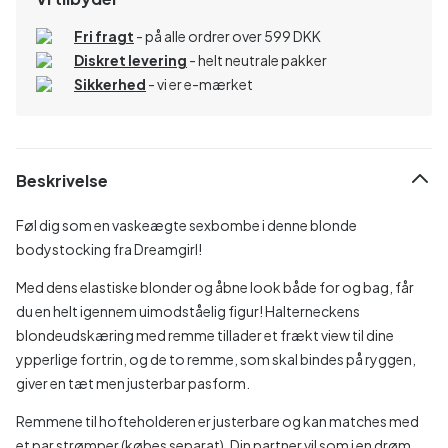
Fri fragt
- på alle ordrer over 599 DKK
Diskret levering
- helt neutrale pakker
Sikkerhed
- vi er e-mærket
Beskrivelse
Føl dig som en vaskeægte sexbombe i denne blonde
bodystocking fra Dreamgirl!
Med dens elastiske blonder og åbne look både for og bag, får
du en helt igennem uimodståelig figur! Halterneckens
blondeudskæring med remme tillader et frækt view til dine
ypperlige fortrin, og de to remme, som skal bindes på ryggen,
giver en tæt men justerbar pasform.
Remmene til hofteholderen er justerbare og kan matches med
et par strømper (købes separat). Din partner vil som i en drøm