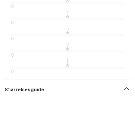
0
4
0
3
0
2
0
1
0
Størrelsesguide