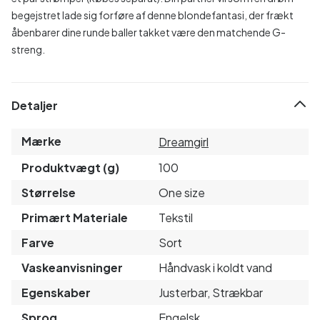
begejstret lade sig forføre af denne blondefantasi, der frækt
åbenbarer dine runde baller takket være den matchende G-
streng.
Detaljer
Mærke
Dreamgirl
Produktvægt (g)
100
Størrelse
One size
Primært Materiale
Tekstil
Farve
Sort
Vaskeanvisninger
Håndvask i koldt vand
Egenskaber
Justerbar, Strækbar
Sprog
Engelsk