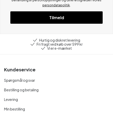
behandling af personoplysninger og dine rettigheder i vores
persondatapolitik
.
Tilmeld
Hurtig og diskret levering
Fri fragt ved køb over 599 kr
Vi er e-mærket
Kundeservice
Spørgsmål og svar
Bestilling og betaling
Levering
Min bestilling