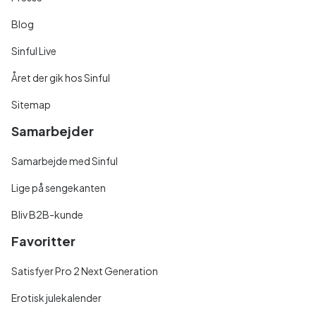
Blog
Sinful Live
Året der gik hos Sinful
Sitemap
Samarbejder
Samarbejde med Sinful
Lige på sengekanten
Bliv B2B-kunde
Favoritter
Satisfyer Pro 2 Next Generation
Erotisk julekalender