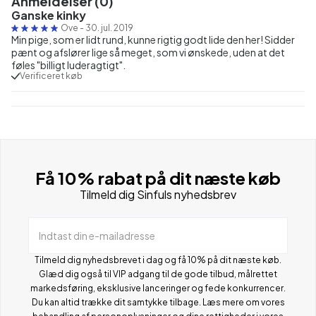
Anmeldelser (0)
Ganske kinky
Ove
-
30. jul. 2019
Min pige, som er lidt rund, kunne rigtig godt lide den her! Sidder
pænt og afslører lige så meget, som vi ønskede, uden at det
føles "billigt luderagtigt".
Verificeret køb
Få 10% rabat på dit næste køb
Tilmeld dig Sinfuls nyhedsbrev
Indtast din e-mailadresse
Tilmeld dig nyhedsbrevet i dag og få 10% på dit næste køb.
Glæd dig også til VIP adgang til de gode tilbud, målrettet
markedsføring, eksklusive lanceringer og fede konkurrencer.
Du kan altid trække dit samtykke tilbage. Læs mere om vores