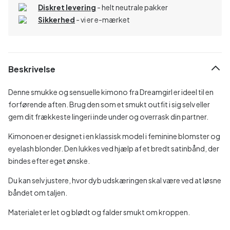
Diskret levering
- helt neutrale pakker
Sikkerhed
- vi er e-mærket
Beskrivelse
Denne smukke og sensuelle kimono fra Dreamgirl er ideel til en
forførende aften. Brug den som et smukt outfit i sig selv eller
gem dit frækkeste lingeri inde under og overrask din partner.
Kimonoen er designet i en klassisk model i feminine blomster og
eyelash blonder. Den lukkes ved hjælp af et bredt satinbånd, der
bindes efter eget ønske.
Du kan selv justere, hvor dyb udskæringen skal være ved at løsne
båndet om taljen.
Materialet er let og blødt og falder smukt om kroppen.