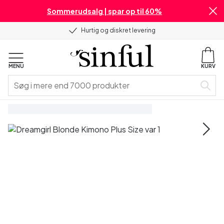
Sommerudsalg | spar op til 60%
Hurtig og diskret levering
MENU
KURV