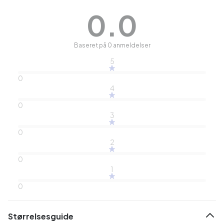
0.0
Baseret på 0 anmeldelser
5
0
4
0
3
0
2
0
1
0
Størrelsesguide