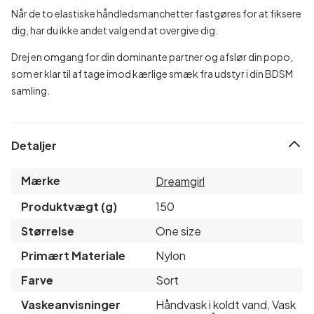
Når de to elastiske håndledsmanchetter fastgøres for at fiksere
dig, har du ikke andet valg end at overgive dig.
Drej en omgang for din dominante partner og afslør din popo,
som er klar til af tage imod kærlige smæk fra udstyr i din BDSM
samling.
Detaljer
Mærke
Dreamgirl
Produktvægt (g)
150
Størrelse
One size
Primært Materiale
Nylon
Farve
Sort
Vaskeanvisninger
Håndvask i koldt vand, Vask