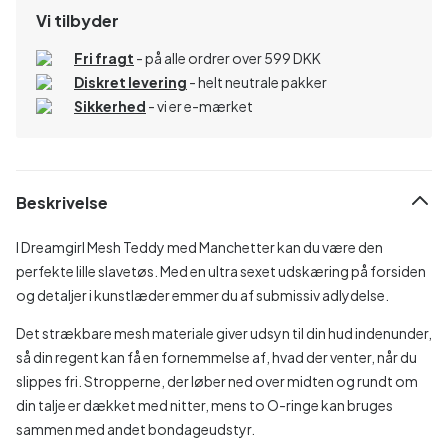
Vi tilbyder
Fri fragt
- på alle ordrer over 599 DKK
Diskret levering
- helt neutrale pakker
Sikkerhed
- vi er e-mærket
Beskrivelse
I Dreamgirl Mesh Teddy med Manchetter kan du være den
perfekte lille slavetøs. Med en ultra sexet udskæring på forsiden
og detaljer i kunstlæder emmer du af submissiv adlydelse.
Det strækbare mesh materiale giver udsyn til din hud indenunder,
så din regent kan få en fornemmelse af, hvad der venter, når du
slippes fri. Stropperne, der løber ned over midten og rundt om
din talje er dækket med nitter, mens to O-ringe kan bruges
sammen med andet bondageudstyr.