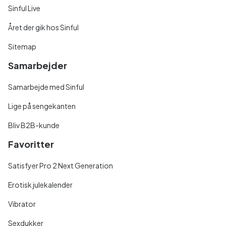
Sinful Live
Året der gik hos Sinful
Sitemap
Samarbejder
Samarbejde med Sinful
Lige på sengekanten
Bliv B2B-kunde
Favoritter
Satisfyer Pro 2 Next Generation
Erotisk julekalender
Vibrator
Sexdukker