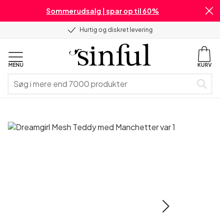
Sommerudsalg | spar op til 60%
Hurtig og diskret levering
MENU
KURV