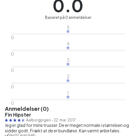
0.0
Baseret på 0 anmeldelser
5
0
4
0
3
0
2
0
1
0
Anmeldelser (0)
Fin Hipster
Aalborgpigen
-
22. mar. 2017
Jeg er glad for mine trusser. De er meget normale i størrelsen og
sidder godt. Frækt at de er bundløse. Kan varmt anbefales.
Verificeret køb