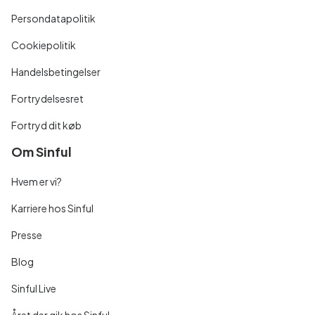
Persondatapolitik
Cookiepolitik
Handelsbetingelser
Fortrydelsesret
Fortryd dit køb
Om Sinful
Hvem er vi?
Karriere hos Sinful
Presse
Blog
Sinful Live
Året der gik hos Sinful