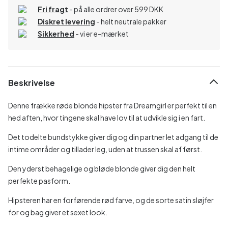
Fri fragt
- på alle ordrer over 599 DKK
Diskret levering
- helt neutrale pakker
Sikkerhed
- vi er e-mærket
Beskrivelse
Denne frække røde blonde hipster fra Dreamgirl er perfekt til en
hed aften, hvor tingene skal have lov til at udvikle sig i en fart.
Det todelte bundstykke giver dig og din partner let adgang til de
intime områder og tillader leg, uden at trussen skal af først.
Den yderst behagelige og bløde blonde giver dig den helt
perfekte pasform.
Hipsteren har en forførende rød farve, og de sorte satin sløjfer
for og bag giver et sexet look.