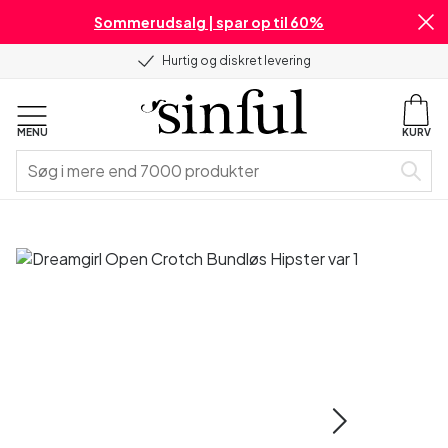
Sommerudsalg | spar op til 60%
Hurtig og diskret levering
MENU
KURV