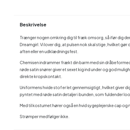
Beskrivelse
Trænger nogen omkring dig til fræk omsorg, så ifør dig d
Dreamgirl. Vi lover dig, at pulsen nok skal stige, hvilket gør
aften eller en udklædningsfest.
Chemisen indrammer frækt din barm med sin dråbeformede 
røde satin snører giver et sexet kig ind under og god muligh
direkte kropskontakt.
Uniformens hvide stof er let gennemsigtigt, hvilket giver 
pyntet med røde satin detaljer i bunden, som fuldender lo
Med til kostumet hører også en hvid sygeplejerske cap o
Strømper medfølger ikke.