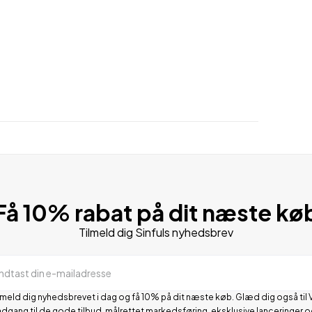
Få 10% rabat på dit næste kø
Tilmeld dig Sinfuls nyhedsbrev
Indtast din e-mailadresse
lmeld dig nyhedsbrevet i dag og få 10% på dit næste køb. Glæd dig også til 
adgang til de gode tilbud, målrettet markedsføring, eksklusive lanceringer o