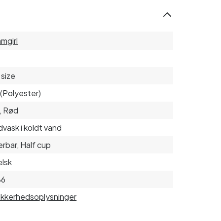
mgirl
size
(Polyester)
, Rød
vask i koldt vand
erbar, Half cup
lsk
86
sikkerhedsoplysninger