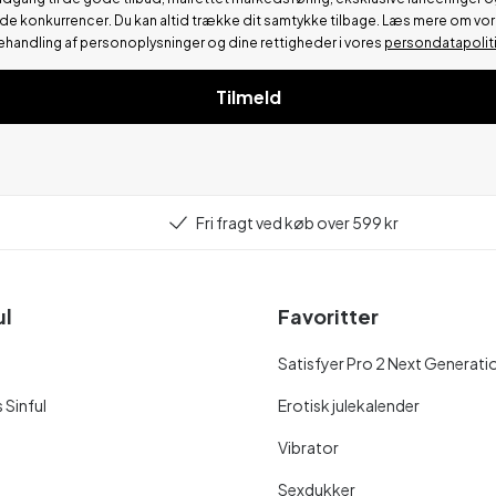
de konkurrencer.
Du kan altid trække dit samtykke tilbage. Læs mere om vo
ehandling af personoplysninger og dine rettigheder i vores
persondatapolit
Tilmeld
Fri fragt ved køb over 599 kr
ul
Favoritter
Satisfyer Pro 2 Next Generati
 Sinful
Erotisk julekalender
Vibrator
Sexdukker