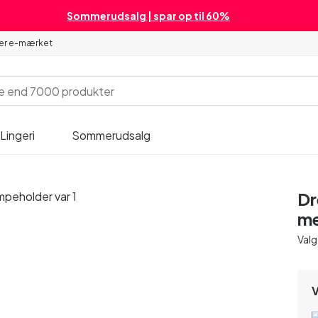
Sommerudsalg | spar op til 60%
 er e-mærket
Lingeri
Sommerudsalg
Dr
me
Valg
V