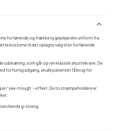
enne forførende og frække sygeplejerske uniform fra
 dette kostume til det oplagte valg til en forførende
udskæring, som går op i en klassisk skjortekrave. De
ed for hurtig adgang, skulle patienten få brug for
dig en “see-trough”- effekt. De to strømpeholdere er
oket.
g matchende g-streng.