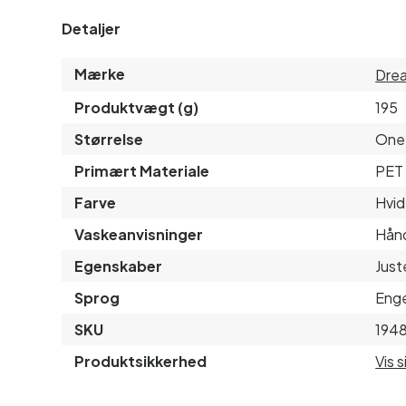
Detaljer
Mærke
Drea
Produktvægt (g)
195
Størrelse
One 
Primært Materiale
PET 
Farve
Hvid
Vaskeanvisninger
Hånd
Egenskaber
Just
Sprog
Enge
SKU
194
Produktsikkerhed
Vis 