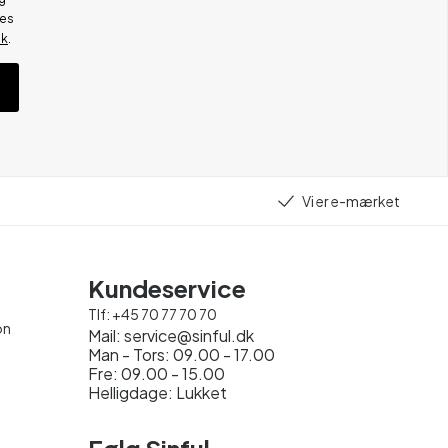
res
ik
.
Vi er e-mærket
Kundeservice
Tlf:
+45 70 77 70 70
on
Mail:
service@sinful.dk
Man - Tors: 09.00 - 17.00
Fre: 09.00 - 15.00
Helligdage: Lukket
Følg Sinful