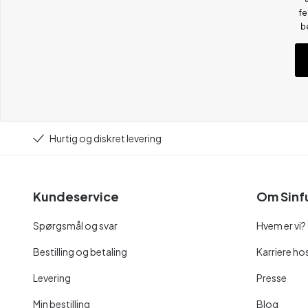
fe
b
Hurtig og diskret levering
Kundeservice
Om Sinf
Spørgsmål og svar
Hvem er vi?
Bestilling og betaling
Karriere hos
Levering
Presse
Min bestilling
Blog