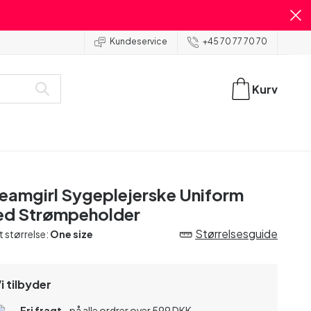
Kundeservice
+45 70 77 70 70
Kurv
eamgirl Sygeplejerske Uniform
d Strømpeholder
Størrelsesguide
t størrelse:
One size
i tilbyder
Fri fragt
- på alle ordrer over 599 DKK