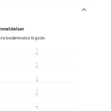
nmeldelser
rste bedømmelse til gode.
5
4
3
2
1