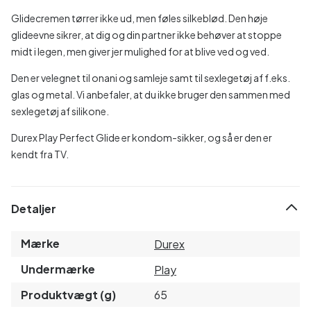
Glidecremen tørrer ikke ud, men føles silkeblød. Den høje
glideevne sikrer, at dig og din partner ikke behøver at stoppe
midt i legen, men giver jer mulighed for at blive ved og ved.
Den er velegnet til onani og samleje samt til sexlegetøj af f.eks.
glas og metal. Vi anbefaler, at du ikke bruger den sammen med
sexlegetøj af silikone.
Durex Play Perfect Glide er kondom-sikker, og så er den er
kendt fra TV.
Detaljer
Mærke
Durex
Undermærke
Play
Produktvægt (g)
65