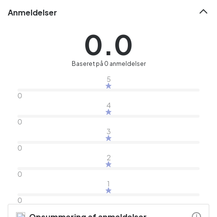
Anmeldelser
0.0
Baseret på 0 anmeldelser
5
0
4
0
3
0
2
0
1
0
Opsummering af anmeldelser
i