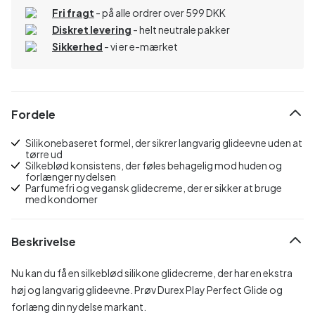
Fri fragt
- på alle ordrer over 599 DKK
Diskret levering
- helt neutrale pakker
Sikkerhed
- vi er e-mærket
Fordele
Silikonebaseret formel, der sikrer langvarig glideevne uden at
tørre ud
Silkeblød konsistens, der føles behagelig mod huden og
forlænger nydelsen
Parfumefri og vegansk glidecreme, der er sikker at bruge
med kondomer
Beskrivelse
Nu kan du få en silkeblød silikone glidecreme, der har en ekstra
høj og langvarig glideevne. Prøv Durex Play Perfect Glide og
forlæng din nydelse markant.