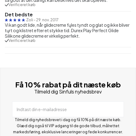
Verificeret køb
Det bedste
Zoli
-
29. nov. 2017
Vi kan godt lide, når glidecreme fųles tyndt og glat og ikke bliver
tųrt og klistret efter et stykke tid. Durex Play Perfect Glide
Silikone glidecreme er virkelig perfekt.
Verificeret køb
Få 10% rabat på dit næste køb
Tilmeld dig Sinfuls nyhedsbrev
Indtast din e-mailadresse
Tilmeld dig nyhedsbrevet i dag og få 10% på dit næste køb.
Glæd dig også til VIP adgang til de gode tilbud, målrettet
markedsføring, eksklusive lanceringer og fede konkurrencer.