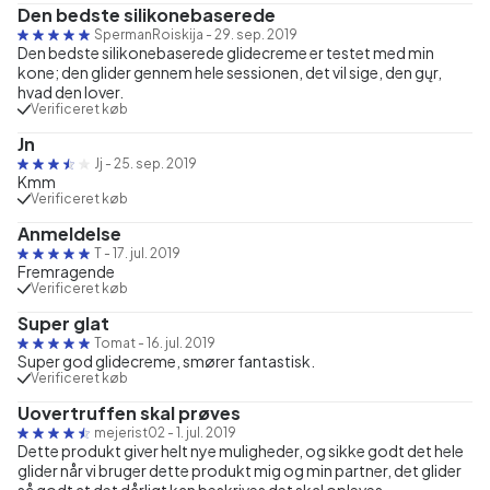
Den bedste silikonebaserede
SpermanRoiskija
-
29. sep. 2019
Den bedste silikonebaserede glidecreme er testet med min
kone; den glider gennem hele sessionen, det vil sige, den gųr,
hvad den lover.
Verificeret køb
Jn
Jj
-
25. sep. 2019
Kmm
Verificeret køb
Anmeldelse
T
-
17. jul. 2019
Fremragende
Verificeret køb
Super glat
Tomat
-
16. jul. 2019
Super god glidecreme, smører fantastisk.
Verificeret køb
Uovertruffen skal prøves
mejerist02
-
1. jul. 2019
Dette produkt giver helt nye muligheder, og sikke godt det hele
glider når vi bruger dette produkt mig og min partner, det glider
så godt at det dårligt kan beskrives det skal opleves.