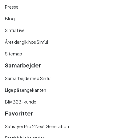
Presse
Blog
Sinful Live
Året der gik hos Sinful
Sitemap
Samarbejder
Samarbejde med Sinful
Lige på sengekanten
Bliv B2B-kunde
Favoritter
Satisfyer Pro 2 Next Generation
Erotisk julekalender