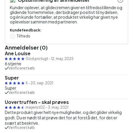
Kunder oplever, at glidecremen giver en tilfredsstillende og
glidende fornemmelse, der bidrager positivt til nydelsen,
og én kunde fortæller, at produktet virkelig har givet nye
oplevelser sammen med partneren.
Kundefeedback:
Tilfreds
Anmeldelser (0)
Ane Louise
God protugt
-
12. may. 2025
6 stjerne
Verificeret køb
Super
X
-
20. sep. 2021
Super
Verificeret køb
Uovertruffen - skal prøves
mejerist02
-
3. may. 2021
Dette produkt giver helt nye muligheder, og det glider virkelig
godt. Du er nødt til at prøve det for at forstå det, for det er
svært at beskrive.
Verificeret køb