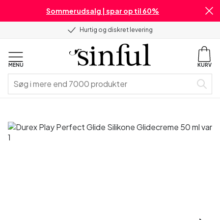
Sommerudsalg | spar op til 60%
Hurtig og diskret levering
MENU
KURV