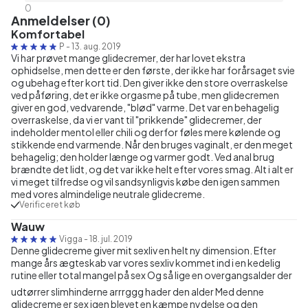
0
Anmeldelser (0)
Komfortabel
P
-
13. aug. 2019
Vi har prøvet mange glidecremer, der har lovet ekstra
ophidselse, men dette er den første, der ikke har forårsaget svie
og ubehag efter kort tid. Den giver ikke den store overraskelse
ved påføring, det er ikke orgasme på tube, men glidecremen
giver en god, vedvarende, "blød" varme. Det var en behagelig
overraskelse, da vi er vant til "prikkende" glidecremer, der
indeholder mentol eller chili og derfor føles mere kølende og
stikkende end varmende. Når den bruges vaginalt, er den meget
behagelig; den holder længe og varmer godt. Ved anal brug
brændte det lidt, og det var ikke helt efter vores smag. Alt i alt er
vi meget tilfredse og vil sandsynligvis købe den igen sammen
med vores almindelige neutrale glidecreme.
Verificeret køb
Wauw
Vigga
-
18. jul. 2019
Denne glidecreme giver mit sexliv en helt ny dimension. Efter
mange års ægteskab var vores sexliv kommet ind i en kedelig
rutine eller total mangel på sex Og så lige en overgangsalder der
udtørrer slimhinderne arrrggg hader den alder Med denne
glidecreme er sex igen blevet en kæmpe nydelse og den