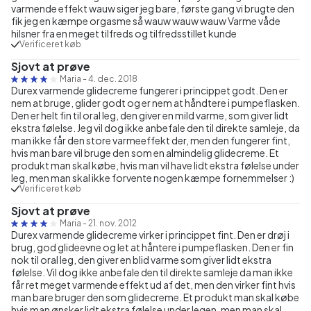
varmende effekt wauw siger jeg bare, første gang vi brugte den
fik jeg en kæmpe orgasme så wauw wauw wauw Varme våde
hilsner fra en meget tilfreds og tilfredsstillet kunde
Verificeret køb
Sjovt at prøve
Maria
-
4. dec. 2018
Durex varmende glidecreme fungerer i princippet godt. Den er
nem at bruge, glider godt og er nem at håndtere i pumpeflasken.
Den er helt fin til oral leg, den giver en mild varme, som giver lidt
ekstra følelse. Jeg vil dog ikke anbefale den til direkte samleje, da
man ikke får den store varmeeffekt der, men den fungerer fint,
hvis man bare vil bruge den som en almindelig glidecreme. Et
produkt man skal købe, hvis man vil have lidt ekstra følelse under
leg, men man skal ikke forvente nogen kæmpe fornemmelser :)
Verificeret køb
Sjovt at prøve
Maria
-
21. nov. 2012
Durex varmende glidecreme virker i princippet fint. Den er drøj i
brug, god glideevne og let at håntere i pumpeflasken. Den er fin
nok til oral leg, den giver en blid varme som giver lidt ekstra
følelse. Vil dog ikke anbefale den til direkte samleje da man ikke
får ret meget varmende effekt ud af det, men den virker fint hvis
man bare bruger den som glidecreme. Et produkt man skal købe
hvis man ønsker lidt ekstra følelse under legen, men man skal