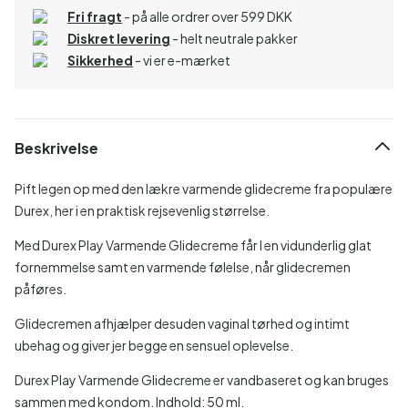
Fri fragt
- på alle ordrer over 599 DKK
Diskret levering
- helt neutrale pakker
Sikkerhed
- vi er e-mærket
Beskrivelse
Pift legen op med den lækre varmende glidecreme fra populære
Durex, her i en praktisk rejsevenlig størrelse.
Med Durex Play Varmende Glidecreme får I en vidunderlig glat
fornemmelse samt en varmende følelse, når glidecremen
påføres.
Glidecremen afhjælper desuden vaginal tørhed og intimt
ubehag og giver jer begge en sensuel oplevelse.
Durex Play Varmende Glidecreme er vandbaseret og kan bruges
sammen med kondom. Indhold: 50 ml.