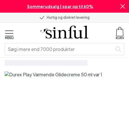
Sommerudsalg | spar op til 60%
Hurtig og diskret levering
MENU
KURV