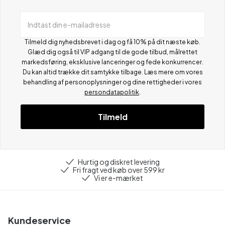
Indtast din e-mailadresse
Tilmeld dig nyhedsbrevet i dag og få 10% på dit næste køb.
Glæd dig også til VIP adgang til de gode tilbud, målrettet
markedsføring, eksklusive lanceringer og fede konkurrencer.
Du kan altid trække dit samtykke tilbage. Læs mere om vores
behandling af personoplysninger og dine rettigheder i vores
persondatapolitik
.
Tilmeld
Hurtig og diskret levering
Fri fragt ved køb over 599 kr
Vi er e-mærket
Kundeservice