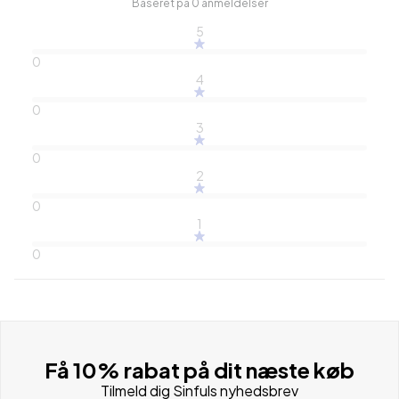
Baseret på 0 anmeldelser
5
0
4
0
3
0
2
0
1
0
Få 10% rabat på dit næste køb
Tilmeld dig Sinfuls nyhedsbrev