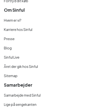
Fortryd dit køb
Om Sinful
Hvem er vi?
Karriere hos Sinful
Presse
Blog
Sinful Live
Året der gik hos Sinful
Sitemap
Samarbejder
Samarbejde med Sinful
Lige på sengekanten