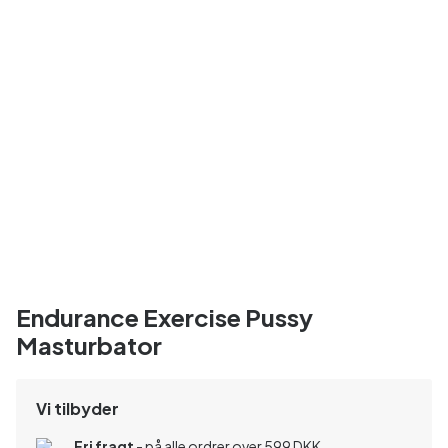
Endurance Exercise Pussy
Masturbator
Vi tilbyder
Fri fragt
- på alle ordrer over 599 DKK