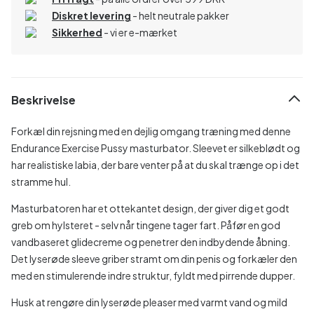
Diskret levering
- helt neutrale pakker
Sikkerhed
- vi er e-mærket
Beskrivelse
Forkæl din rejsning med en dejlig omgang træning med denne
Endurance Exercise Pussy masturbator. Sleevet er silkeblødt og
har realistiske labia, der bare venter på at du skal trænge op i det
stramme hul.
Masturbatoren har et ottekantet design, der giver dig et godt
greb om hylsteret - selv når tingene tager fart. Påfør en god
vandbaseret glidecreme og penetrer den indbydende åbning.
Det lyserøde sleeve griber stramt om din penis og forkæler den
med en stimulerende indre struktur, fyldt med pirrende dupper.
Husk at rengøre din lyserøde pleaser med varmt vand og mild