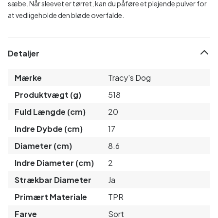
sæbe. Når sleevet er tørret, kan du påføre et plejende pulver for
at vedligeholde den bløde overfalde.
Detaljer
Mærke
Tracy's Dog
Produktvægt (g)
518
Fuld Længde (cm)
20
Indre Dybde (cm)
17
Diameter (cm)
8.6
Indre Diameter (cm)
2
Strækbar Diameter
Ja
Primært Materiale
TPR
Farve
Sort