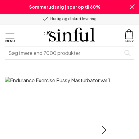
Sommerudsalg | spar op til 60%
Hurtig og diskret levering
MENU
KURV