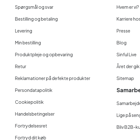
Spørgsmål og svar
Hvem er vi?
Bestilling og betaling
Karriere hos
Levering
Presse
Min bestilling
Blog
Produktpleje og opbevaring
Sinful Live
Retur
Året der gik
Reklamationer på defekte produkter
Sitemap
Samarbe
Persondatapolitik
Cookiepolitik
Samarbejde
Handelsbetingelser
Lige på se
Fortrydelsesret
Bliv B2B-k
Fortryd dit køb