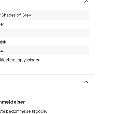
y Shades of Grey
er
lsk
54
sikkerhedsoplysninger
nmeldelser
rste bedømmelse til gode.