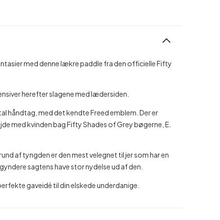
tasier med denne lækre paddle fra den officielle Fifty
tensiver herefter slagene med lædersiden.
etal håndtag, med det kendte Freed emblem. Der er
bejde med kvinden bag Fifty Shades of Grey bøgerne, E.
und af tyngden er den mest velegnet til jer som har en
gyndere sagtens have stor nydelse ud af den.
erfekte gaveidé til din elskede underdanige.