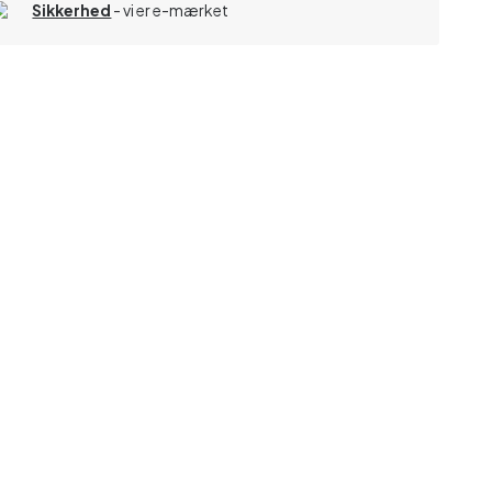
Sikkerhed
- vi er e-mærket