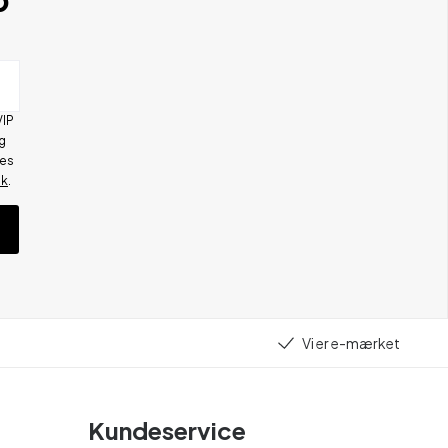
VIP
g
res
ik
.
Vi er e-mærket
Kundeservice