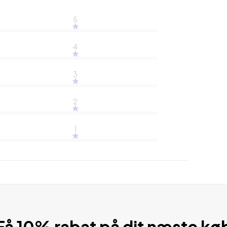
5
4
3
2
1
Få 10% rabat på dit næste kø