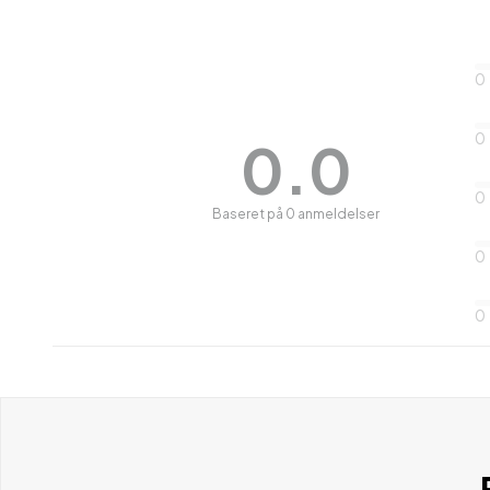
0
0
0.0
0
Baseret på 0 anmeldelser
0
0