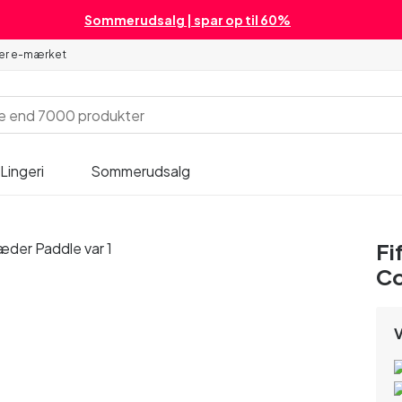
Sommerudsalg | spar op til 60%
 er e-mærket
Lingeri
Sommerudsalg
Fi
Co
V