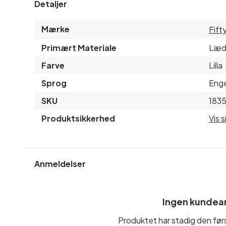
Detaljer
Mærke
Fift
Primært Materiale
Læd
Farve
Lilla
Sprog
Enge
SKU
183
Produktsikkerhed
Vis 
Anmeldelser
Ingen kundea
Produktet har stadig den fø