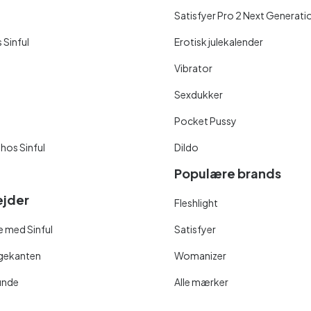
Satisfyer Pro 2 Next Generati
 Sinful
Erotisk julekalender
Vibrator
Sexdukker
Pocket Pussy
 hos Sinful
Dildo
Populære brands
jder
Fleshlight
 med Sinful
Satisfyer
ngekanten
Womanizer
unde
Alle mærker