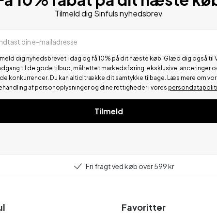
Tilmeld dig Sinfuls nyhedsbrev
Indtast din e-mailadresse
lmeld dig nyhedsbrevet i dag og få 10% på dit næste køb. Glæd dig også til 
adgang til de gode tilbud, målrettet markedsføring, eksklusive lanceringer o
de konkurrencer.
Du kan altid trække dit samtykke tilbage. Læs mere om vo
ehandling af personoplysninger og dine rettigheder i vores
persondatapolit
Tilmeld
Fri fragt ved køb over 599 kr
ul
Favoritter