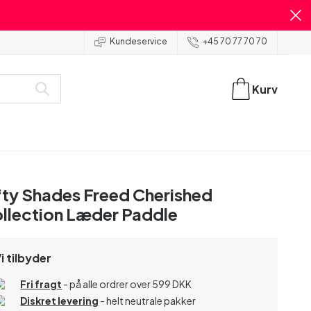
Kundeservice
+45 70 77 70 70
Kurv
fty Shades Freed Cherished
llection Læder Paddle
i tilbyder
Fri fragt
- på alle ordrer over 599 DKK
Diskret levering
- helt neutrale pakker