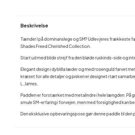
Beskrivelse
Tænder I på dominanslege og SM? Udlev jeres frækkeste fan
Shades Freed Cherished Collection.
Start ud med blide strejf fra den bløde ruskinds-side og in
Elegant design i dyblilla læder og med rosenguld farvet m
kræset for alle detaljer og pisken er designet i tæt samar
L. James.
Paddlen er forstærket med metalindre i hele længden. På gr
smule SM-erfaring i forvejen, men med forsigtighed kan be
Den eksklusive opbevaringspose gør denne paddle til den p