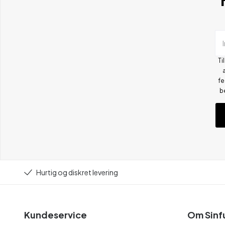
Ti
fe
b
Hurtig og diskret levering
Kundeservice
Om Sinf