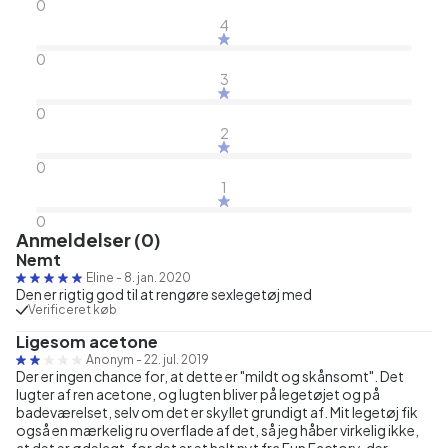
0
4
0
3
0
2
0
1
0
Anmeldelser (0)
Nemt
Eline
-
8. jan. 2020
Den er rigtig god til at rengøre sexlegetøj med
Verificeret køb
Ligesom acetone
Anonym
-
22. jul. 2019
Der er ingen chance for, at dette er "mildt og skånsomt". Det
lugter af ren acetone, og lugten bliver på legetøjet og på
badeværelset, selv om det er skyllet grundigt af. Mit legetøj fik
også en mærkelig ru overflade af det, så jeg håber virkelig ikke,
at det er ødelagt, for det er et helt nyt fra Fun Factory, der