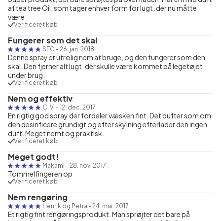
af tea tree Oil, som tager enhver form for lugt, der nu måtte
være
Verificeret køb
Fungerer som det skal
SEG
-
26. jan. 2018
Denne spray er utrolig nem at bruge, og den fungerer som den
skal. Den fjerner alt lugt, der skulle være kommet på legetøjet
under brug.
Verificeret køb
Nem og effektiv
C. V.
-
12. dec. 2017
En rigtig god spray der fordeler væsken fint. Det dufter som om
den desinficere grundigt og efter skylning efterlader den ingen
duft. Meget nemt og praktisk.
Verificeret køb
Meget godt!
Makami
-
28. nov. 2017
Tommelfingeren op
Verificeret køb
Nem rengøring
Henrik og Petra
-
24. mar. 2017
Et rigtig fint rengøringsprodukt. Man sprøjter det bare på