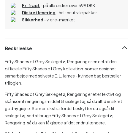
Fri fragt
- på alle ordrer over 599 DKK
Diskret levering
- helt neutrale pakker
Sikkerhed
- vi er e-mærket
Beskrivelse
Fifty Shades of Grey Sexlegetøj Rengøring er en del af den
officielle Fifty Shades of Grey kollektion, som er designet i
samarbejde med selveste E. L. James - kvinden bag bestseller
trilogien.
Fifty Shades of Grey Sexlegetøj Rengøring er et effektivt og
skånsomt rengøringsmiddel til sexlegetøj, så du altid er sikret
god hygiejne. Som en ekstra fordel beskytter du også dit
sexlegetøj, ved at bruge Fifty Shades of Grey Sexlegetøj
Rengøring, så du kan få glæde af det endnu længere.