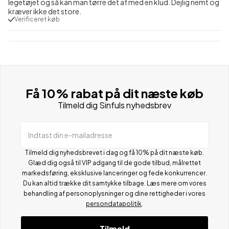
legetøjet og så kan man tørre det af med en klud. Dejlig nemt og
kræver ikke det store.
Verificeret køb
Få 10% rabat på dit næste køb
Tilmeld dig Sinfuls nyhedsbrev
Indtast din e-mailadresse
Tilmeld dig nyhedsbrevet i dag og få 10% på dit næste køb.
Glæd dig også til VIP adgang til de gode tilbud, målrettet
markedsføring, eksklusive lanceringer og fede konkurrencer.
Du kan altid trække dit samtykke tilbage. Læs mere om vores
behandling af personoplysninger og dine rettigheder i vores
persondatapolitik
.
Tilmeld