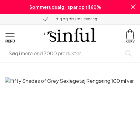
Sommerudsalg | spar op til 60%
Hurtig og diskret levering
MENU
KURV