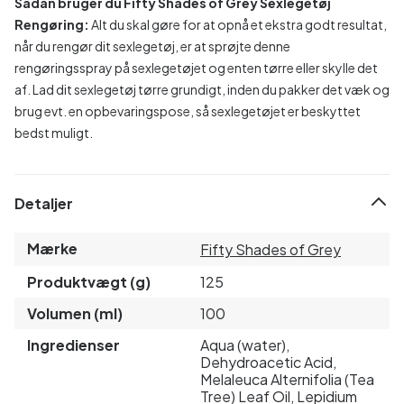
Sådan bruger du Fifty Shades of Grey Sexlegetøj
Rengøring:
Alt du skal gøre for at opnå et ekstra godt resultat,
når du rengør dit sexlegetøj, er at sprøjte denne
rengøringsspray på sexlegetøjet og enten tørre eller skylle det
af. Lad dit sexlegetøj tørre grundigt, inden du pakker det væk og
brug evt. en opbevaringspose, så sexlegetøjet er beskyttet
bedst muligt.
Detaljer
Mærke
Fifty Shades of Grey
Produktvægt (g)
125
Volumen (ml)
100
Ingredienser
Aqua (water),
Dehydroacetic Acid,
Melaleuca Alternifolia (Tea
Tree) Leaf Oil, Lepidium