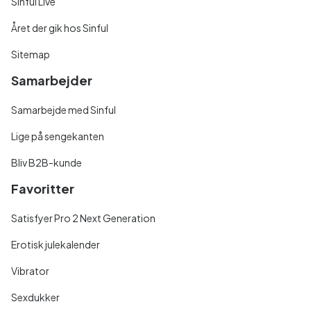
Sinful Live
Året der gik hos Sinful
Sitemap
Samarbejder
Samarbejde med Sinful
Lige på sengekanten
Bliv B2B-kunde
Favoritter
Satisfyer Pro 2 Next Generation
Erotisk julekalender
Vibrator
Sexdukker