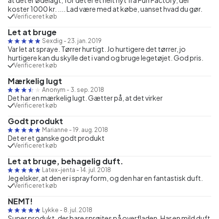
koster 1000 kr. .... Lad være med at købe, uanset hvad du gør.
Verificeret køb
Let at bruge
Sexdig
-
23. jan. 2019
Var let at spraye. Tørrer hurtigt. Jo hurtigere det tørrer, jo
hurtigere kan du skylle det i vand og bruge legetøjet. God pris.
Verificeret køb
Mærkelig lugt
Anonym
-
3. sep. 2018
Det har en mærkelig lugt. Gætter på, at det virker
Verificeret køb
Godt produkt
Marianne
-
19. aug. 2018
Det er et ganske godt produkt
Verificeret køb
Let at bruge, behagelig duft.
Latex-jenta
-
14. jul. 2018
Jeg elsker, at den er i sprayform, og den har en fantastisk duft.
Verificeret køb
NEMT!
Lykke
-
8. jul. 2018
Super produkt, der bare sprøjtes på overfladen. Har en mild duft