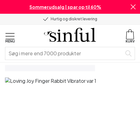
Sommerudsalg | spar op til 60%
Hurtig og diskret levering
MENU
KURV