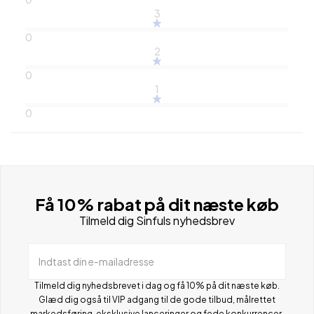
3
0
2
0
1
0
Få 10% rabat på dit næste køb
Tilmeld dig Sinfuls nyhedsbrev
Indtast din e-mailadresse
Tilmeld dig nyhedsbrevet i dag og få 10% på dit næste køb.
Glæd dig også til VIP adgang til de gode tilbud, målrettet
markedsføring, eksklusive lanceringer og fede konkurrencer.