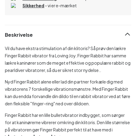
Sikkerhed
- vi er e-mærket
Beskrivelse
Vil du have ekstra stimulation af din klitoris? Så prøv den lækre
Finger Rabbit vibrator fra Loving Joy. Finger Rabbit har samme
lækre kaninører som de meget effektive og populære rabbit og
pearldiver vibratorer, så du er sikret stor nydelse..
Nyd Finger Rabbit alene eller lad din partner forkæle dig med
vibratorens 7 forskellige vibrationsmønstre. Med Finger Rabbit
kan du endda forvandle din dildo til en rabbit vibrator ved at føre
den fleksible "finger-ring" ned over dildoen.
Finger Rabbit har en lille bulletvibrator indbygget, som sørger
for at kaninørerne vibrerer omkring din klitoris. Den lille størrelse
på vibratoren gør Finger Rabbit perfekt til at have med i