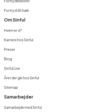
Fortrydelsesret
Fortryd dit køb
Om Sinful
Hvem er vi?
Karriere hos Sinful
Presse
Blog
Sinful Live
Året der gik hos Sinful
Sitemap
Samarbejder
Samarbejde med Sinful