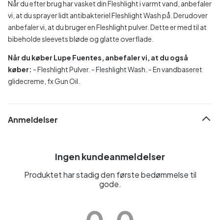
Når du efter brug har vasket din Fleshlight i varmt vand, anbefaler
vi, at du sprayer lidt antibakteriel Fleshlight Wash på. Derudover
anbefaler vi, at du bruger en Fleshlight pulver. Dette er med til at
bibeholde sleevets bløde og glatte overflade.
Når du køber Lupe Fuentes, anbefaler vi, at du også
køber:
- Fleshlight Pulver.
- Fleshlight Wash.
- En vandbaseret
glidecreme, fx Gun Oil.
Anmeldelser
Ingen kundeanmeldelser
Produktet har stadig den første bedømmelse til
gode.