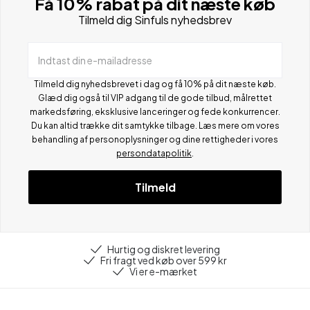
Få 10% rabat på dit næste køb
Tilmeld dig Sinfuls nyhedsbrev
Indtast din e-mailadresse
Tilmeld dig nyhedsbrevet i dag og få 10% på dit næste køb.
Glæd dig også til VIP adgang til de gode tilbud, målrettet
markedsføring, eksklusive lanceringer og fede konkurrencer.
Du kan altid trække dit samtykke tilbage. Læs mere om vores
behandling af personoplysninger og dine rettigheder i vores
persondatapolitik
.
Tilmeld
Hurtig og diskret levering
Fri fragt ved køb over 599 kr
Vi er e-mærket