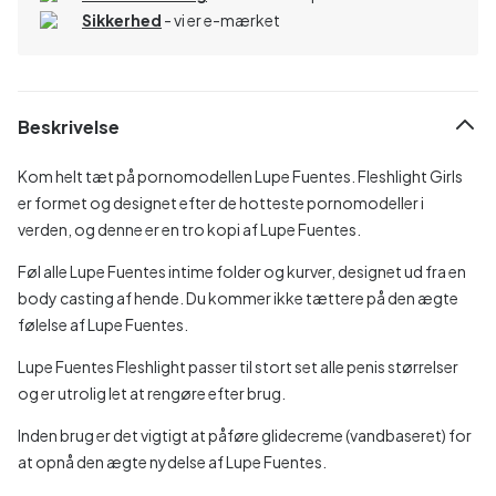
Sikkerhed
- vi er e-mærket
Beskrivelse
Kom helt tæt på pornomodellen Lupe Fuentes. Fleshlight Girls
er formet og designet efter de hotteste pornomodeller i
verden, og denne er en tro kopi af Lupe Fuentes.
Føl alle Lupe Fuentes intime folder og kurver, designet ud fra en
body casting af hende. Du kommer ikke tættere på den ægte
følelse af Lupe Fuentes.
Lupe Fuentes Fleshlight passer til stort set alle penis størrelser
og er utrolig let at rengøre efter brug.
Inden brug er det vigtigt at påføre glidecreme (vandbaseret) for
at opnå den ægte nydelse af Lupe Fuentes.