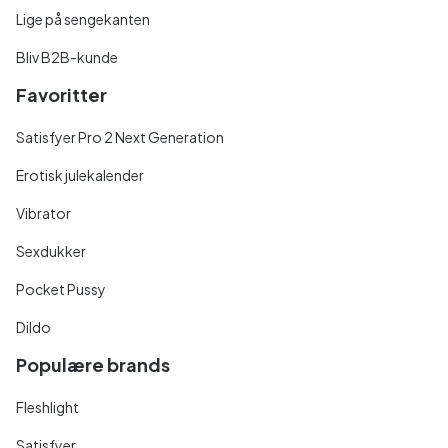
Lige på sengekanten
Bliv B2B-kunde
Favoritter
Satisfyer Pro 2 Next Generation
Erotisk julekalender
Vibrator
Sexdukker
Pocket Pussy
Dildo
Populære brands
Fleshlight
Satisfyer