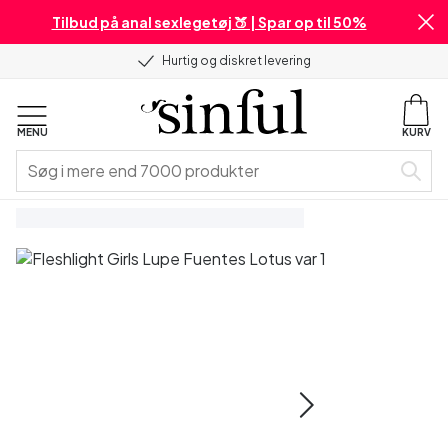
Tilbud på anal sexlegetøj 🍑 | Spar op til 50%
Hurtig og diskret levering
MENU
KURV