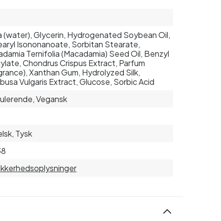
 (water), Glycerin, Hydrogenated Soybean Oil,
aryl Isononanoate, Sorbitan Stearate,
damia Ternifolia (Macadamia) Seed Oil, Benzyl
cylate, Chondrus Crispus Extract, Parfum
grance), Xanthan Gum, Hydrolyzed Silk,
usa Vulgaris Extract, Glucose, Sorbic Acid
ulerende, Vegansk
lsk, Tysk
38
sikkerhedsoplysninger