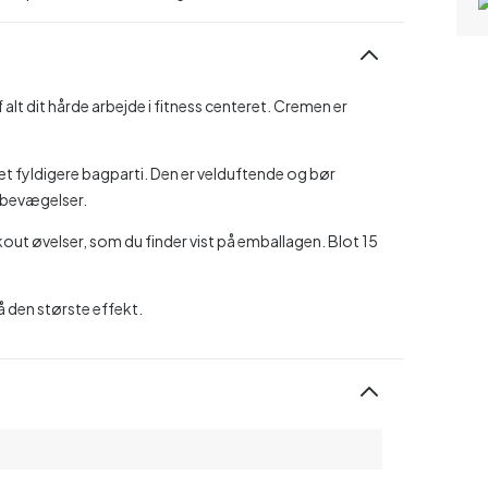
alt dit hårde arbejde i fitness centeret. Cremen er
l et fyldigere bagparti. Den er velduftende og bør
 bevægelser.
 øvelser, som du finder vist på emballagen. Blot 15
 den største effekt.