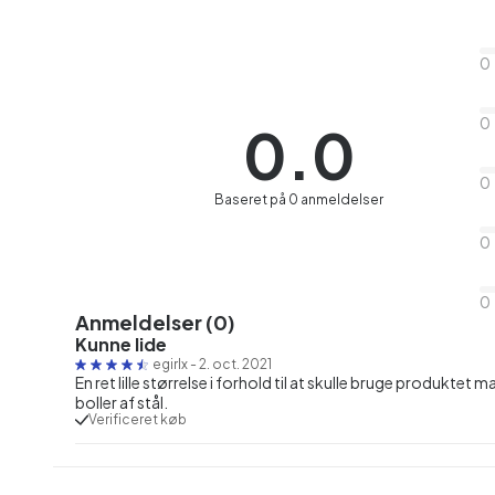
0
0
0.0
0
Baseret på 0 anmeldelser
0
0
Anmeldelser (0)
Kunne lide
egirlx
-
2. oct. 2021
En ret lille størrelse i forhold til at skulle bruge produktet m
boller af stål.
Verificeret køb