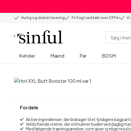
Hurtig og diskret levering
Fri fragt ved køb over 599 kr
Vi
Kvinder
Mænd
Par
BDSM
Fordele
Aktive ingredienser, der bidrager til et fyldigere bagparti
Velduftende creme, der stimulerer huden ved daglig m
Medfølgende træningsøvelser, som giver synlige result