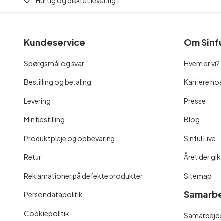
Hurtig og diskret levering
Kundeservice
Om Sinf
Spørgsmål og svar
Hvem er vi?
Bestilling og betaling
Karriere hos
Levering
Presse
Min bestilling
Blog
Produktpleje og opbevaring
Sinful Live
Retur
Året der gik
Reklamationer på defekte produkter
Sitemap
Samarbe
Persondatapolitik
Cookiepolitik
Samarbejde