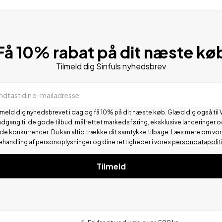
Få 10% rabat på dit næste kø
Tilmeld dig Sinfuls nyhedsbrev
Indtast din e-mailadresse
lmeld dig nyhedsbrevet i dag og få 10% på dit næste køb. Glæd dig også til 
adgang til de gode tilbud, målrettet markedsføring, eksklusive lanceringer o
de konkurrencer.
Du kan altid trække dit samtykke tilbage. Læs mere om vo
ehandling af personoplysninger og dine rettigheder i vores
persondatapolit
Tilmeld