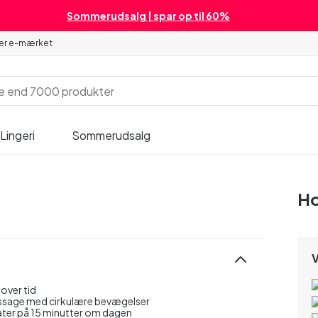
Sommerudsalg | spar op til 60%
 er e-mærket
Lingeri
Sommerudsalg
Ho
V
 over tid
assage med cirkulære bevægelser
ater på 15 minutter om dagen