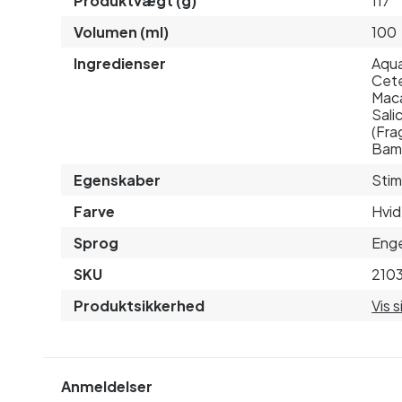
Produktvægt (g)
117
Volumen (ml)
100
Ingredienser
Aqua
Cete
Maca
Sali
(Fra
Bamb
Egenskaber
Stim
Farve
Hvid
Sprog
Enge
SKU
210
Produktsikkerhed
Vis 
Anmeldelser