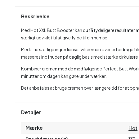
Beskrivelse
Med Hot XXL Butt Booster kan du få tydeligere resultater af 
særligt udviklet til at give fylde til din numse.
Med sine særlige ingredienser vil cremen over tid bidrage ti
masseres ind i huden på daglig basis med stærke cirkulære
Kombiner cremen med de medfølgende Perfect Butt Workout
minutter om dagen kan gøre underværker.
Det anbefales at bruge cremen over længere tid for at opnå
Detaljer
Mærke
Hot