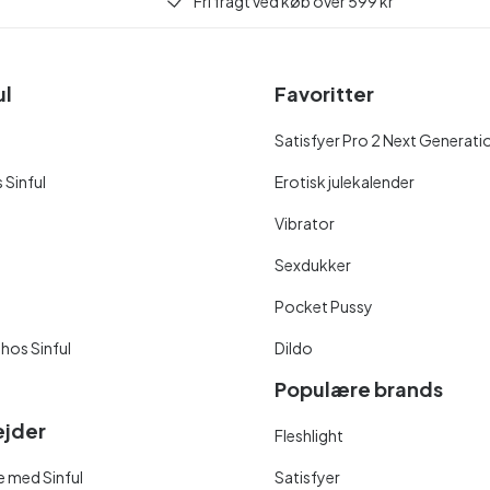
Fri fragt ved køb over 599 kr
ul
Favoritter
Satisfyer Pro 2 Next Generati
 Sinful
Erotisk julekalender
Vibrator
Sexdukker
Pocket Pussy
 hos Sinful
Dildo
Populære brands
jder
Fleshlight
 med Sinful
Satisfyer