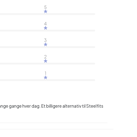
5
4
3
2
1
ange gange hver dag. Et billigere alternativ til Steelfits