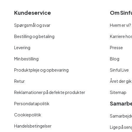
Kundeservice
Om Sinf
Spørgsmål og svar
Hvem er vi?
Bestilling og betaling
Karriere hos
Levering
Presse
Min bestilling
Blog
Produktpleje og opbevaring
Sinful Live
Retur
Året der gik
Reklamationer på defekte produkter
Sitemap
Samarbe
Persondatapolitik
Cookiepolitik
Samarbejde
Handelsbetingelser
Lige på se