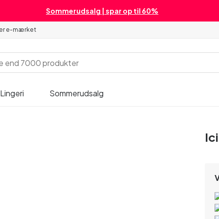
Sommerudsalg | spar op til 60%
 er e-mærket
Lingeri
Sommerudsalg
Ic
V