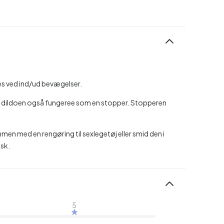
.
es ved ind/ud bevægelser.
 på dildoen også fungeree som en stopper. Stopperen
men med en rengøring til sexlegetøj eller smid den i
sk.
5