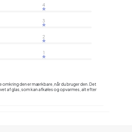
4
3
2
1
ne omkring den er mærkbare, når du bruger den. Det
vet af glas, som kan afkøles og opvarmes, alt efter