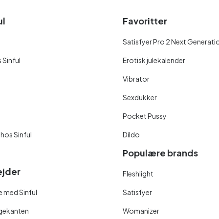
ul
Favoritter
Satisfyer Pro 2 Next Generati
 Sinful
Erotisk julekalender
Vibrator
Sexdukker
Pocket Pussy
 hos Sinful
Dildo
Populære brands
jder
Fleshlight
 med Sinful
Satisfyer
ngekanten
Womanizer