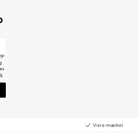
b
VIP
g
res
ik
.
Vi er e-mærket