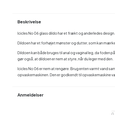
Beskrivelse
Icicles No 06 glass dildo har et frækt og anderledes design
Dildoen har et forhøjet mønster og dutter, som kan mærk
Dildoen kan både bruges til anal og vaginal leg, da foden
gør også, at dildoen er nem at styre, når du leger med den.
Icicles No 06 er nem at rengøre. Brug enten varmt vand sam
opvaskemaskinen. Den er godkendt til opvaskemaskine va
Anmeldelser
0