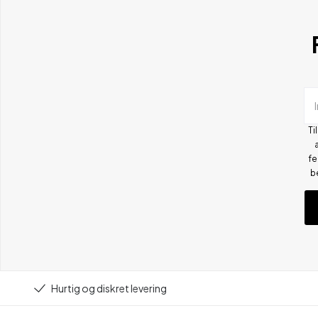
Ti
fe
b
Hurtig og diskret levering