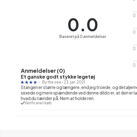
0
0.0
0
Baseret på 0 anmeldelser
0
0
Anmeldelser (0)
Et ganske godt stykke legetøj
By the sea
-
23. jan. 2021
Stangen er større og længere, end jeg troede, og detaljer
sexede og mere spændende ved denne dildo er, at den er la
hvad du tænder på. Nem at holde ren.
Verificeret køb