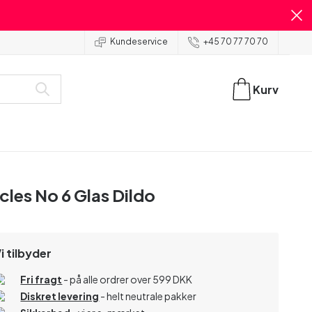
Kundeservice
+45 70 77 70 70
Kurv
icles No 6 Glas Dildo
i tilbyder
Fri fragt
- på alle ordrer over 599 DKK
Diskret levering
- helt neutrale pakker