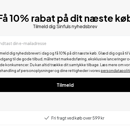
Få 10% rabat på dit næste kø
Tilmeld dig Sinfuls nyhedsbrev
Indtast din e-mailadresse
lmeld dig nyhedsbrevet i dag og få 10% på dit næste køb. Glæd dig også til 
adgang til de gode tilbud, målrettet markedsføring, eksklusive lanceringer o
de konkurrencer.
Du kan altid trække dit samtykke tilbage. Læs mere om vo
ehandling af personoplysninger og dine rettigheder i vores
persondatapolit
Tilmeld
Fri fragt ved køb over 599 kr