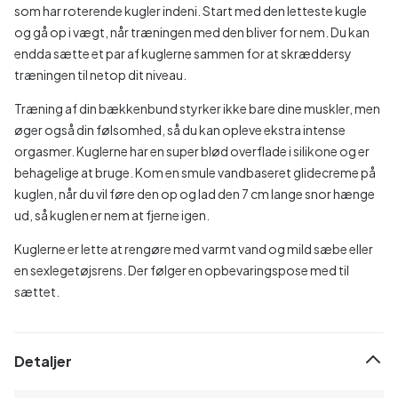
som har roterende kugler indeni. Start med den letteste kugle
og gå op i vægt, når træningen med den bliver for nem. Du kan
endda sætte et par af kuglerne sammen for at skræddersy
træningen til netop dit niveau.
Træning af din bækkenbund styrker ikke bare dine muskler, men
øger også din følsomhed, så du kan opleve ekstra intense
orgasmer. Kuglerne har en super blød overflade i silikone og er
behagelige at bruge. Kom en smule vandbaseret glidecreme på
kuglen, når du vil føre den op og lad den 7 cm lange snor hænge
ud, så kuglen er nem at fjerne igen.
Kuglerne er lette at rengøre med varmt vand og mild sæbe eller
en sexlegetøjsrens. Der følger en opbevaringspose med til
sættet.
Detaljer