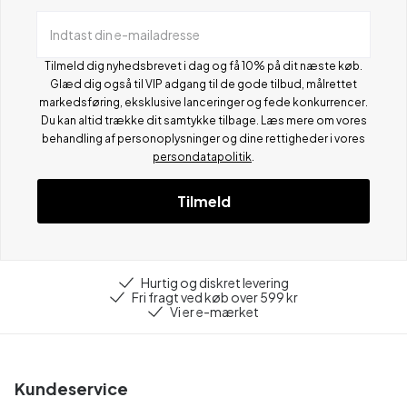
Indtast din e-mailadresse
Tilmeld dig nyhedsbrevet i dag og få 10% på dit næste køb.
Glæd dig også til VIP adgang til de gode tilbud, målrettet
markedsføring, eksklusive lanceringer og fede konkurrencer.
Du kan altid trække dit samtykke tilbage. Læs mere om vores
behandling af personoplysninger og dine rettigheder i vores
persondatapolitik
.
Tilmeld
Hurtig og diskret levering
Fri fragt ved køb over 599 kr
Vi er e-mærket
Kundeservice