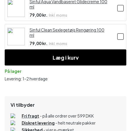
Sinful Aqua Vandbaseret Glidecreme 100
ml
79,00 kr.
Inkl. moms
Sinful Clean Sexlegetøjs Rengøring 100
ml
79,00 kr.
Inkl. moms
Læg i kurv
På lager
Levering: 1-2 hverdage
Vi tilbyder
Fri fragt
- på alle ordrer over 599 DKK
Diskret levering
- helt neutrale pakker
Sikkerhed
- vi er e-mærket