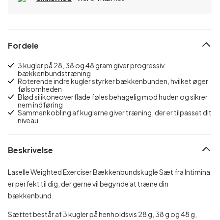
Fordele
3 kugler på 28, 38 og 48 gram giver progressiv
bækkenbundstræning
Roterende indre kugler styrker bækkenbunden, hvilket øger
følsomheden
Blød silikoneoverflade føles behagelig mod huden og sikrer
nem indføring
Sammenkobling af kuglerne giver træning, der er tilpasset dit
niveau
Beskrivelse
Laselle Weighted Exerciser Bækkenbundskugle Sæt fra Intimina
er perfekt til dig, der gerne vil begynde at træne din
bækkenbund.
Sættet består af 3 kugler på henholdsvis 28 g, 38 g og 48 g,