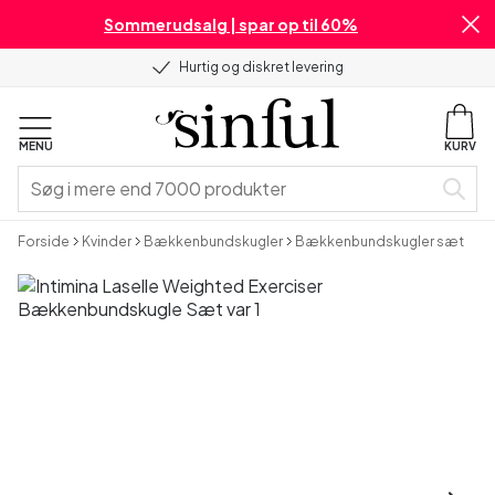
Sommerudsalg | spar op til 60%
Hurtig og diskret levering
MENU
KURV
Forside
Kvinder
Bækkenbundskugler
Bækkenbundskugler sæt