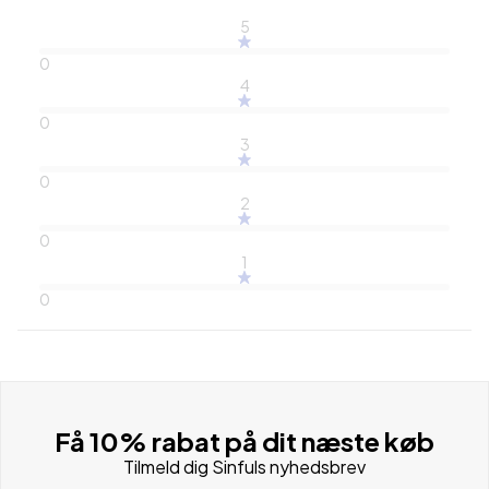
5
0
4
0
3
0
2
0
1
0
Få 10% rabat på dit næste køb
Tilmeld dig Sinfuls nyhedsbrev