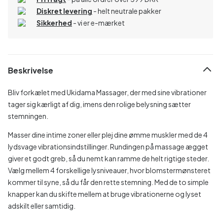
Diskret levering
- helt neutrale pakker
Sikkerhed
- vi er e-mærket
Beskrivelse
Bliv forkælet med Ukidama Massager, der med sine vibrationer
tager sig kærligt af dig, imens den rolige belysning sætter
stemningen.
Masser dine intime zoner eller plej dine ømme muskler med de 4
lydsvage vibrationsindstillinger. Rundingen på massage ægget
giver et godt greb, så du nemt kan ramme de helt rigtige steder.
Vælg mellem 4 forskellige lysniveauer, hvor blomstermønsteret
kommer til syne, så du får den rette stemning. Med de to simple
knapper kan du skifte mellem at bruge vibrationerne og lyset
adskilt eller samtidig.