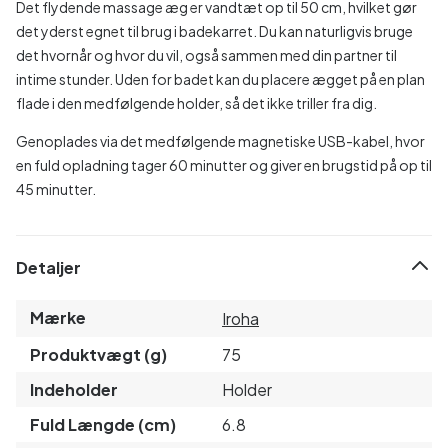
Det flydende massage æg er vandtæt op til 50 cm, hvilket gør
det yderst egnet til brug i badekarret. Du kan naturligvis bruge
det hvornår og hvor du vil, også sammen med din partner til
intime stunder. Uden for badet kan du placere ægget på en plan
flade i den medfølgende holder, så det ikke triller fra dig.
Genoplades via det medfølgende magnetiske USB-kabel, hvor
en fuld opladning tager 60 minutter og giver en brugstid på op til
45 minutter.
Detaljer
Mærke
Iroha
Produktvægt (g)
75
Indeholder
Holder
Fuld Længde (cm)
6.8