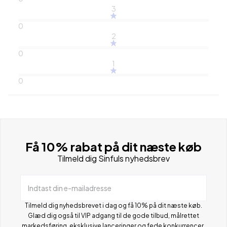
3
0
2
0
1
0
Få 10% rabat på dit næste køb
Tilmeld dig Sinfuls nyhedsbrev
Indtast din e-mailadresse
Tilmeld dig nyhedsbrevet i dag og få 10% på dit næste køb.
Glæd dig også til VIP adgang til de gode tilbud, målrettet
markedsføring, eksklusive lanceringer og fede konkurrencer.