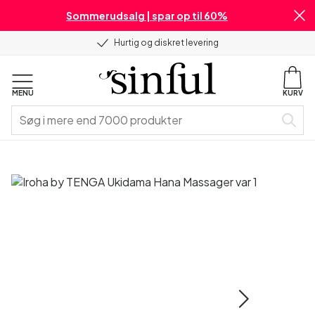
Sommerudsalg | spar op til 60%
Hurtig og diskret levering
MENU
KURV