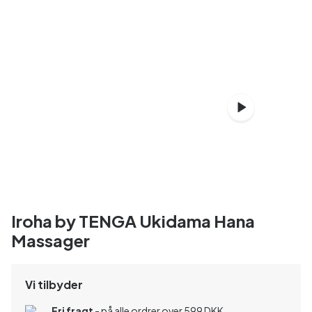
Iroha by TENGA Ukidama Hana
Massager
Vi tilbyder
Fri fragt
- på alle ordrer over 599 DKK