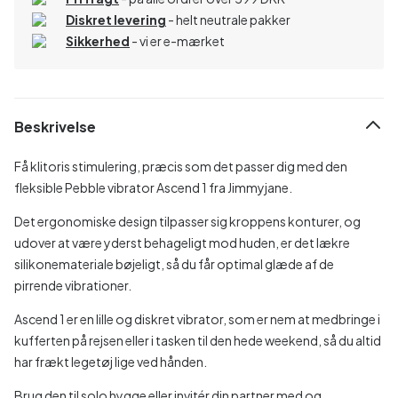
Diskret levering
- helt neutrale pakker
Sikkerhed
- vi er e-mærket
Beskrivelse
Få klitoris stimulering, præcis som det passer dig med den
fleksible Pebble vibrator Ascend 1 fra Jimmyjane.
Det ergonomiske design tilpasser sig kroppens konturer, og
udover at være yderst behageligt mod huden, er det lækre
silikonemateriale bøjeligt, så du får optimal glæde af de
pirrende vibrationer.
Ascend 1 er en lille og diskret vibrator, som er nem at medbringe i
kufferten på rejsen eller i tasken til den hede weekend, så du altid
har frækt legetøj lige ved hånden.
Brug den til solo hygge eller invitér din partner med og