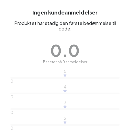
Ingen kundeanmeldelser
Produktet har stadig den første bedømmelse til
gode.
0.0
Baseret på 0 anmeldelser
5
0
4
0
3
0
2
0