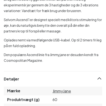
eksperimentér jer gennem de 3 hastigheder og de 3 vibrations
variationer. Vandtæt for fræk brug under bruseren.
Selvom Ascend 1 er designet specielt med klitoris stimulering for
øje, kan du naturligvis benytte den overalt på din eller din
partners krop til forspil eller massage.
Oplades nemt via medfølgende USB-kabel. Op til 2 timers fri leg
på en fuld opladning.
Den populære Ascend linie fra Jimmyjane er desuden kendt fra
Cosmopolitan Magazine.
Detaljer
Mærke
JimmyJane
Produktvægt (g)
60