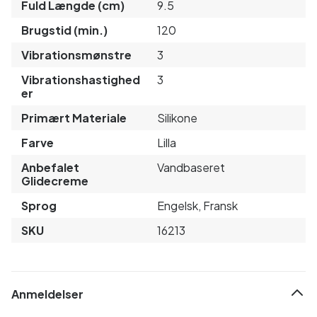
Fuld Længde (cm)
9.5
Brugstid (min.)
120
Vibrationsmønstre
3
Vibrationshastighed
3
er
Primært Materiale
Silikone
Farve
Lilla
Anbefalet
Vandbaseret
Glidecreme
Sprog
Engelsk, Fransk
SKU
16213
Anmeldelser