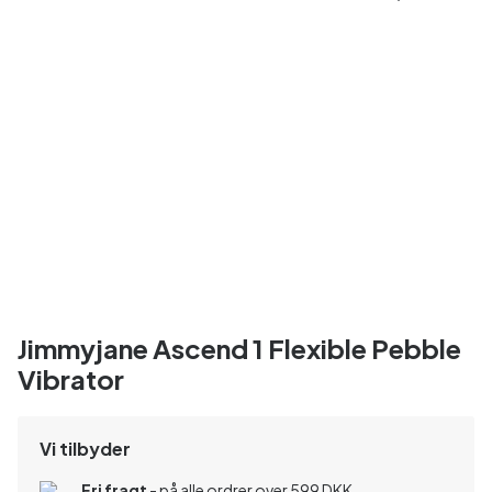
Jimmyjane Ascend 1 Flexible Pebble
Vibrator
Vi tilbyder
Fri fragt
- på alle ordrer over 599 DKK