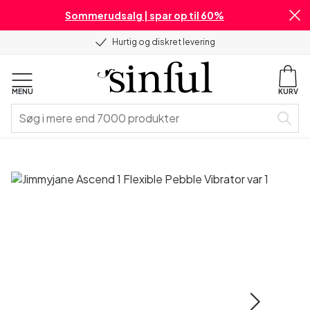
Sommerudsalg | spar op til 60%
Hurtig og diskret levering
MENU
KURV