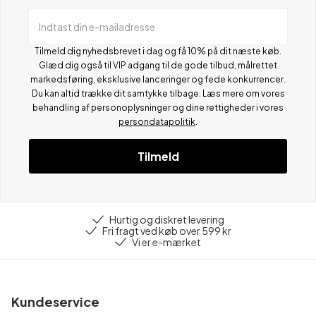
Indtast din e-mailadresse
Tilmeld dig nyhedsbrevet i dag og få 10% på dit næste køb.
Glæd dig også til VIP adgang til de gode tilbud, målrettet
markedsføring, eksklusive lanceringer og fede konkurrencer.
Du kan altid trække dit samtykke tilbage. Læs mere om vores
behandling af personoplysninger og dine rettigheder i vores
persondatapolitik
.
Tilmeld
Hurtig og diskret levering
Fri fragt ved køb over 599 kr
Vi er e-mærket
Kundeservice