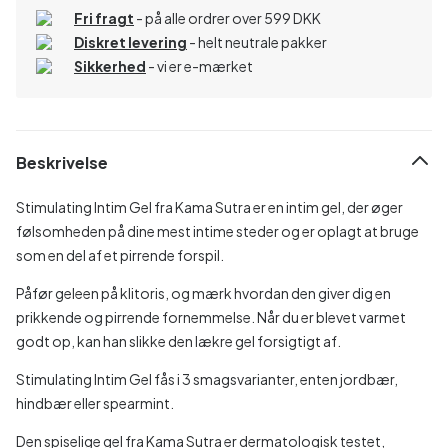
Fri fragt
- på alle ordrer over 599 DKK
Diskret levering
- helt neutrale pakker
Sikkerhed
- vi er e-mærket
Beskrivelse
Stimulating Intim Gel fra Kama Sutra er en intim gel, der øger
følsomheden på dine mest intime steder og er oplagt at bruge
som en del af et pirrende forspil.
Påfør geleen på klitoris, og mærk hvordan den giver dig en
prikkende og pirrende fornemmelse. Når du er blevet varmet
godt op, kan han slikke den lækre gel forsigtigt af.
Stimulating Intim Gel fås i 3 smagsvarianter, enten jordbær,
hindbær eller spearmint.
Den spiselige gel fra Kama Sutra er dermatologisk testet,