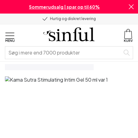
Sommerudsalg | spar op til 60%
Hurtig og diskret levering
MENU
KURV