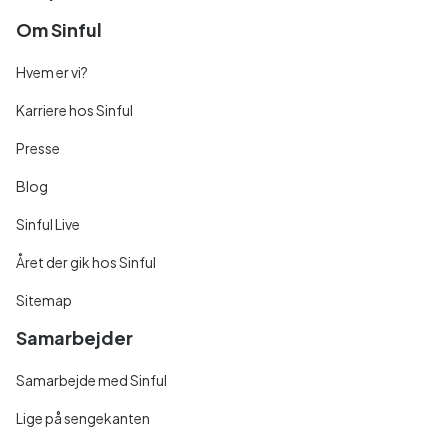
Om Sinful
Hvem er vi?
Karriere hos Sinful
Presse
Blog
Sinful Live
Året der gik hos Sinful
Sitemap
Samarbejder
Samarbejde med Sinful
Lige på sengekanten