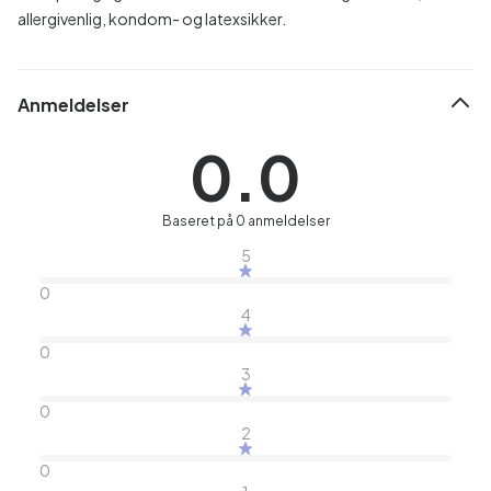
allergivenlig, kondom- og latexsikker.
Anmeldelser
0.0
Baseret på 0 anmeldelser
5
0
4
0
3
0
2
0