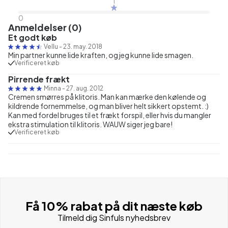
1
0
Anmeldelser (0)
Et godt køb
Vellu
-
23. may. 2018
Min partner kunne lide kraften, og jeg kunne lide smagen.
Verificeret køb
Pirrende frækt
Minna
-
27. aug. 2012
Cremen smørres på klitoris. Man kan mærke den kølende og
kildrende fornemmelse, og man bliver helt sikkert opstemt. :)
Kan med fordel bruges til et frækt forspil, eller hvis du mangler
ekstra stimulation til klitoris. WAUW siger jeg bare!
Verificeret køb
Få 10% rabat på dit næste køb
Tilmeld dig Sinfuls nyhedsbrev