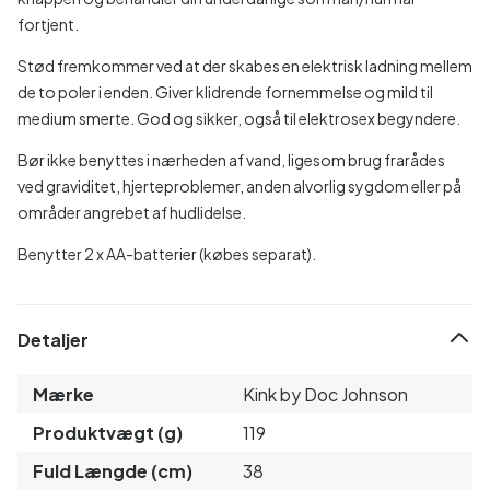
fortjent.
Stød fremkommer ved at der skabes en elektrisk ladning mellem
de to poler i enden. Giver klidrende fornemmelse og mild til
medium smerte. God og sikker, også til elektrosex begyndere.
Bør ikke benyttes i nærheden af vand, ligesom brug frarådes
ved graviditet, hjerteproblemer, anden alvorlig sygdom eller på
områder angrebet af hudlidelse.
Benytter 2 x AA-batterier (købes separat).
Detaljer
Mærke
Kink by Doc Johnson
Produktvægt (g)
119
Fuld Længde (cm)
38