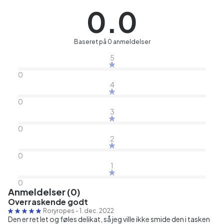
0.0
Baseret på 0 anmeldelser
5
0
4
0
3
0
2
0
1
0
Anmeldelser (0)
Overraskende godt
Roryropes
-
1. dec. 2022
Den er ret let og føles delikat, så jeg ville ikke smide den i tasken