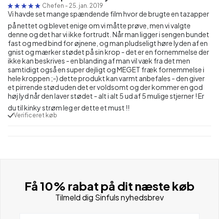
Chefen
-
25. jan. 2019
Vi havde set mange spændende film hvor de brugte en tazapper
på nettet og blevet enige om vi måtte prøve, men vi valgte
denne og det har vi ikke fortrudt. Når man ligger i sengen bundet
fast og med bind for øjnene, og man pludseligt høre lyden af en
gnist og mærker stødet på sin krop - det er en fornemmelse der
ikke kan beskrives - en blanding af man vil væk fra det men
samtidigt også en super dejligt og MEGET fræk fornemmelse i
hele kroppen ;-) dette produkt kan varmt anbefales - den giver
et pirrende stød uden det er voldsomt og der kommer en god
høj lyd når den laver stødet - alt i alt 5 ud af 5 mulige stjerner ! Er
du til kinky strøm leg er dette et must !!
Verificeret køb
Få 10% rabat på dit næste køb
Tilmeld dig Sinfuls nyhedsbrev