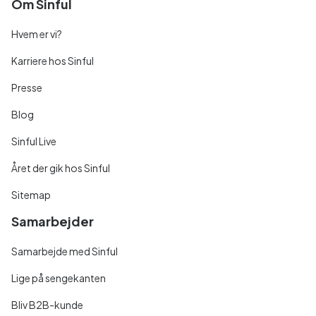
Om Sinful
Hvem er vi?
Karriere hos Sinful
Presse
Blog
Sinful Live
Året der gik hos Sinful
Sitemap
Samarbejder
Samarbejde med Sinful
Lige på sengekanten
Bliv B2B-kunde