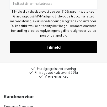
Indtast din e-mailadresse
Tilmeld dig nyhedsbrevet i dag og få 10% på dit næste køb.
Glæd dig også til VIP adgang til de gode tilbud, målrettet
markedsføring, eksklusive lanceringer og fede konkurrencer.
Du kan altid trække dit samtykke tilbage. Læs mere om vores
behandling af personoplysninger og dine rettigheder i vores
persondatapolitik
.
Tilmeld
Hurtig og diskret levering
Fri fragt ved køb over 599 kr
Vi er e-mærket
Kundeservice
Spørgsmål og svar