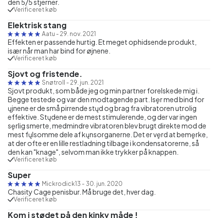
den 5/5 stjerner.
Verificeret køb
Elektrisk stang
Aatu
-
29. nov. 2021
Effekten er passende hurtig. Et meget ophidsende produkt,
især når man har bind for øjnene.
Verificeret køb
Sjovt og fristende.
Snøtroll
-
29. jun. 2021
Sjovt produkt, som både jeg og min partner forelskede mig i.
Begge testede og var den modtagende part. Isęr med bind for
ųjnene er de små pirrende stųd og brag fra vibratoren utrolig
effektive. Stųdene er de mest stimulerende, og der var ingen
sęrlig smerte, medmindre vibratoren blev brugt direkte mod de
mest fųlsomme dele af kųnsorganerne. Det er vęrd at bemęrke,
at der ofte er en lille restladning tilbage i kondensatorerne, så
den kan "knage", selvom man ikke trykker på knappen.
Verificeret køb
Super
Mickrodick13
-
30. jun. 2020
Chasity Cage penisbur. Må bruge det, hver dag.
Verificeret køb
Kom i stødet på den kinky måde !