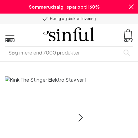
Sommerudsalg | spar op til 60%
Hurtig og diskret levering
MENU
KURV