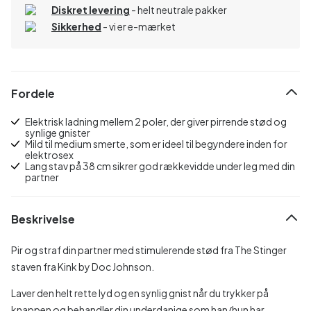
Diskret levering
- helt neutrale pakker
Sikkerhed
- vi er e-mærket
Fordele
Elektrisk ladning mellem 2 poler, der giver pirrende stød og
synlige gnister
Mild til medium smerte, som er ideel til begyndere inden for
elektrosex
Lang stav på 38 cm sikrer god rækkevidde under leg med din
partner
Beskrivelse
Pir og straf din partner med stimulerende stød fra The Stinger
staven fra Kink by Doc Johnson.
Laver den helt rette lyd og en synlig gnist når du trykker på
knappen og behandler din underdanige som han/hun har