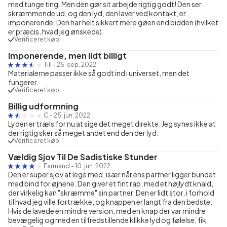
med tunge ting. Men den gør sit arbejde rigtig godt! Den ser
skræmmende ud, og den lyd, den laver ved kontakt, er
imponerende. Den har helt sikkert mere gøen end bidden (hvilket
er præcis, hvad jeg ønskede).
Verificeret køb
Imponerende, men lidt billigt
Till
-
25. sep. 2022
Materialerne passer ikke så godt ind i universet, men det
fungerer.
Verificeret køb
Billig udformning
C
-
25. jun. 2022
Lyden er træls for nu at sige det meget direkte. Jeg synes ikke at
der rigtig sker så meget andet end den der lyd.
Verificeret køb
Vældig Sjov Til De Sadistiske Stunder
Farmand
-
10. jun. 2022
Den er super sjov at lege med, især når ens partner ligger bundet
med bind for øjnene. Den giver et fint rap, med et højlydt knald,
der virkelig kan "skræmme" sin partner. Den er lidt stor, i forhold
til hvad jeg ville fortrække, og knappen er langt fra den bedste.
Hvis de lavede en mindre version, med en knap der var mindre
bevægelig og med en tilfredstillende klikke lyd og følelse, fik